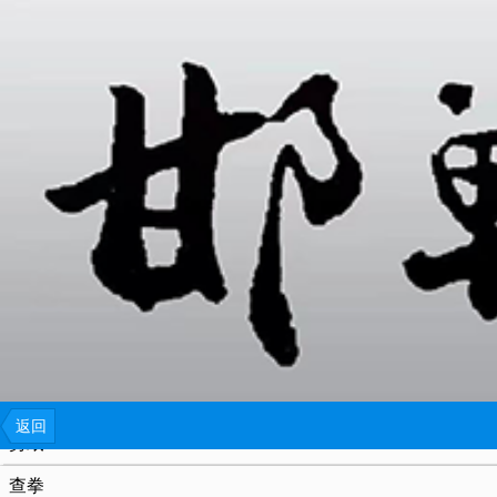
{include file="wap/menu.tpl"}
五百居香肠制作技艺
二毛烧鸡制作技艺
小磨香油传统制作技艺
华世奎书体
美术画像
神马
返回
剪纸
查拳