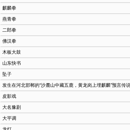
麒麟拳
燕青拳
二郎拳
佛汉拳
木板大鼓
山东快书
坠子
发生在河北邯郸的“沙麓山中藏五鹿，黄龙岗上埋麒麟”预言传
皮影戏
大名豫剧
大平调
龙灯