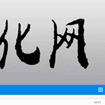
04-26
04-23
04-20
04-16
04-14
04-13
04-11
04-07