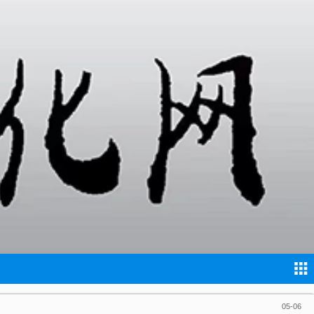
02-24
02-23
02-22
01-12
01-06
11-06
07-31
05-06