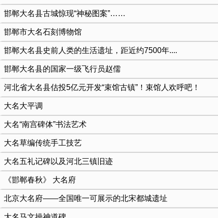
邯郸大名县古城惊现“神秘图案”……
邯郸市大名石刻博物馆
邯郸大名县史前人类的生活遗址，距近约7500年....
邯郸大名县的国家一级飞行员赵儒
河北省大名县估投5亿元开发“束馆古镇”！束馆人欢呼吧！
大名大平调
大名“南宫碑体”书法艺术
大名草编传统手工技艺
大名五礼记碑以及河北三镇旧迹
《邯郸春秋》 大名府
北京大名府——全国唯一可展示的北宋都城遗址
大名马文操神道碑