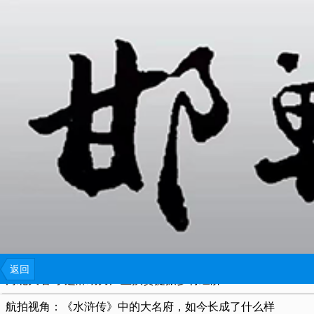
{include file="wap/menu.tpl"}
束馆与束皙
大名县境内的历史名城
大名府及相关传说
大名县名城管委会馆藏——石狮
大名古城保护要在传承上做好文章
大名府在邯郸，为啥被叫作“北京大名”？
返回
河北大名 小芝麻助力产业扶贫提振乡村经济
航拍视角：《水浒传》中的大名府，如今长成了什么样