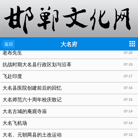
{include file="wap/menu.tpl"}
大名府
返回
老布先生
07-20
抗战时期大名县行政区划与沿革
07-19
飞赴印度
07-17
大名县医院创建前后的回忆
07-16
大名师范六十周年校庆散记
07-15
大名古城的庵观寺庙
07-14
大名飞机场
07-14
大名、元朝两县的土改运动
07-13