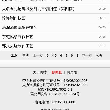
大名五礼记碑以及河北三镇旧迹（第四稿）
06-09
饸饹制作技艺
05-01
滴溜酒传统酿造技艺
04-29
东屯风筝制作技艺
04-28
郭八火烧制作工艺
04-27
210
首页
上一页
3
4
5
6
7
8
9
下一页
尾页
关于网站
|
触屏版
|
网页版
劳务派遣经营许可证编号：1*0*082021008
人力资源服务许可证编号：1*0*082021003
冀ICP备18017602号-1
冀公网安备 13040302001124号
客服电话：0310-3115600
Powered by {$sitename}