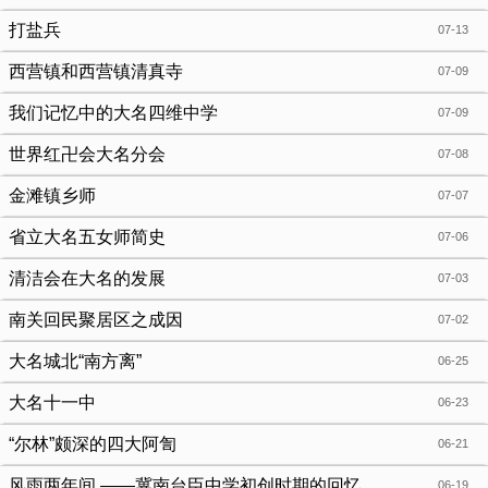
打盐兵
07-13
西营镇和西营镇清真寺
07-09
我们记忆中的大名四维中学
07-09
世界红卍会大名分会
07-08
金滩镇乡师
07-07
省立大名五女师简史
07-06
清洁会在大名的发展
07-03
南关回民聚居区之成因
07-02
大名城北“南方离”
06-25
大名十一中
06-23
“尔林”颇深的四大阿訇
06-21
风雨两年间 ——冀南台臣中学初创时期的回忆
06-19