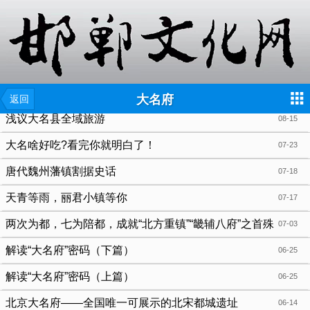
{include file="wap/menu.tpl"}
大名府
返回
浅议大名县全域旅游
08-15
大名啥好吃?看完你就明白了！
07-23
唐代魏州藩镇割据史话
07-18
天青等雨，丽君小镇等你
07-17
两次为都，七为陪都，成就“北方重镇”“畿辅八府”之首殊
07-03
荣！鼎鼎大名“大名府”！
解读“大名府”密码（下篇）
06-25
解读“大名府”密码（上篇）
06-25
北京大名府——全国唯一可展示的北宋都城遗址
06-14