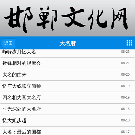
{include file="wap/menu.tpl"}
大名府
返回
峥嵘岁月忆大名
08-23
针锋相对的观摩会
08-21
大名的由来
08-20
忆广大魏联立简师
08-19
四名相为官大名府
08-19
时光深处的大名府
08-18
忆大姐步超
08-18
大名：最后的国都
08-17