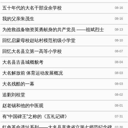
五十年代的大名干部业余学校
08-16
我的父亲朱茂生
08-16
为抢救战备物资英勇献身的共产党员 ——祖斌烈士
08-13
回忆启蒙母校赵站村模范初级小学堂
08-10
回忆大名县立第一高等小学校
08-07
大名县古县城概貌考
08-04
大名解放前 体育运动发展概况
08-03
大名残酷的一幕
08-03
追剿刘桂堂
08-02
赵老锡和他的中医观
08-01
有“中国碑王”之称的《五礼记碑》
07-31
红色革命遗址系列——大名县直隶省立第七师范纪念碑
07-30