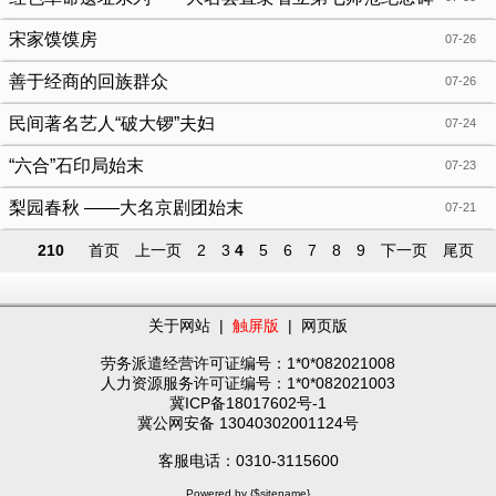
宋家馍馍房
07-26
善于经商的回族群众
07-26
民间著名艺人“破大锣”夫妇
07-24
“六合”石印局始末
07-23
梨园春秋 ——大名京剧团始末
07-21
210
首页
上一页
2
3
4
5
6
7
8
9
下一页
尾页
关于网站
|
触屏版
|
网页版
劳务派遣经营许可证编号：1*0*082021008
人力资源服务许可证编号：1*0*082021003
冀ICP备18017602号-1
冀公网安备 13040302001124号
客服电话：0310-3115600
Powered by {$sitename}