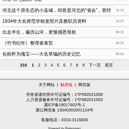
河北这个原生态的小县城，却曾是河北的“省会”，曾经
11-10
还被叫做北京
1934年大名师范学校老照片及教职员资料
10-07
出走半生，遍历山河，更懂感恩母校
09-15
《竹书纪年》整理者束皙
08-22
化秸秆为瑰宝——大名草编的历史记忆
06-01
210
1
2
3
4
5
6
7
8
9
下一页
尾页
关于网站
|
触屏版
|
网页版
劳务派遣经营许可证编号：1*0*082021008
人力资源服务许可证编号：1*0*082021003
冀ICP备18017602号-1
冀公网安备 13040302001124号
客服电话：0310-3115600
Powered by {$sitename}