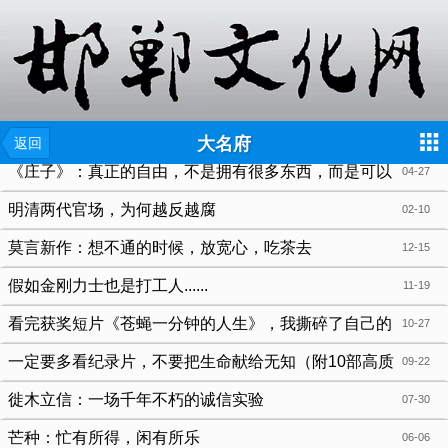
{include file="wap/menu.tpl"}
大名府
返回
《庄子》：真正的自由，不是拥有很多东西，而是可以
04-27
不依赖任何东西
明清两代官场，为何越反越腐
02-10
莫言新作：想不通的时候，放宽心，吃茶去
12-15
假如金刚力士也是打工人......
11-19
看完获奖短片《苍蝇一分钟的人生》，我撕碎了自己的
10-27
人生清单
一定要多看纪录片，不要把生命献给无知（附10部高质
09-22
量纪录片清单）
徙木立信：一场千年不朽的诚信实验
07-30
芒种：忙有所得，闲有所乐
06-06