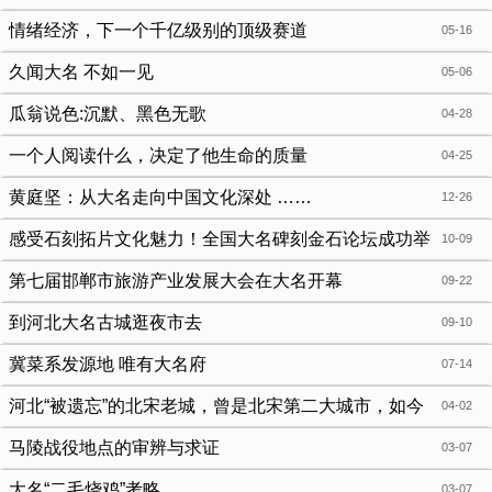
情绪经济，下一个千亿级别的顶级赛道
05-16
久闻大名 不如一见
05-06
瓜翁说色:沉默、黑色无歌
04-28
一个人阅读什么，决定了他生命的质量
04-25
黄庭坚：从大名走向中国文化深处 ……
12-26
感受石刻拓片文化魅力！全国大名碑刻金石论坛成功举
10-09
办
第七届邯郸市旅游产业发展大会在大名开幕
09-22
到河北大名古城逛夜市去
09-10
冀菜系发源地 唯有大名府
07-14
河北“被遗忘”的北宋老城，曾是北宋第二大城市，如今
04-02
却沦为无人知晓的小县城
马陵战役地点的审辨与求证
03-07
大名“二毛烧鸡”考略
03-07