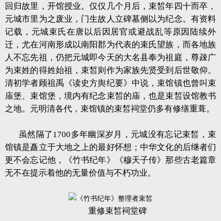
回归故里，开馆授业。仅仅几个月后，束皙年四十而卒，
元城市里为之废业，门生故人立碑墓侧以为纪念。有资料
记载，元城束氏在唐以后因居官或避战乱等原因陆续外
迁，尤在河南形成以南阳郡为代表的束氏望族，而各地族
人不忘先祖，仍把元城即今天的大名县奉为祖庭，尊疎广
为束姓的得姓始祖，束皙则作为家族先贤受到后世敬仰。
清初学者顾祖禹《读史方舆纪要》中说，束馆镇也曾叫束
庙堡、束馆堡，境内有纪念束皙的庙，也是束皙设馆教书
之地。元明清各代，束馆镇的束皙祠堂仍多有修缮重葺。
虽然隔了1700多年幽深岁月，元城没有忘记束皙，束
馆镇是矗立于大地之上的最好怀想；中华文化的后继者们
更不会忘记他，《竹书纪年》《穆天子传》那些古老篇章
无不在提示着他的无量价值与不朽功业。
重修束皙祠堂碑