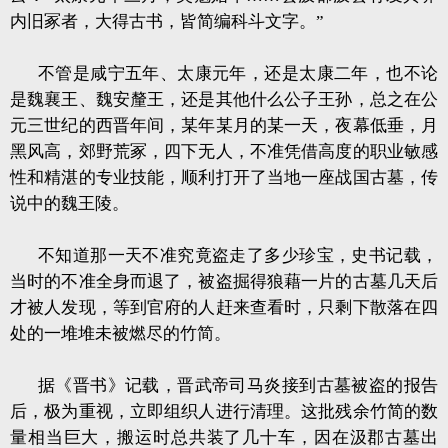
内旧冢者，大得古书，皆简编科斗文字。”
不管是咸宁五年、太康元年，还是太康二年，也不论
是魏襄王、魏安釐王，还是其他什么公子王孙，总之在公
元三世纪的西晋年间，某年某月的某一天，夜幕低垂，月
黑风高，郊野荒冢，四下无人，不准凭借高度的职业敏感
性和精湛的专业技能，顺利打开了当地一座战国古墓，传
说中的魏王陵。
不知道那一天不准究竟盗走了多少珍宝，史书记载，
当时的不准全身而退了，被盗掘得狼藉一片的古墓几天后
才被人发现，等到官府的人赶来查看时，只剩下散落在四
处的一堆堆未被燃尽的竹简。
据《晋书》记载，晋武帝司马炎接到古墓被盗的报告
后，极为重视，立即组织人进行清理。这批残余竹简的数
量相当巨大，搬运时总共装了几十车，因在汲郡古墓出