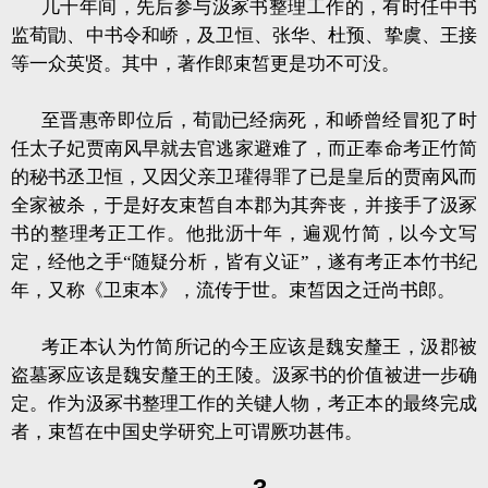
几十年间，先后参与汲冢书整理工作的，有时任中书
监荀勖、中书令和峤，及卫恒、张华、杜预、挚虞、王接
等一众英贤。其中，著作郎束皙更是功不可没。
至晋惠帝即位后，荀勖已经病死，和峤曾经冒犯了时
任太子妃贾南风早就去官逃家避难了，而正奉命考正竹简
的秘书丞卫恒，又因父亲卫瓘得罪了已是皇后的贾南风而
全家被杀，于是好友束皙自本郡为其奔丧，并接手了汲冢
书的整理考正工作。他批沥十年，遍观竹简，以今文写
定，经他之手“随疑分析，皆有义证”，遂有考正本竹书纪
年，又称《卫束本》，流传于世。束皙因之迁尚书郎。
考正本认为竹简所记的今王应该是魏安釐王，汲郡被
盗墓冢应该是魏安釐王的王陵。汲冢书的价值被进一步确
定。作为汲冢书整理工作的关键人物，考正本的最终完成
者，束皙在中国史学研究上可谓厥功甚伟。