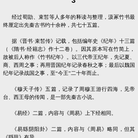
3
经过荀勖、束皙等人多年的释读与整理，汲冢竹书最
终厘定出先秦古书约十余种，共七十五篇。
据《晋书·束皙传》记载，包括编年史《纪年》十三篇
（《隋书·经籍志》作十二卷）。因其原本写在竹简上，
故被后人称作《竹书纪年》。以三代帝王纪年，先记夏、
商、西周之事；再用晋国纪年记录春秋之事；最后以魏国
纪年记录战国之事，至“今王”二十年而止。
《穆天子传》五篇，记录了周穆王游行四海，见帝
台、西王母的传闻，是一部先秦古小说。
《易经》二篇，内容与《周易》上下经相同。
《易繇阴阳卦》二篇，内容与《周易》略同，但其
《繇辞》有异。