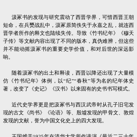
汲冢书的发现与研究震动了西晋学界，可惜西晋王朝
短命，在兵燹战乱中，汲冢原简佚失于永嘉之乱，就连西
晋学者所作的释文也陆续失传。导致《竹书纪年》《穆天
子传》等文献内容出现了不同的版本，真伪难辨，但这些
并不能动摇汲冢书的重要史学价值，和对后世的深远影
响。
随着汲冢书的出土和释读，西晋以降还出现了大量模
仿《竹书纪年》体例，以“纪”“春秋”等为名的纪年体史
著，改变了《史记》《汉书》以来固有的史书书写模式。
近代史学界更是把汲冢书与西汉武帝时从孔子旧宅发
现的古文《尚书》《论语》等、殷墟发现的甲骨文、敦煌
发现的文献，誉为中国文化史上的四大发现。
王国维于1925年在清华大学所作讲演《最近二三十年