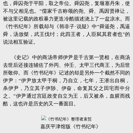
也，舜囚尧于平阳，取之帝位。舜囚尧，复堰塞丹朱，使
不与父相见也。”儒家千古称颂的尧、舜、禹因贤禅让，
被这里记载的政权暴力更迭冷酷描述浇上了一盆凉水。而
《竹书纪年》所载却与《韩非子·说疑》中“舜逼尧，禹逼
舜，汤放桀，武王伐纣；此四王者，人臣弑其君者也”的
说法相互验证。
《史记》中的商汤帝师伊尹是千古第一贤相，在商汤
去世后还接连辅佐了外丙、仲壬、太甲三代商王，为后世
所敬仰。而《竹书纪年》记述的却是另外一个截然不同的
伊尹：“伊尹放太甲于桐，乃自立，七年，王潜出自桐，
杀伊尹，乃立其子伊陟、伊奋，命复其父之田宅而中分
之。”伊尹通过宫廷政变自立为王，后又被杀，血腥而残
酷，这也许是历史的又一番面目。
嘉庆平津馆版《竹书纪年》