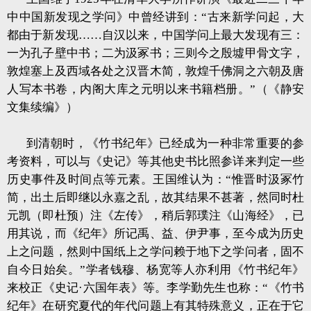
中中国新发现之学问》中曾经讲到：“古来新学问起，大
都由于新发现……自汉以来，中国学问上最大发现有三：
一为孔子壁中书；二为汲冢书；三则今之殷墟甲骨文字，
敦煌塞上及西域各处之汉晋木简，敦煌千佛洞之六朝及唐
人写本书卷，内阁大库之元明以来书籍档册。”（《静安
文集续编》）
到清朝时，《竹书纪年》已经成为一种非常重要的参
考资料，可以与《史记》等其他史书比照参详来判定一些
历史事件及时间点等元素。王国维认为：“惟晋时汲冢竹
简，出土后即继以永嘉之乱，故其结果不甚著，然同时杜
元凯（即杜预）注《左传》，稍后郭璞注《山海经》，已
用其说，而《纪年》所记禹、益、伊尹事，至今成为历史
上之问题，然则中国纸上之学问赖于地下之学问者，固不
自今日始矣。”学者钱穆、杨宽等人亦利用《竹书纪年》
来校正《史记·六国年表》等。李学勤先生也称：“《竹书
纪年》在研究夏代的年代问题上有其特殊意义，正在于它