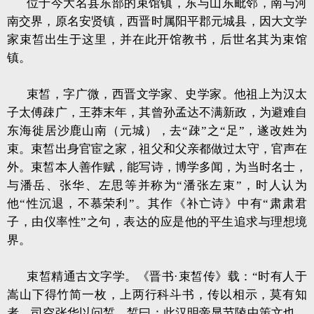
位于今大名县东部的束馆镇，东与山东毗邻，南与河
南交界，原名安贤镇，西晋时属阳平郡元城县，因大文学
家束皙出生于这里，并在此开馆教书，后世名其为束馆
镇。
束皙，字广微，西晋文学家、史学家。他祖上为汉太
子太傅疎广，王莽末年，其曾孙孟达不满新政，为避难自
东海徙居沙鹿山南（元城），去“疎”之“足”，遂改姓为
束。束皙出身官宦之家，祖父和父亲都做过太守，官声在
外。束皙本人善作赋，能写诗，博学多闻，为当时名士，
与潘岳、张华、左思等并称为“潘张左束”，时人认为
他“性沉退，不慕荣利”。其作《补亡诗》中有“肃肃君
子，由仪率性”之句，表达的应是他的平生追求与理想境
界。
束皙精通古文字学。《晋书·束皙传》载：“时有人于
嵩山下得竹简一枚，上两行科斗书，传以相示，莫有知
者。司空张华以问皙，皙曰：此汉明帝显节陵中策文也。