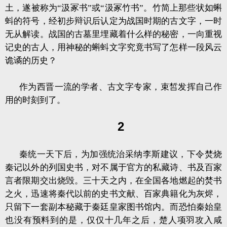
土，遂被称为“汲冢书”或“汲冢竹书”。竹简上那些状如蝌
蚪的符号，经初步辩识后认定为战国时期的古文字，一时
无从解读。战国的古墓里埋藏着什么样的秘密，一向重视
记史的古人，用神秘的蝌蚪文字究竟书写了怎样一段风云
诡谲的历史？
作为西晋一流的学者、古文字专家，束皙发挥自己作
用的时刻到了。
2
秦统一天下后，为加强统治采纳李斯建议，下令焚烧
秦记以外的列国史书，对不属于官方的私藏诗、书及百家
言者限期交出烧毁。三十天之内，在全国各地燃起的焚书
之火，迅速将秦代以前的史书文献、百家典籍化为灰烬，
只留下一套副本秘藏于秦廷皇家图书馆内。而恐怕秦始皇
也没有预料到的是，仅仅十几年之后，楚人项羽攻入咸