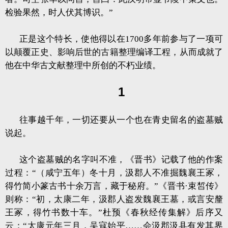
检验果然，时人伏其博识。”
正是这个特长，使他得以在1700多年前参与了一项可
以颠覆正史、影响后世的古籍整理编译工程，从而成就了
他在中华古文献整理中所创的不朽业绩。
1
往事越千年，一切还要从一个也在青史留名的盗墓贼
说起。
这个盗墓贼的名字叫不准，《晋书》记载了他的作案
过程：“（咸宁五年）冬十月，汲郡人不准掘魏襄王冢，
得竹简小篆古书十余万言，藏于秘府。”《晋书·束皙传》
则称：“初，太康二年，汲郡人盗发魏襄王墓，或言安釐
王冢，得竹书数十车。”杜预《春秋经传集解》后序又
云：“太康元年三月，吴寇始平……会汲郡汲县有发其界