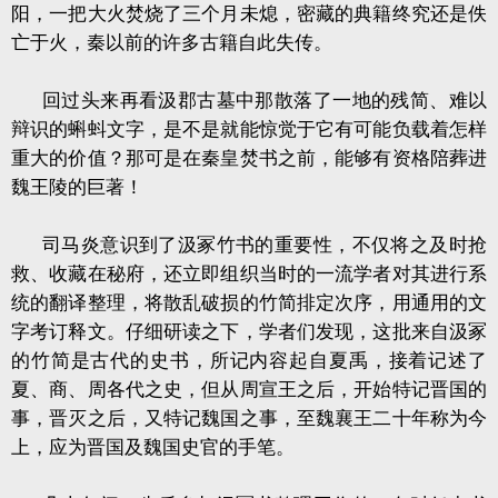
阳，一把大火焚烧了三个月未熄，密藏的典籍终究还是佚
亡于火，秦以前的许多古籍自此失传。
回过头来再看汲郡古墓中那散落了一地的残简、难以
辩识的蝌蚪文字，是不是就能惊觉于它有可能负载着怎样
重大的价值？那可是在秦皇焚书之前，能够有资格陪葬进
魏王陵的巨著！
司马炎意识到了汲冢竹书的重要性，不仅将之及时抢
救、收藏在秘府，还立即组织当时的一流学者对其进行系
统的翻译整理，将散乱破损的竹简排定次序，用通用的文
字考订释文。仔细研读之下，学者们发现，这批来自汲冢
的竹简是古代的史书，所记内容起自夏禹，接着记述了
夏、商、周各代之史，但从周宣王之后，开始特记晋国的
事，晋灭之后，又特记魏国之事，至魏襄王二十年称为今
上，应为晋国及魏国史官的手笔。