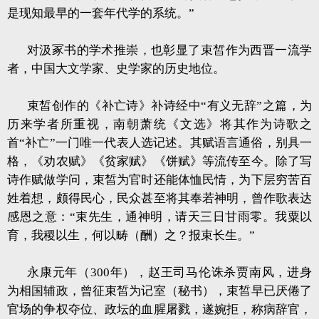
是现知最早的一套年代学的系统。”
对汲冢书的学术推崇，也彰显了束皙作为西晋一流学
者，中国大文学家、史学家的历史地位。
束皙创作的《补亡诗》补诗经中“有义无辞”之篇，为
历来学者所重视，南朝萧统《文选》将其作为诗歌之
首“补亡”一门唯一代表人选记述。其赋语言通俗，别具一
格，《劝农赋》《贫家赋》《饼赋》等流传至今。除了写
诗作赋做学问，束皙为官时还能体恤民情，为下层穷苦百
姓着想，颇得民心，民众甚至将其奉若神明，曾作歌表达
感恩之意：“束先生，通神明，请天三日甘雨零。我粟以
育，我稷以生，何以畴（酬）之？报束长生。”
永康元年（300年），赵王司马伦诛杀贾南风，进身
为相国辅政，曾征束皙为记室（秘书），束皙早已厌倦了
官场的争权夺位、政坛的血腥屠戮，遂婉拒，称病辞官，