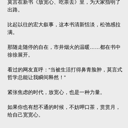
莫言在新书《放宽心、
吃茶去
》里，为大家指明了
出路。
比起以往的宏大叙事，这本书清新恬淡，松弛感拉
满。
那随走随停的自在，市井烟火的温暖……都在书中
徐徐展开。
看过的网友直呼：“当被生活打得鼻青脸肿，莫言式
哲学总能让我瞬间释然！”
紧张焦虑的时代，放宽心，也是一种力量。
如果你也有想不通的时候，不妨呷口茶，赏赏月，
给自己宽宽心。