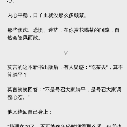
心。”
内心平稳，日子里就没那么多颠簸。
那些焦虑、恐惧、迷茫，在你赏花喝茶的间隙，自
然会随风而散。
▽
莫言的这本新书出版后，有人疑惑：“吃茶去”，算不
算躺平？
莫言笑笑回答：“不是号召大家躺平，是号召大家调
整心态。”
他又绕回自己身上：
“我现在70了，不可能像年轻时绷得那么紧，但我也