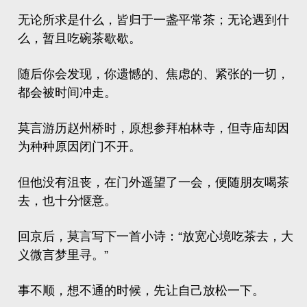
无论所求是什么，皆归于一盏平常茶；无论遇到什
么，暂且吃碗茶歇歇。
随后你会发现，你遗憾的、焦虑的、紧张的一切，
都会被时间冲走。
莫言游历赵州桥时，原想参拜
柏林寺
，但寺庙却因
为种种原因闭门不开。
但他没有沮丧，在门外遥望了一会，便随朋友喝茶
去，也十分惬意。
回京后，莫言写下一首小诗：“放宽心境吃茶去，大
义微言梦里寻。”
事不顺，想不通的时候，先让自己放松一下。