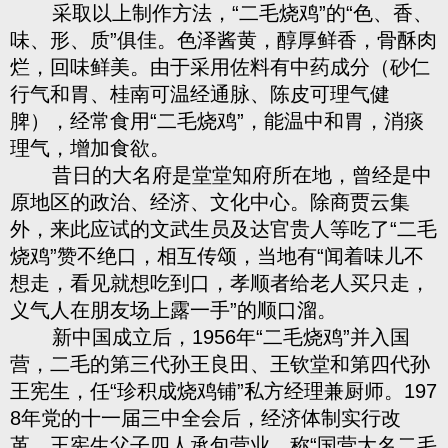
采取以上制作方法，“二毛烧鸡”的“色、香、
味、形、质”俱佳。色泽酱黄，醇厚鲜香，骨酥肉
烂，回味鲜美。由于采用佐料有中药成分（砂仁
行气和胃、桂南可温经通脉、陈皮可理气健
脾），经常食用“二毛烧鸡”，能温中和胃，消痰
理气，增加食欲。
昔日的大名府是堂堂知府所在地，曾经是中
原地区的政治、经济、文化中心。除商贾云集
外，来此应试的文武生员及达官贵人等吃了“二毛
烧鸡”赞不绝口，相互传颂，当地有“闻着味儿不
想走，看见就想吃到口，孝顺者给老人买只走，
义气人在朋友场上露一手”的顺口溜。
新中国成立后，1956年“二毛烧鸡”并入国
营，二毛的第三代孙王良田、王钦堂和第四代孙
王宪生，任“珍积成烧鸡铺”私方经理兼厨师。197
8年党的十一届三中全会后，经济体制实行改
革，王宪生父子四人承包营业，称“国营大名二毛