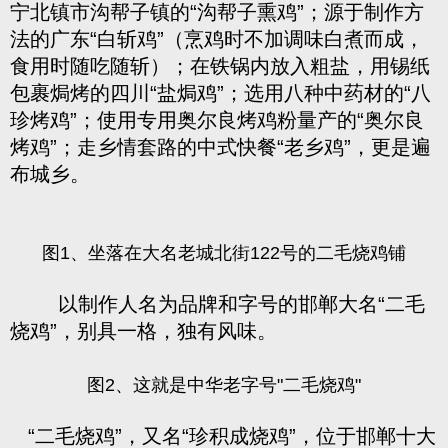
宁北镇市沟帮子镇的“沟帮子熏鸡”；源于制作方
法的广东“白斩鸡”（烹鸡时不加调味白煮而成，
食用时随吃随斩）；在铁锅内放入粗盐，用锡纸
包裹焗烤的四川“盐焗鸡”；选用八种中药材的“八
珍烤鸡”；使用专用奥尔良烤鸡粉量产的“奥尔良
烤鸡”；走乡情套路的中式快餐“老乡鸡”，更是遍
布城乡。
图1、坐落在大名老城北街122号的二毛烧鸡铺
以制作人名为品牌和字号的邯郸大名“二毛
烧鸡”，别具一格，独有风味。
图2、这就是中华老字号"二毛烧鸡"
“二毛烧鸡”，又名“珍积成烧鸡”，位于邯郸十大