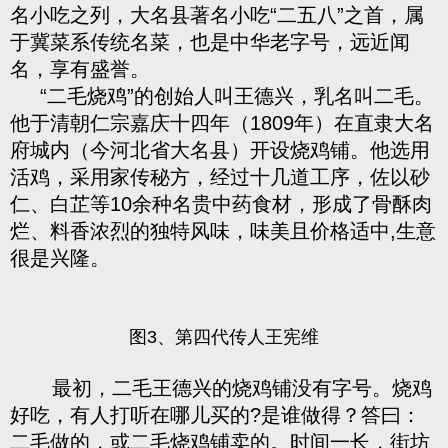
名小吃之列，大名县著名小吃“二五八”之首，属
于冀菜系传统名菜，也是中华老字号，远近闻
名，享有盛誉。
“二毛烧鸡”的创始人叫王德兴，乳名叫二毛。
他于清朝仁宗嘉庆十四年（1809年）在直隶大名
府城内（今河北省大名县）开设烧鸡铺。他选用
活鸡，采用家传秘方，经过十几道工序，佐以砂
仁、白芷等10余种名贵中药食材，形成了骨酥肉
烂、料香浓烈的独特风味，味美且价格适中,生意
很是兴隆。
图3、第四代传人王宪维
最初，二毛王德兴的烧鸡铺没有字号。烧鸡
好吃，有人打听在哪儿买的?是谁做得？答曰：
二毛做的，或二毛烧鸡铺卖的。时间一长，街坊