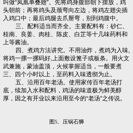
叫做“凤凰单叠翅”。先将鸡身腹部朝下摆放，鸡
头朝前；再将鸡头及颈弯向左边，将鸡左翅尖插
入鸡口中；最后鸡腿去爪掰弯，别到鸡腹中。
三、配料适当而齐全。主要配料有：砂仁、
桂南、良姜、肉桂、陈皮、白芷等十几味药料和
上等酱油。
四、煮鸡方法讲究。不用油炸，煮鸡为入味,
将鸡一摞一摞码好,上面敷设篦子或板条。用火文
武兼施，蒙油盖顶，火候掌握适当，一般要煮
三、四个小时以上，至药料入味透彻为止。
五、沿用百年老汤。使用家传百年老汤打
底，续加入水和配料，鸡汤的味道极为鲜美醇
厚，因之有开业以来沿用至今的“老汤”之传说。
图5、压锅石狮