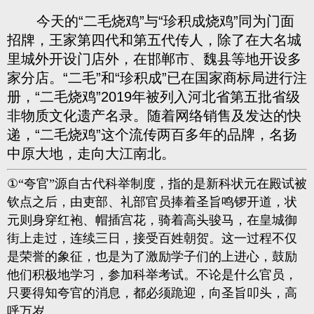
今天的“二毛烧鸡”与“珍积成烧鸡”同为门面
招牌，王家第四代和第五代传人，除了在大名城
里城外开设门店外，在邯郸市、魏县等地开设多
家分店。“二毛”和“珍积成”已在国家商标局进行注
册，“二毛烧鸡”2019年被列入河北省第五批省级
非物质文化遗产名录。随着网络销售及发达的快
递，“二毛烧鸡”这个流传两百多年的品牌，名扬
中原大地，走向大江南北。
①
“夸官”源自古代科举制度，指的是新科状元在殿试被
钦点之后，由吏部、礼部官员捧着圣旨鸣锣开道，状
元则身穿红袍、帽插宫花，骑着高头骏马，在皇城御
街上走过，连续三日，接受百姓朝贺。这一过程不仅
是荣誉的象征，也是为了激励学子们的上进心，鼓励
他们积极地学习，参加科举考试。不论是什么官员，
只要得知夸官的消息，都必须跪迎，向圣旨叩头，高
呼万岁。