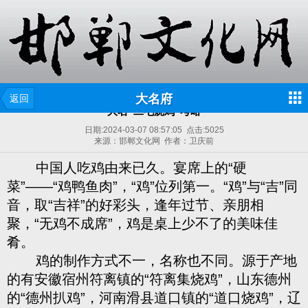
大名府
返回
大名“二毛烧鸡”考略
日期:
2024-03-07 08:57:05
点击:
5025
来源：邯郸文化网 作者：卫庆前
中国人吃鸡由来已久。宴席上的“硬
菜”——“鸡鸭鱼肉”，“鸡”位列第一。“鸡”与“吉”同
音，取“吉祥”的好彩头，逢年过节、亲朋相
聚，“无鸡不成席”，鸡是桌上少不了的美味佳
肴。
鸡的制作方式不一，名称也不同。源于产地
的有安徽宿州符离镇的“符离集烧鸡”，山东德州
的“德州扒鸡”，河南滑县道口镇的“道口烧鸡”，辽