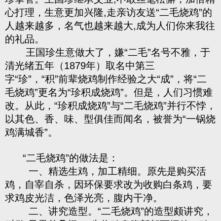
心打理，生意更加兴隆,走亲访友送“二毛烧鸡”的
人越来越多，名气也越来越大,成为人们你来我往
的礼品。
王国珍生意做大了，嫌“二毛”名号不雅，于
清光绪五年（1879年）取名中第三
字“珍”，“积”前辈烧鸡制作经验之大“成”，将“二
毛烧鸡”更名为“珍积成烧鸡”。但是，人们习惯难
改。从此，“珍积成烧鸡”与“二毛烧鸡”并行不悖，
以其色、香、味、型俱佳而闻名，被誉为“一锅烧
鸡满城香”。
“二毛烧鸡”的做法是：
一、精选生鸡，加工精细。原先是购买活
鸡，自宰自杀，因环保要求改为收购白条鸡，要
求鸡皮光洁，色泽光亮，腹内干净。
二、讲究造型。“二毛烧鸡”的造型颇讲究，