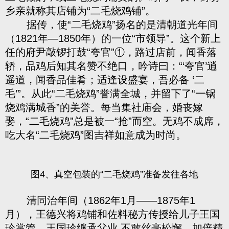
乡亲就称其店铺为“二毛烧鸡铺”。
据传，使“二毛烧鸡”扬名的是清朝道光年间
（1821年—1850年）的一位“市领导”。这个新上
任的府尹敲锣打鼓“夸官”①
，路过店前，闻香落
轿，品鸡后知其名赞不绝口，吟诗曰：“‘夸官’逍
遥道，闻香品佳肴；适逢设盛宴，吾必备 ‘二
毛’”。从此“二毛烧鸡”誉满全城，并留下了“一锅
烧鸡满城香”的美誉。每当集社庙会，婚丧嫁
娶，“二毛烧鸡”总是被一“抢”而空。无鸡不成席，
吃大名“二毛烧鸡”图吉祥如意成为时尚。
图4、真空包装的“二毛烧鸡”准备发往各地
清同治年间（1862年1月——1875年1
月），王德兴将鸡铺和佐料秘方传授给儿子王国
珍掌管。王国珍继承父业,不敢丝毫松懈，加倍精