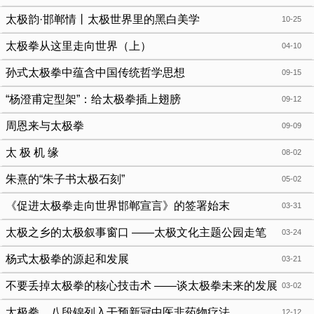
太极韵·邯郸情丨太极世界里的黑白美学
10-25
太极拳从这里走向世界（上）
04-10
孙式太极拳中蕴含中国传统哲学思想
09-15
“杨澄甫定型架”：给太极拳插上翅膀
09-12
周恩来与太极拳
09-09
太 极 机 缘
08-02
朱熹的“朱子书太极石刻”
05-02
《促进太极拳走向世界邯郸宣言》的签署始末
03-31
太极之乡的太极叙事窗口 ——太极文化主题公园走笔
03-24
杨式太极拳的源起和发展
03-21
不要丢掉太极拳的核心技击术 ——谈太极拳未来的发展
03-02
方向
太极拳、八段锦列入干预新冠中医非药物疗法
12-12