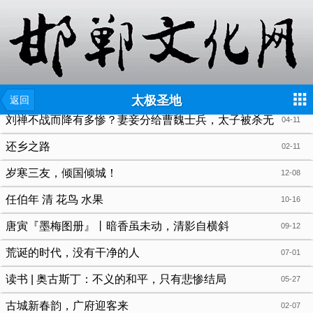
{include file="wap/menu.tpl"}
太极圣地
返回
刘禅不战而降有多惨？妻妾分给曹魏士兵，太子被杀无
04-11
能为力
还乡之路
02-11
岁寒三友，倾国倾城！
12-08
任伯年 清 花鸟 水果
10-16
唐寅『墨梅图册』丨暗香虽未动，清影自横斜
09-12
荒诞的时代，没有干净的人
07-01
读书 | 奥古斯丁：不义的和平，只有悲惨结局
05-27
古城新春韵，广府迎客来
02-07