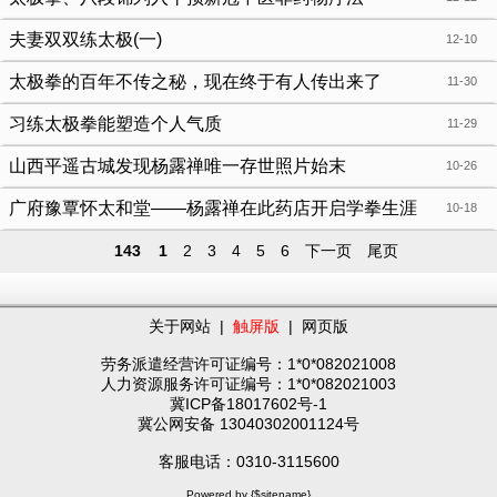
夫妻双双练太极(一)
12-10
太极拳的百年不传之秘，现在终于有人传出来了
11-30
习练太极拳能塑造个人气质
11-29
山西平遥古城发现杨露禅唯一存世照片始末
10-26
广府豫覃怀太和堂——杨露禅在此药店开启学拳生涯
10-18
143
1
2
3
4
5
6
下一页
尾页
关于网站
|
触屏版
|
网页版
劳务派遣经营许可证编号：1*0*082021008
人力资源服务许可证编号：1*0*082021003
冀ICP备18017602号-1
冀公网安备 13040302001124号
客服电话：0310-3115600
Powered by {$sitename}