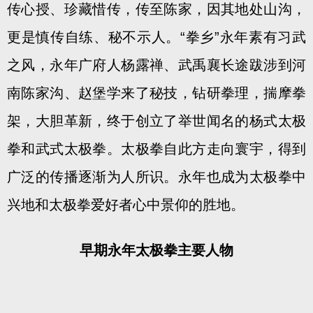
传心授、珍藏惜传，传至陈家，因其地处山沟，
更是慎传自练、秘不示人。“拳乡”永年素有习武
之风，永年广府人杨露禅、武禹襄长途跋涉到河
南陈家沟、赵堡学来了秘技，钻研拳理，揣摩拳
架，大胆革新，终于创立了举世闻名的杨式太极
拳和武式太极拳。太极拳自此方走向寰宇，得到
广泛的传播逐渐为人所识。永年也成为太极拳中
兴地和太极拳爱好者心中景仰的胜地。
早期永年太极拳主要人物