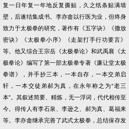
复一日年复一年地反复撕贴，久之纸条贴满墙
壁，后遂结集成书。李亦畲以行医为业，但终身
致力于太极拳的研究，著作有《五字诀》《撒放
密诀》《太极拳小序》《走架打手行功要言》
等。他又综合王宗岳《太极拳论》和武禹襄《太
极拳论》编写了第一部太极拳专著《廉让堂太极
拳谱》，并手抄三本，一本自存，一本交弟启
轩，一本交徒弟郝为真，在永年称之为“老三
本”。其叙述简要、精炼，无一浮词，代代相传至
今。得传人有李石泉、李逊之、郝为真、葛福来
等。李亦畲继承完善了武式太极拳，总结保存发