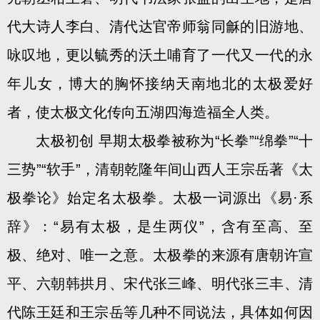
代大诗人李白、清代达官帝师翁同龢的旧游地、
咏叹地，更以毓秀的沃土哺育了一代又一代的永
年儿女，博大的胸怀接纳天南地北的太极爱好
者，使太极文化传向五湖四海造福全人类。
太极初创 早期太极拳被称为“长拳”“绵拳”“十
三势”“软手”，清朝乾隆年间山西人王宗岳著《太
极拳论》始定名太极拳。太极一词源出《易·系
辞》：“易有太极，是生两仪”，含有至高、至
极、绝对、唯一之意。太极拳的来源有唐朝许宣
平、六朝韩拱月、宋代张三峰、明代张三丰、清
代陈王廷和王宗岳等几种不同说法，具体如何因