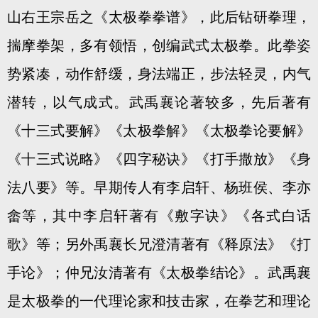
山右王宗岳之《太极拳拳谱》，此后钻研拳理，
揣摩拳架，多有领悟，创编武式太极拳。此拳姿
势紧凑，动作舒缓，身法端正，步法轻灵，内气
潜转，以气成式。武禹襄论著较多，先后著有
《十三式要解》《太极拳解》《太极拳论要解》
《十三式说略》《四字秘诀》《打手撒放》《身
法八要》等。早期传人有李启轩、杨班侯、李亦
畲等，其中李启轩著有《敷字诀》《各式白话
歌》等；另外禹襄长兄澄清著有《释原法》《打
手论》；仲兄汝清著有《太极拳结论》。武禹襄
是太极拳的一代理论家和技击家，在拳艺和理论