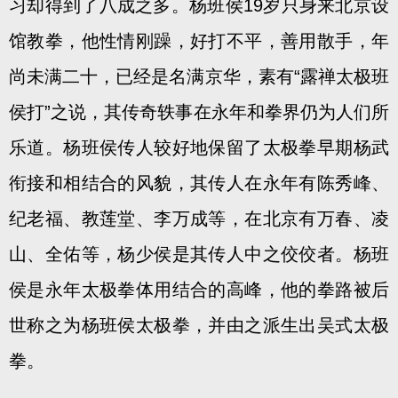
习却得到了八成之多。杨班侯19岁只身来北京设
馆教拳，他性情刚躁，好打不平，善用散手，年
尚未满二十，已经是名满京华，素有“露禅太极班
侯打”之说，其传奇轶事在永年和拳界仍为人们所
乐道。杨班侯传人较好地保留了太极拳早期杨武
衔接和相结合的风貌，其传人在永年有陈秀峰、
纪老福、教莲堂、李万成等，在北京有万春、凌
山、全佑等，杨少侯是其传人中之佼佼者。杨班
侯是永年太极拳体用结合的高峰，他的拳路被后
世称之为杨班侯太极拳，并由之派生出吴式太极
拳。