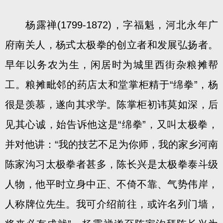
杨露禅(1799-1872)，字福魁，河北永年广
府南关人，杨式太极拳的创立者和发展弘扬者。
早年以务农为生，闲居时为城里西街杂粮摊帮
工。粮摊毗邻的药店太和堂掌柜精于“绵拳”，杨
很是羡慕，遂向其求学。陈掌柜初讳莫如深，后
见其心诚，始告诉他这是“绵拳”，又叫太极拳，
并对他讲：“我的技艺不足为你师，我的家乡河南
陈家沟习太极拳者甚多，陈长兴是太极拳泰斗级
人物，他平时立身中正、不倚不靠、气势伟岸，
人称牌位先生。我可介绍前往，或许名列门墙，