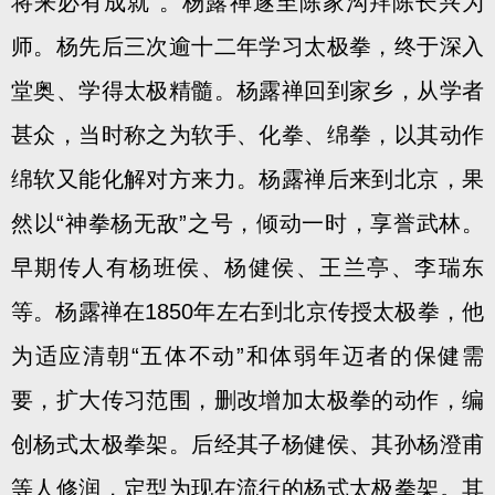
将来必有成就”。杨露禅遂至陈家沟拜陈长兴为
师。杨先后三次逾十二年学习太极拳，终于深入
堂奥、学得太极精髓。杨露禅回到家乡，从学者
甚众，当时称之为软手、化拳、绵拳，以其动作
绵软又能化解对方来力。杨露禅后来到北京，果
然以“神拳杨无敌”之号，倾动一时，享誉武林。
早期传人有杨班侯、杨健侯、王兰亭、李瑞东
等。杨露禅在1850年左右到北京传授太极拳，他
为适应清朝“五体不动”和体弱年迈者的保健需
要，扩大传习范围，删改增加太极拳的动作，编
创杨式太极拳架。后经其子杨健侯、其孙杨澄甫
等人修润，定型为现在流行的杨式太极拳架。其