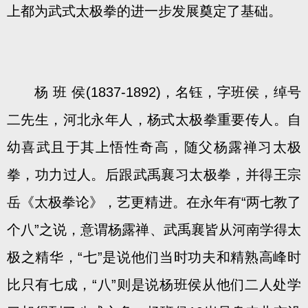
上都为武式太极拳的进一步发展奠定了基础。
杨 班 侯(1837-1892)，名钰，字班侯，绰号
二先生，河北永年人，杨式太极拳重要传人。自
幼喜武且于其上悟性奇高，随父杨露禅习太极
拳，功力过人。后跟武禹襄习太极拳，并得王宗
岳《太极拳论》，艺更精进。在永年有“两七教了
个八”之说，意谓杨露禅、武禹襄皆从河南学得太
极之精华，“七”是说他们当时功夫和精熟高峰时
比只有七成，“八”则是说杨班侯从他们二人处学