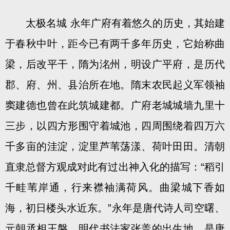
太极名城 永年广府有着悠久的历史，其始建
于春秋中叶，距今已有两千多年历史，它始称曲
梁，后改平干，隋为洺州，明设广平府，是历代
郡、府、州、县治所在地。隋末农民起义军领袖
窦建德也曾在此筑城建都。广府老城城墙九里十
三步，以四方形围守着城池，四周围绕着四万六
千多亩的洼淀，淀里芦苇荡漾、荷叶田田。清朝
直隶总督方观成对此有过出神入化的描写：“稻引
千畦苇岸通，行来襟袖满荷风。曲梁城下香如
海，初日楼头水近东。”永年是唐代诗人司空曙、
元朝丞相王磐、明代书法家张盖的出生地，是唐