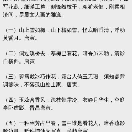
写花蕊，细谨工整；侧锋皴枝干，粗犷老健，刚柔相
济间，尽显文人画的雅逸。
（一）山上雪如梅，山下梅如雪。怪底暗香清，浮动
黄昏月。唐寅。
（二）偶过溪桥去，寒梅已着花。暗香虽未动，清影
自横斜。唐寅
（三）剪雪裁冰巧作花，霜台人倚玉无瑕。须知鼎鼐
调羹味，不落孤山处士家。唐寅。
（四）玉蕊含香风，疏枝带霜冷。衣静月华生，空庭
亭卧虚影。晋昌唐寅。
（五）一种幽芳占早春，雪中谁是看花人。暗香疏影
吟边趣，秖许埔仙为写真。吴趋唐寅。