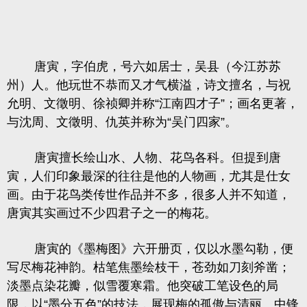
唐寅，字伯虎，号六如居士，吴县（今江苏苏
州）人。他玩世不恭而又才气横溢，诗文擅名，与祝
允明、文徵明、徐祯卿并称“江南四才子”；画名更著，
与沈周、文徵明、仇英并称为“吴门四家”。
唐寅擅长绘山水、人物、花鸟各科。但提到唐
寅，人们印象最深的往往是他的人物画，尤其是仕女
画。由于花鸟类传世作品并不多，很多人并不知道，
唐寅其实画过不少四君子之一的梅花。
唐寅的《墨梅图》六开册页，仅以水墨勾勒，便
写尽梅花神韵。枯笔焦墨绘枝干，苍劲如刀刻斧凿；
淡墨点染花瓣，似雪覆寒霜。他突破工笔设色的局
限，以“墨分五色”的技法，展现梅的孤傲与清丽。中锋