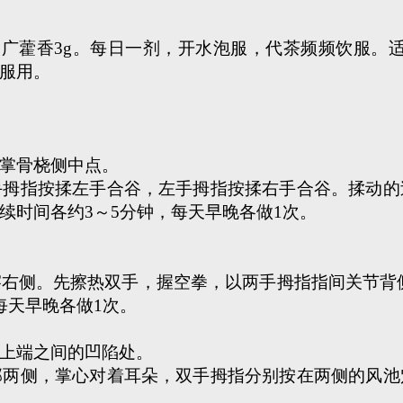
g、广藿香3g。每日一剂，开水泡服，代茶频频饮服。
服用。
掌骨桡侧中点。
指按揉左手合谷，左手拇指按揉右手合谷。揉动的
续时间各约3～5分钟，每天早晚各做1次。
侧。先擦热双手，握空拳，以两手拇指指间关节背侧
每天早晚各做1次。
上端之间的凹陷处。
侧，掌心对着耳朵，双手拇指分别按在两侧的风池