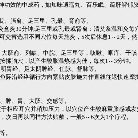
神功效的中成药，如加味逍遥丸、百乐眠、疏肝解郁
脘、膈俞、足三里、孔最、肾俞等。
盒灸30分钟;足三里或孔最或肾俞：清艾条温和灸每穴
明显可交替选用不同穴位每天施灸，5次后休息1～2天，然
、大肠俞、列缺、中脘、足三里等，咳嗽、咽痒、干咳
按揉腧穴，以产生酸胀温热感为佳，每次1～3分钟。
阳明胃经、足太阴脾经、任脉、督脉等。
经络循行方向紧贴皮肤施力作直线往返快速摩擦，可两
、脾、胃、大肠、交感等。
相应耳穴并稍加压力，以穴位产生酸麻重胀感或发热
，次日再以同样方法贴敷，一般5～6次为1个疗程。
等。