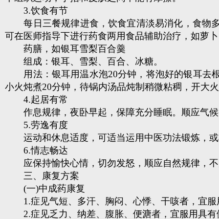
3.饮食有节
每日三餐规律进食，饮食宜清淡易消化，食物多样
可在医师指导下进行药食两用食品辅助治疗，如萝卜
药膳，如银耳雪梨百合羹
组成：银耳、雪梨、百合、冰糖。
用法：银耳用温水泡20分钟，将泡好的银耳去根
小火炖煮20分钟，待锅内汤品炖制稍微粘稠，开大
4.起居有常
作息规律，夜卧早起，保障充分睡眠。顺应气候变
5.劳逸有度
运动和休息适度，可适当运用中医功法锻炼，或
6.情志畅达
应保持愉快心情，切勿发怒，顺应自然规律，不厌
三、康复方案
(一)中成药康复
1.症见气短、多汗、胸闷、心悸、干咳者，宜服
2.症见乏力、纳差、腹胀、便溏者，宜服用具有