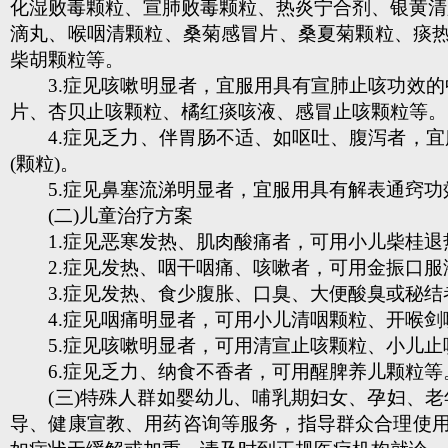
化湿败毒颗粒、宣肺败毒颗粒、热炎宁合剂、银黄清
滴丸、喉咽清颗粒、桑菊感冒片、桑夏菊颗粒、痰
柴胡颗粒等。
3.症见咳嗽明显者，宜服用具有宣肺止咳功效的中
片、杏贝止咳颗粒、橘红痰咳液、感冒止咳颗粒等。
4.症见乏力、伴胃肠不适、如呕吐、腹泻者，宜服
(颗粒)。
5.症见鼻塞流涕明显者，宜服用具有解表通窍功
(二)儿童治疗方案
1.症见恶寒发热、肌肉酸痛者，可用小儿柴桂退
2.症见发热、咽干咽痛、咳嗽者，可用金振口服
3.症见发热、食少腹胀、口臭、大便酸臭或秘结
4.症见咽痛明显者，可用小儿清咽颗粒、开喉剑喷
5.症见咳嗽明显者，可用清宣止咳颗粒、小儿止
6.症见乏力、纳食不香者，可用醒脾养儿颗粒等
(三)特殊人群如婴幼儿、哺乳期妇女、孕妇、老年
导、健康宣教、用药咨询等服务，指导群众合理使用