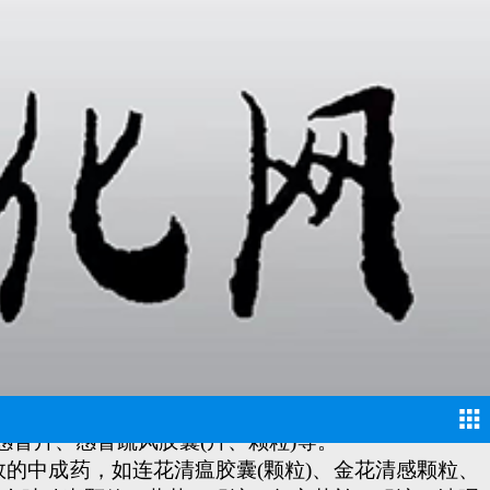
的中成药，如疏风解毒胶囊(颗粒)、荆防败毒颗粒、
感冒片、感冒疏风胶囊(片、颗粒)等。
的中成药，如连花清瘟胶囊(颗粒)、金花清感颗粒、