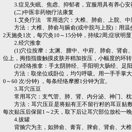
3.症见失眠、焦虑、抑郁者，宜服用具有养心安
(二)中医非药物疗法康复
1.艾灸疗法 常用选穴：大椎、肺俞、上脘、中
方法：大椎、肺俞与膈俞(或中脘与上脘)：用温灸
2天施灸1次，每穴灸10～15分钟，持续2周;症状
2.经穴推拿
(1)穴位按摩：太渊、膻中、中府、肺俞、肾俞
位上，拇指指腹触摸皮肤并稍加按压，小幅度的环转
(2)经络推拿：手太阴肺经、手阳明大肠经、足
方法：取坐位或卧位，均匀呼吸。用一手手掌大鱼际沿
0～60 次/分钟) ，每条经络摩擦1分钟为宜。
3.耳穴压豆
常用耳穴：支气管、肺、肾、内分泌、神门、枕
方法：耳穴压豆是将贴有王不留行籽的耳豆贴敷于
每次贴压后保留1～2天，取下后让耳穴部位放松一晚
4.拔罐
背腧穴为主，如肺俞、膏肓、脾俞、肾俞、大椎