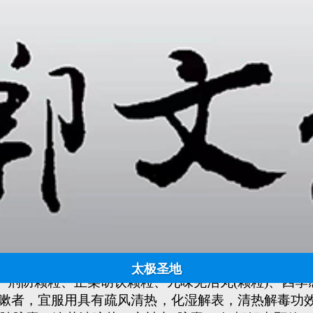
太极拳、八段锦列入干预新冠中医非药物疗法
日期:
2022-12-12 14:53:46
点击:
930
来源：国家中医药管理局 作者：
新冠病毒感染者居家中医药干预指引
国家中医药管理局中医疫病防治专家委员会
(2022年12月10日)
、或鼻塞流涕、或咳嗽者，宜服用具有疏风解表功效
太极圣地
、荆防颗粒、正柴胡饮颗粒、九味羌活丸(颗粒)、四季
者，宜服用具有疏风清热，化湿解表，清热解毒功效