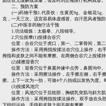
如症状无缓解或加重，请及时到正规医疗机构就诊。
二、预防方案
(一)药物干预1.代茶饮：生黄芪9g、金银花5
克，一天三次。适宜容易体虚感冒、自汗恶风者预防
(二)中医非药物疗法干预
1.功法锻炼：太极拳、八段锦等。
2.穴位按摩(1)按揉合谷穴
位置：合谷穴位于虎口，第一、二掌骨间，第二
操作方法：采用拇指按揉法在穴位上操作，右手拇
拇指和皮肤之间不能有摩擦。在两侧合谷穴上按揉持
(2)揉擦迎香穴
位置：迎香穴位于鼻翼外缘中点旁，鼻唇沟中。
操作方法：采用擦法操作，左手擦左侧，右手擦右
擦。上下一次为一拍，可做4个八拍或以发热为度。
(3)按揉风池穴
位置：风池穴位于后枕部，胸锁乳突肌与斜方肌
操作方法：采用拇指按揉法操作。双手放在头部两
下组织运动，手指和皮肤之间不能有摩擦。