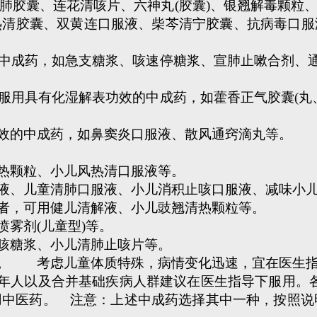
肺胶囊、连花清咳片、六神丸(胶囊)、银翘解毒颗粒
热清胶囊、双黄连口服液、柴芩清宁胶囊、抗病毒口服
成药，如急支糖浆、咳速停糖浆、宣肺止嗽合剂、通
用具有化湿解表功效的中成药，如藿香正气胶囊(丸
效的中成药，如鼻窦炎口服液、散风通窍滴丸等。
热颗粒、小儿风热清口服液等。
液、儿童清肺口服液、小儿消积止咳口服液、减味小
者，可用健儿清解液、小儿豉翘清热颗粒等。
雾剂(儿童型)等。
咳糖浆、小儿清肺止咳片等。
。 考虑儿童体质特殊，病情变化迅速，宜在医生指
人以及合并基础疾病人群建议在医生指导下服用。各
中医药。 注意：上述中成药选择其中一种，按照说