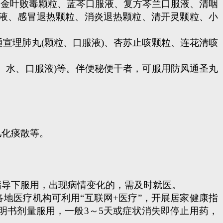
、金叶败毒颗粒、蓝芩口服液、复方芩兰口服液、清咽
液、感冒退热颗粒、消炎退热颗粒、清开灵颗粒、小
宣理肺丸(颗粒、口服液)、杏苏止咳颗粒、连花清咳
、水、口服液)等。伴便秘便干者，可服用防风通圣丸
儿化痰散等。
导下服用，出现病情变化的，需及时就医。
地医疗机构可利用“互联网+医疗”，开展居家健康指
明书剂量服用，一般3～5天或症状消失即停止用药，