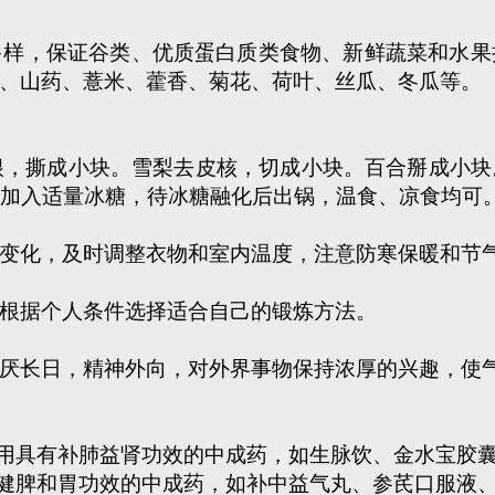
，保证谷类、优质蛋白质类食物、新鲜蔬菜和水果
、山药、薏米、藿香、菊花、荷叶、丝瓜、冬瓜等。
，撕成小块。雪梨去皮核，切成小块。百合掰成小块
火加入适量冰糖，待冰糖融化后出锅，温食、凉食均可
化，及时调整衣物和室内温度，注意防寒保暖和节气
根据个人条件选择适合自己的锻炼方法。
长日，精神外向，对外界事物保持浓厚的兴趣，使
用具有补肺益肾功效的中成药，如生脉饮、金水宝胶
健脾和胃功效的中成药，如补中益气丸、参芪口服液、