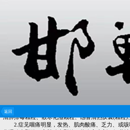
一、治疗方案
(一)成人治疗方案
1.症见发热、恶风寒、肌肉酸痛、咽干咽痛、乏力
返回
清肺排毒颗粒、散寒化湿颗粒、感冒清热胶囊(颗粒)
2.症见咽痛明显，发热、肌肉酸痛、乏力、或咳嗽