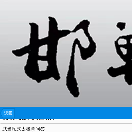
{include file="wap/menu.tpl"}
东武太极研修院南京分院挂牌暨崔成龙老师收徒仪式圆满举办
万象·太极项目开工！升级改造中华太极馆，共建太极全域剧场
太极拳如何练落胯的方法
练太极气通“三关”，第一关你过了吗？
高献国：中易武术研究院执行院长、山西省忻州市武术协会名
太极之光 照耀四方——张国胜先生谈邯郸城市形象宣传语
返回
如此练站桩，容易出功夫！
武当顾式太极拳问答