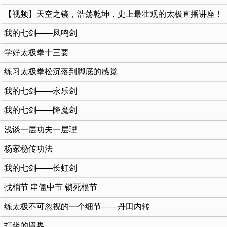
【视频】天空之镜，浩荡乾坤，史上最壮观的太极直播讲座！
我的七剑——凤鸣剑
学好太极拳十三要
练习太极拳松沉落到脚底的感觉
我的七剑——永乐剑
我的七剑——降魔剑
浅谈一层功夫一层理
杨家秘传功法
我的七剑——长虹剑
找梢节 串僵中节 锁死根节
练太极不可忽视的一个细节——丹田内转
打坐的境界