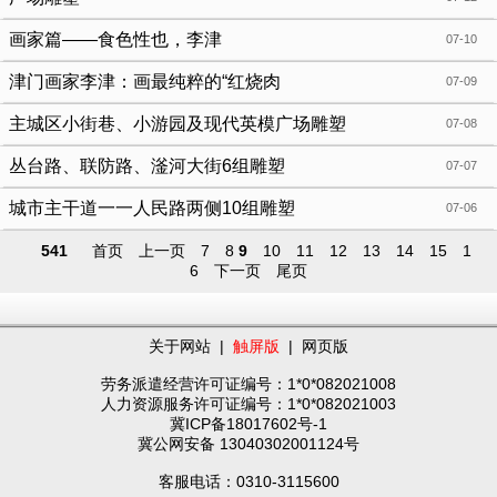
画家篇——食色性也，李津
07-10
津门画家李津：画最纯粹的“红烧肉
07-09
主城区小街巷、小游园及现代英模广场雕塑
07-08
丛台路、联防路、滏河大街6组雕塑
07-07
城市主干道一一人民路两侧10组雕塑
07-06
541
首页
上一页
7
8
9
10
11
12
13
14
15
1
6
下一页
尾页
关于网站
|
触屏版
|
网页版
劳务派遣经营许可证编号：1*0*082021008
人力资源服务许可证编号：1*0*082021003
冀ICP备18017602号-1
冀公网安备 13040302001124号
客服电话：0310-3115600