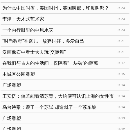
为什么中国叫省，美国叫州，英国叫郡，印度叫邦？
07-23
李津：天才式艺术家
07-23
一个内行眼里的中原水灾
07-23
“时尚教母”香奈儿：放弃讨好，多爱自己
07-21
汉画像石中看士大夫玩“交际舞”
07-21
在我们与古人的生活间，仅隔着“一块砖”的距离
07-17
主城区公园雕塑
07-15
广场雕塑
07-14
王安忆：倘若能看清苏青，大约便可认识上海的女性市
07-14
民
乌台诗案：毁了一个苏轼 却造就了一个苏东坡
07-14
广场雕塑
07-13
广场雕塑
07-12