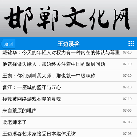
{include file="wap/menu.tpl"}
王边溪谷
返回
戴锦华：今天的年轻人对权力有一种内在的体认与尊重
07-10
他选择做边缘人，却始终关注着中国的深层问题
07-10
王朔：你们别叫我大师，那也就一中级职称
07-10
晋江：一座城的坚守与匠心
07-10
拯救被网络游戏吞噬的灵魂
07-10
来自荒原的吼声
07-06
栗老师来了
07-06
王边溪谷艺术家接受日本媒体采访
07-05