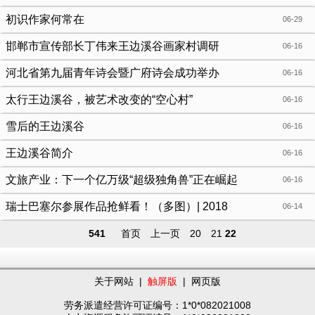
初识作家何常在
06-29
邯郸市宣传部长丁伟来王边溪谷画家村调研
06-16
河北省第九届青年诗会暨广府诗会成功举办
06-16
太行王边溪谷，被艺术改变的“空心村”
06-16
雪后的王边溪谷
06-16
王边溪谷简介
06-16
文旅产业：下一个亿万级“超级独角兽”正在崛起
06-16
瑞士巴塞尔参展作品抢鲜看！（多图）| 2018
06-14
541
首页
上一页
20
21
22
关于网站
|
触屏版
|
网页版
劳务派遣经营许可证编号：1*0*082021008