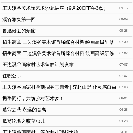
王边溪谷美术馆艺术沙龙讲座（9月20日下午3点）
09-15
溪谷雅集第一回
09-09
鲁迅最近的烦恼
08-28
招生简章|王边溪谷美术馆首届综合材料 绘画高级研修
07-30
班(2025)
招生简章|王边溪谷美术馆首届综合材料 绘画高级研修
07-07
班(2025)
王边溪谷画家村艺术留驻计划发布
07-07
任职公示
07-07
王边溪谷画家村暑期招募志愿者 | 奔赴山野,让灵感自由
07-03
生长
携手同行，共筑乡村艺术梦！
06-04
瓜翁之悲:永远的舍离
04-28
瓜翁说名之咬草虫儿
04-28
王边溪谷画家村，等你共赴理想之约
04-11