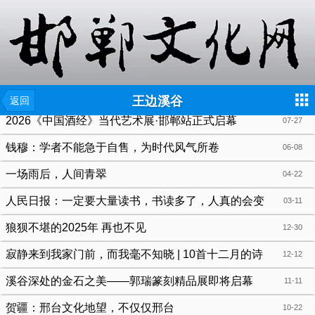
{include file="wap/menu.tpl"}
王边溪谷
返回
2026《中国酒经》当代艺术展·邯郸站正式启幕
07-27
钱穆：学者不能急于自售，为时代风气所卷
06-08
一场雨后，人间青翠
04-22
人民日报：一定要大量读书，书读多了，人真的会变
03-11
狼狈不堪的2025年 再也不见
12-30
寂静来到我家门前，而我毫不知晓 | 10首十二月的诗
12-12
溪谷深处的金石之美——郭瑞篆刻精品展即将启幕
11-11
贺疆：邢台文化地望，不仅仅邢台
10-22