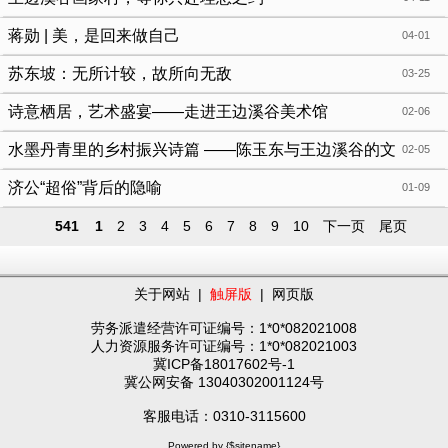
蒋勋 | 美，是回来做自己
04-01
苏东坡：无所计较，故所向无敌
03-25
诗意栖居，艺术盛宴——走进王边溪谷美术馆
02-06
水墨丹青里的乡村振兴诗篇 ——陈玉东与王边溪谷的文
02-05
化觉醒
济公“超俗”背后的隐喻
01-09
541
1
2
3
4
5
6
7
8
9
10
下一页
尾页
关于网站
|
触屏版
|
网页版
劳务派遣经营许可证编号：1*0*082021008
人力资源服务许可证编号：1*0*082021003
冀ICP备18017602号-1
冀公网安备 13040302001124号
客服电话：0310-3115600
Powered by {$sitename}