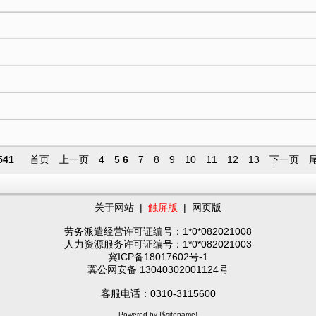
541
首页
上一页
4
5
6
7
8
9
10
11
12
13
下一页
关于网站
|
触屏版
|
网页版
劳务派遣经营许可证编号：1*0*082021008
人力资源服务许可证编号：1*0*082021003
冀ICP备18017602号-1
冀公网安备 13040302001124号
客服电话：0310-3115600
Powered by {$sitename}