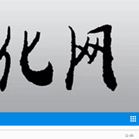
11-24
11-23
11-22
11-16
11-16
11-10
11-09
11-08