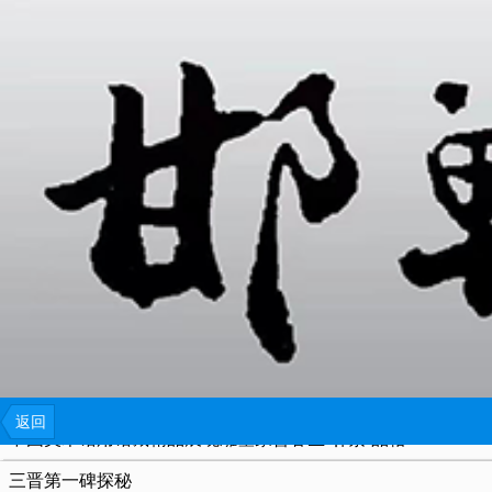
{include file="wap/menu.tpl"}
粮画小镇，以粮为色。
光影下的孤寂 | 美国都市写实大师爱德华·霍普的跨时空画作
潘天寿的画：只可欣赏，不可深学！
航拍太行观天佛，探秘神奇天保寨
李泽厚：中国艺术意境的最高层次是禅境
黄宾虹：看髡残的画，就像吃了一杯龙井茶
返回
中国美术馆用馆藏精品展现雕塑家曹春生“朴素”品格
三晋第一碑探秘