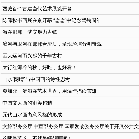
西藏首个古建当代艺术展览开幕
陈佩秋书画展在京开幕 “念念”中纪念驾鹤周年
游在邯郸丨武安魅力古镇
​漳河与卫河在邯郸合流后，呈现泾渭分明奇观
因大运河而兴起的千年古村
​太行红河谷的秋，好吃，也好看！
山水“阴晴”与中国画的诗性思考
夏加尔：流浪在艺术世界，用温情描绘苦难
中国文人画的审美超越
元代山水画尚意风格的形成
文旅部办公厅 中宣部办公厅 国家发改委办公厅关于开展公共
这哪是艺术，不就是瞎胡画嘛！