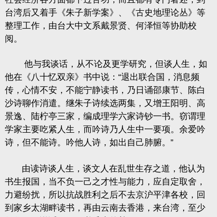
台湾后又着手《朱子新学案》、《古史地理论丛》等
整理工作，由台大中文系戴景贤、何泽恒等协助校
阅。
他与我谈话，从不论及更学研究，但谈人生，如
他在《八十忆双亲》书中说：
“退出联合国，消息频
传，心情不安，不能宁静读书，乃日诵邵康节、陈白
沙诗聊作消遣。继朱子诗续选两集，又增王阳明、高
景逸、陆柠亭三家，编成理学六家诗钞一书。窃谓理
学家主要吃紧人生，而吟诗乃人生中一要项。余爱吟
诗，但不能诗。吟他人诗，如出自己肺腑。”
由读诗谈人生，谈文人在乱世生存之道，他认为
书生报国，当不负一己之才性与能力，应自定取舍，
力避纷扰，所以抗战胜利之后不去京沪平津各校，回
到家乡太湖畔读书，再由云南去香港，来台湾，至少