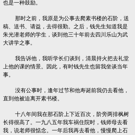
也是一种鼓励。
那时之前，我原是为公事去爬素书楼的石阶，送
稿、送书、请益，去得很勤。之后，钱先生知道我是
朱光潜老师的学生，谈到他三十年前去四川乐山为武
大讲学之事。
我告诉他，我听学长们谈到，清晨持火把去礼堂
上他的课的情景。因此，有时钱先生也留我坐谈当年
事。
没有公事时，逢年过节和他寿诞前我仍去看他，
直到他被迫离开素书楼。
十八年间我在那石阶上下近百次，阶旁两排枫树
长得很高了。一九八五年我车祸住院时，钱师母去看
我，说老师很惦念。一年后我再去看他，慢慢爬上石