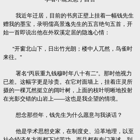
我近年迁居，目前的书房正壁上挂着一幅钱先生
赠我的墨宝，录明儒高景逸先生的五言绝句五首，开
始一首即说出他在外双溪定居的隐逸心情：
“开窗北山下，日出竹光朗；楼中人兀然，鸟雀时
来往。”
署名“丙辰重九钱穆时年八十有二”。那时他视力
已差。这幅字更是珍贵。在它对面墙上，挂着庄灵所
摄的一棵兀然挺立的阔叶树，上面的枝叶明晰地投射
在光影交错的山岩上——这也是我企望的情境。
想念那些年，钱先生为什么愿意与我谈话？
他是学术思想史家，在制度史、沿革地理，以至
社会经济各方面都下过苦功，而且都有专门著述，到