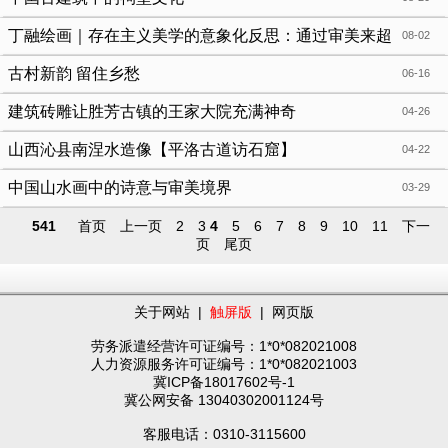
丁融绘画｜存在主义美学的意象化反思：通过审美来超
08-02
越现实，走向终极自由
古村新韵 留住乡愁
06-16
建筑砖雕让胜芳古镇的王家大院充满神奇
04-26
山西沁县南涅水造像【平洛古道访石窟】
04-22
中国山水画中的诗意与审美境界
03-29
541
首页
上一页
2
3
4
5
6
7
8
9
10
11
下一
页
尾页
关于网站
|
触屏版
|
网页版
劳务派遣经营许可证编号：1*0*082021008
人力资源服务许可证编号：1*0*082021003
冀ICP备18017602号-1
冀公网安备 13040302001124号
客服电话：0310-3115600