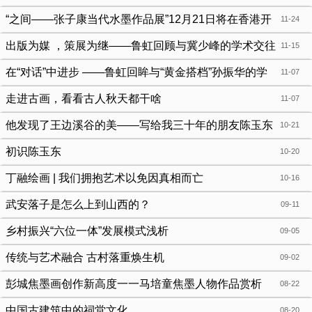
“之间——张子康当代水墨作品展”12月21日将在香港开
11-24
展
出版为媒 ，策展为继——鲁虹回顾与冀少峰的学术交往
11-15
在“对话”中进步 ——鲁虹回眸与“黄金搭档”孙振华的学
11-07
术合作
走进古画，看看古人秋天都干啥
11-07
他发现了王边溪谷的美——写给我三十年的朋友陈玉东
10-21
初识陈玉东
10-20
丁融绘画 | 我们拥抱艺术以免因真相而亡
10-16
武安落子是怎么上到山西的？
09-11
乡村振兴“六位一体”发展模式浅析
09-05
传统与艺术融合 古村落重焕生机
09-02
彭城焦墨画创作新高度一一马培童焦墨人物作品赏析
08-22
中国古建筑中的祠堂文化
08-20