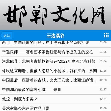
{include file="wap/menu.tpl"}
王边溪谷
返回
西川｜中国诗歌的问题，在于没有真正的诗歌批评
01-06
幸遇良师——著名艺术家鲁虹记与俞汝捷先生的交往
01-05
河北磁县：北朝考古博物馆获评“2022年度河北省科普
01-04
教育基地”
环境适宜养老，但被人忽略的小县城，就在江西，从南
12-28
昌过来4.5小时车程
中国最后一座活着的古城，比大理安逸，比丽江静谧，
12-28
为了吃都值得去一趟！
中国湖泊最多的塞外小城——银川
12-27
敦煌，到底有多美？
12-24
美术家郑今东速写作品欣赏
12-06