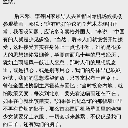
监狱。
后来邓、李等国家领导人去首都国际机场候机楼
参观壁画，邓说：“这有啥好争议的？艺术表现很正
常，我看没问题，应该多印卖给外国人。”李说，“中国
有的人就是少见多怪。”当然，后来人们就慢慢开始接
受，这种接受其实在身体上一点也不难，难的是很多
人的思想始终紧绷着，毕竟前面几十年的思想经历，
犹如血雨腥风一般让人窒息，那时人们的思想观念
里，或是担心，或是别有用心，我们的身体早已跃跃
欲试，我们的思想渴望解放，只等掌权者一声令下。
曾任全国政协副主席霍英东回忆：“当时投资内地，就
怕政策突变，每次到北京，要先看这幅画还在不在，
如果在心就比较踏实。”如果鲁迅纪念馆的那幅墙画里
不再有香烟的影子，那么首都国际机场壁画里的傣族
少女就要穿上衣服，一切会越来越紧，不仅仅是我们
的日子，还有我们的脑子。