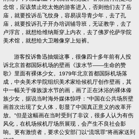
念馆，应该禁止吃太饱的游客进入，否则他们去了岳
庙，就要投诉岳飞纹身，容易误导青少年，去了孔
庙，就要投诉孔子开办培训辅导班，无证教学，去了
卢浮宫，就想给维纳斯穿上内衣，去了佛罗伦萨学院
美术馆，就想给大卫雕像穿上短裤。
游客投诉鲁迅抽烟这事，很像四十多年前有人投
诉北京首都国际机场的壁画《泼水节——生命的赞
歌》里面有裸体少女。1979年北京首都国际机场落
成，中央美术学院组织美术家给候机厅创作壁画，其
中一幅关于傣族泼水节的画，画了正在沐浴的裸体傣
族少女，据说当时海外媒体惊呼：“中国在公共场所壁
画首次出现了女人体，彰显了中国真正意义的改革开
放。”但是这幅画在当时受到了非议，很多人认为有伤
风化，在机场候机厅场所展现，会产生不良社会影
响。更有激愤者，要求公安部门以“流氓罪”将画家送到