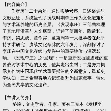
【内容简介】
作者历时二十余年，通过实地考察、口述采集与
文献互证，系统呈现了抗战时期李庄作为文化避难所
与学术涵养地的历史全景。《发现李庄》三部曲梳理
了其地理沿革与人文底蕴，记述了傅斯年、陶孟和、
李济、梁思成、董作宾、童第周等一大批学者在此坚
持学术研究、赓续文化命脉的六年岁月，深刻探讨了
李庄在中国文化存续与复兴中的重要地位与深远影
响。《发现李庄》之
“
发现
”
：一是重新发掘被遮蔽的重
要战时学术中心的历史，使其走出尘封；二是努力揭
示其作为中国现代学术重要摇篮的全新意义，重塑史
学认知；三是希望将地方记忆提升为国家叙事，转化
为全民共享的文化遗产。
【主讲人简介】
岱峻，文史学者、作家。著有三卷本《发现李