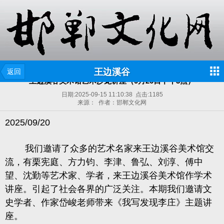
王边溪谷
返回
王边溪谷美术馆艺术沙龙讲座（9月20日下午3点）
日期:
2025-09-15 11:10:38
点击:
1185
来源： 作者：邯郸文化网
2025/09/
20
我们邀请了
众多的艺术名家来王边溪谷美术馆交
流
，
有
栗宪庭、方力钧、李津、鲁弘、刘淳、傅中
望、沈勤等艺术家、学者，来王边溪谷美术馆作学术
讲座。引起了社会各界的广泛关注。本期我们邀请文
史学者、作家岱峻老师带来《我写发现李庄》主题讲
座。