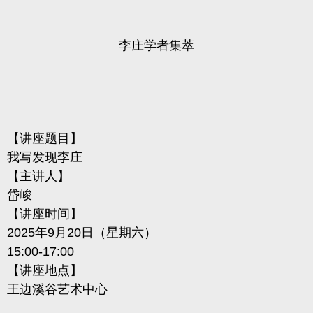
李庄学者集萃
【讲座题目】
我写发现李庄
【主讲人】
岱峻
【讲座时间】
2025
年
9
月
20
日（星期
六
）
15:00
-
17:
00
【讲座地点】
王边溪谷
艺术中心