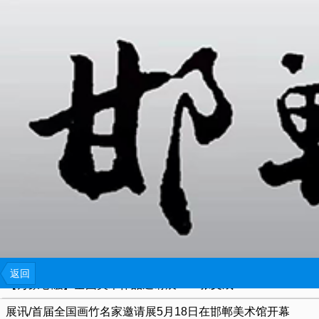
{include file="wap/menu.tpl"}
论宋元情怀的当代回响：以河上·高惠君的绘画实践为例
范曾成名作：《文姬归汉》
爱花，一千个理由？
2024！一定要让孩子看的10部经典美术类电影！
别有意味的黄永玉“新作展”丨他在生前便为自己谋划百岁画展
瑜伽新史：从古印度到现代西方
返回
【万象心融】全国美术作品邀请展——张文成
展讯/首届全国画竹名家邀请展5月18日在邯郸美术馆开幕