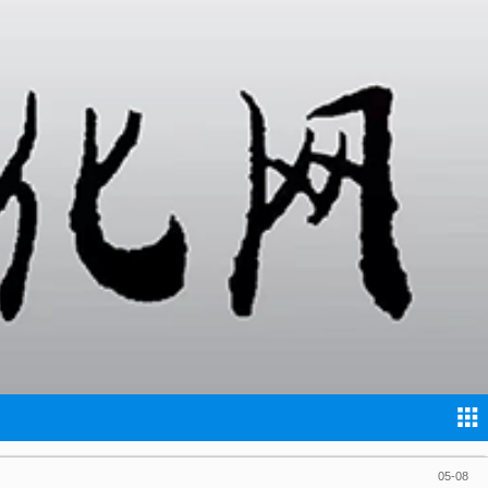
03-20
08-19
06-20
10-18
06-26
05-08
05-08
05-08