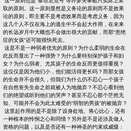
这一原则也是“泰坦尼克号”等许多失事船只实际上采
取的原则。这一原则显然是义务论的原则而不是效果
论的原则，即主要不是考虑效果而是考虑义务
，因为
这几个人不仅在海上的逃生中不会起大作用，在未来
的长远岁月中大概也不会做出很大的贡献，而那“患绝
症的女孩”还可能很快死去。
这是不是一种弱者优先的原则？为什么柔弱的生命在
此反而显出了一种强势？
为什么要特别保护孩子和妇
女？为什么弱者、尤其孩子的生命反而更值得重视？
这仅仅是因为他们小，他们能活得更长吗？而那女孩
的生命并不会很久，但我们为什么仍不忍心一个孩子
在自然丧失生命之前就被人为地抛弃？不忍心看到他
们的绝望或听到他们的哭声？甚至不忍心那个茫然无
知、可能并不会为此太难受的“弱智的男孩”的被抛弃？
这里起作用的是不是除了设身处地、将心比心，还有
一种根本的怜悯之心和同情？另外是不是还涉及做人
资格的问题，以及是否还有一种神圣的约束或威慑：