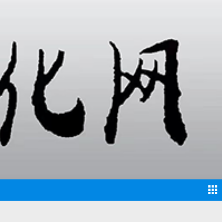
的事，以至于前路无望、看破红尘、万念俱灰，对于人生
竟“留得青山在，不怕没柴烧”，只要活着，就还有机会，