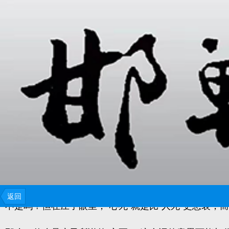
“哀莫大于心死”，是一句常见的古语。现在的人看到“
只剩下自寻短见的绝望念头了。但其实，“哀莫大于心死
“哀莫大于心死”，出自《庄子•田子方》，原文云：
“夫
原来，“心死”是庄子眼中最悲哀的事，连“人死”都比“
返回
不是吗？但在庄子眼里，“心死”就是比“人死”更悲哀，