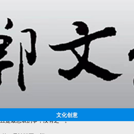
阅古 | “哀莫大于心死”的意思，你可能理解错了
日期:
2024-04-17 14:33:14
点击:
4476
来源：邯郸文化网 作者：
哀莫大于心死”，大都以为，这是指一个人遭遇了极端悲惨
”这句话，完全不是这个意思。
哀莫大于心死，而人死亦次之。”
心死”好很多。为什么庄子会这样说？难道活着不好吗，毕
文化创意
而且是最悲哀的事，没有之一。