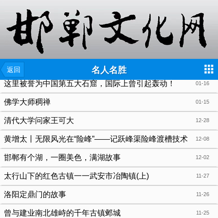
{include file="wap/menu.tpl"}
名人名胜
返回
这里被誉为中国第五大石窟，国际上曾引起轰动！
01-16
佛学大师稠禅
01-15
清代大学问家王可大
12-28
黄增太丨无限风光在“险峰”——记跃峰渠险峰渡槽技术
12-08
总指挥黄全滋
邯郸有个湖，一圈美色，满湖故事
12-02
太行山下的红色古镇一一武安市冶陶镇(上)
11-27
洛阳定鼎门的故事
11-26
曾与建业南北雄峙的千年古镇邺城
11-25