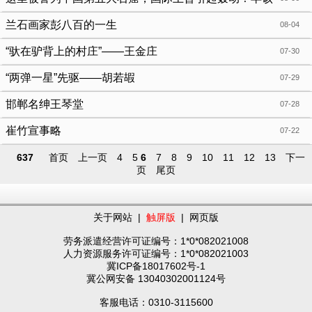
盛名响当当，但现在却鲜为人知！
兰石画家彭八百的一生
08-04
“驮在驴背上的村庄”——王金庄
07-30
“两弹一星”先驱——胡若嘏
07-29
邯郸名绅王琴堂
07-28
崔竹宣事略
07-22
637
首页
上一页
4
5
6
7
8
9
10
11
12
13
下一
页
尾页
关于网站
|
触屏版
|
网页版
劳务派遣经营许可证编号：1*0*082021008
人力资源服务许可证编号：1*0*082021003
冀ICP备18017602号-1
冀公网安备 13040302001124号
客服电话：0310-3115600