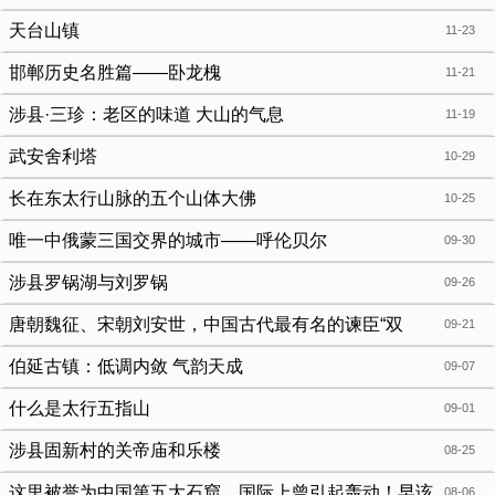
天台山镇
11-23
邯郸历史名胜篇——卧龙槐
11-21
涉县·三珍：老区的味道 大山的气息
11-19
武安舍利塔
10-29
长在东太行山脉的五个山体大佛
10-25
唯一中俄蒙三国交界的城市——呼伦贝尔
09-30
涉县罗锅湖与刘罗锅
09-26
唐朝魏征、宋朝刘安世，中国古代最有名的谏臣“双
09-21
星”，均是馆陶人
伯延古镇：低调内敛 气韵天成
09-07
什么是太行五指山
09-01
涉县固新村的关帝庙和乐楼
08-25
这里被誉为中国第五大石窟，国际上曾引起轰动！早该
08-06