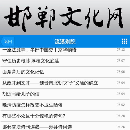
{include file="wap/menu.tpl"}
流溪别院
返回
一座法源寺，半部中国史丨京华物语
07-13
守住历史根脉 厚植文化底蕴
07-07
面条背后的文化记忆
07-06
从政才到文才——魏晋南北朝“才子”义涵的确立
07-04
胡适写给儿子的信
07-04
晚清防疫怎样改变不卫生陋俗
07-02
有哪些小众且十分惊艳的诗句?
06-28
邯郸杏坛诗刊连载——涉县诗词选
06-26