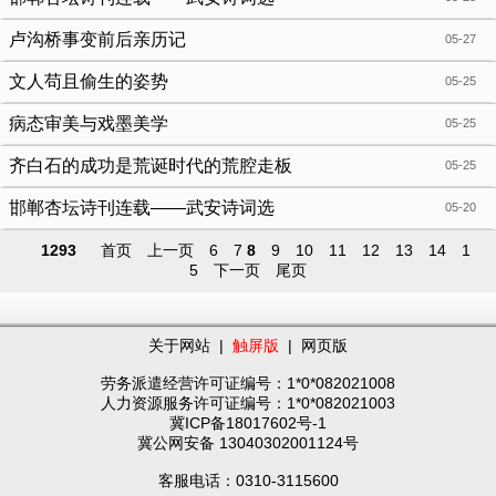
卢沟桥事变前后亲历记
05-27
文人苟且偷生的姿势
05-25
病态审美与戏墨美学
05-25
齐白石的成功是荒诞时代的荒腔走板
05-25
邯郸杏坛诗刊连载——武安诗词选
05-20
1293
首页
上一页
6
7
8
9
10
11
12
13
14
1
5
下一页
尾页
关于网站
|
触屏版
|
网页版
劳务派遣经营许可证编号：1*0*082021008
人力资源服务许可证编号：1*0*082021003
冀ICP备18017602号-1
冀公网安备 13040302001124号
客服电话：0310-3115600