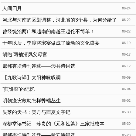
人间四月
06-24
河北与河南的区划调整，河北省的3个县，为何分给了
06-22
河南省？
曾经统治两广和越南的南越王赵佗不简单！
06-22
千年以后，李渡将宋宴做成了流动的文化盛宴
06-19
胡煦 两袖清风父母官
06-17
邯郸杏坛诗刊连载——涉县诗词选
06-12
【九歌诗译】太阳神咏叹调
06-09
“煎饼菜”的记忆
06-04
明朝疫灾救助怎样弊端丛生
06-02
失落的天书：契丹与西夏文字记
05-30
深柳堂读书记︱珍贵的《元和姓纂》三家批校本
05-30
邯郸杏坛诗刊连载——武安诗词选
05-28