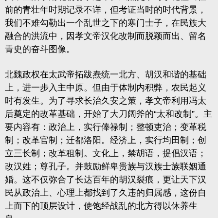
前的青壮年时期记录不详，但考证当时的时代背景，
我们不难勾勒出一个乱世之下的寒门士子，在民族大
融合的洪流中，因孝文帝汉化改制而脱颖而出、留名
青史的奋斗图像。
北魏政权在太武帝拓跋焘统一北方、胡汉和谐的基础
上，进一步入主中原。但由于体制内积弊，农民起义
时有发生。为了寻求长治久安之策，孝文帝利用
冯太
后
奠定的改革基础，开始了大刀阔斧的“太和改制”。主
要内容有：政治上，实行俸禄制；整顿吏治；变革税
制；改革官制；迁都洛阳。经济上，实行均田制；创
立三长制；改革租制。文化上，禁胡语，提倡汉语；
改汉姓；尊孔子。并鼓励鲜卑贵族与汉族士族联姻通
婚。这不仅弥合了长达百年的胡汉裂痕，更让天下汉
民从政治上、心理上都找到了久违的归属感，这份自
上而下的顶层设计，使饱经战乱的北方得以休养生