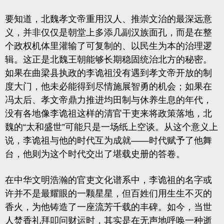
要知道，北魏孝文帝重用汉人、推崇文治的最深远意
义，并非仅仅是朝堂上多添几副汉族面孔，而是在整
个政权机体里灌输了可复制的、以民生为本的治理逻
辑。这正是北魏王朝能够长期稳固统治北方的秘密。
如果在曲梁县执政的李诡祖没有遇到孝文帝开放的制
度大门，他未必能得到尽情施展智勇的机会；如果在
冯太后、孝文帝鼎力推进均田制与休养生息的年代，
没有各地像李诡祖这样的清官干吏来将政策落地，北
魏的“太和盛世”可能只是一场纸上空谈。从这个意义上
说，李诡祖与他的时代互为成就——时代赋予了他舞
台，他则为这个时代交出了堪载史册的答卷。
在中华文明浩瀚的官吏文化谱系中，李诡祖的名字或
许并不是最耀眼的一颗星星，但百姓们用生生不灭的
香火，为他铸造了一座流芳千载的丰碑。如今，当世
人焚香礼拜叩问财运时，其实是在无声地呼唤一种逝