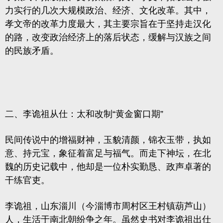
力实行的几次大规模政治、经济、文化改革。其中，
孝文帝的改革力度最大，其主要宗旨在于坚持走汉化
的路，改变政治经济上的落后状态，缓解与汉族之间
的民族矛盾。
二、李诡祖从仕：
太和改制
“黄金窗口期”
民间传说中的增福财神，玉貌清颜，锦衣玉带，执如
意、持元宝，象征着富足与福气。而走下神坛，在北
魏的历史记载中，他却是一位朴实勤恳、政声卓著的
干练官吏。
李诡祖，山东淄川（今淄博市周村区王村镇葫芦山）
人，生活于南北朝纷争之年。虽然史书对李诡祖出仕