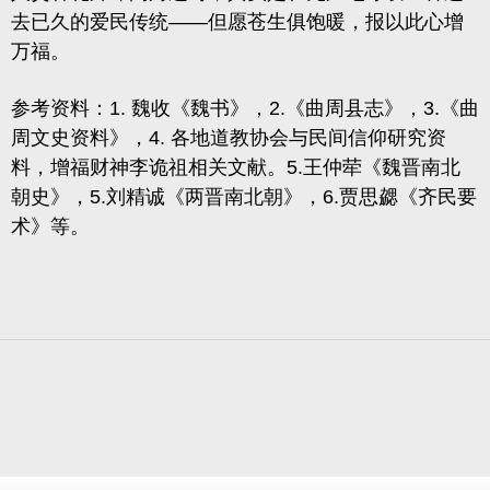
去已久的爱民传统——但愿苍生俱饱暖，报以此心增
万福。
参考资料：1. 魏收《魏书》，2.《曲周县志》，3.《曲
周文史资料》，4. 各地道教协会与民间信仰研究资
料，增福财神李诡祖相关文献。5.王仲荦《魏晋南北
朝史》，5.刘精诚《两晋南北朝》，6.贾思勰
《齐民要
术》
等。