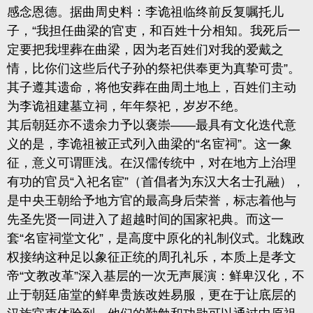
感念恩德。据曲周史料：李诡祖临终前反复嘱托儿
子，“我担任曲梁的官吏，和百姓十分相知。我死后一
定要把我埋葬在曲梁，因为老百姓们对我的爱戴之
情，比你们这些后代子孙的祭祀供奉更为真挚可贵”。
其子遵其遗命，将他安葬在曲周土地上，百姓们主动
为李诡祖建墓立祠，年年祭祀，岁岁不绝。
其后朝廷亦不遗余力予以褒崇——最具有文化迭代意
义的是，李诡祖被正式列入曲梁的“名宦祠”。这一象
征，意义可谓匪浅。在汉儒传统中，对在地方上治理
有功的官员“入祀名宦”（首倡者为东汉大名士孔融），
是中央王朝给予地方官的最高身后荣誉，标志着他与
先圣先贤一同进入了超越时间的国家祀典。而这一
套“名宦祠堂文化”，是高度中原化的礼制仪式。北魏政
权接纳这种足以象征正统的周孔礼乐，本质上是孝文
帝“文教改革”深入基层的一次无声展演：鲜卑汉化，不
止于朝廷庙堂的鲜卑贵族改姓易服，更在于让底层的