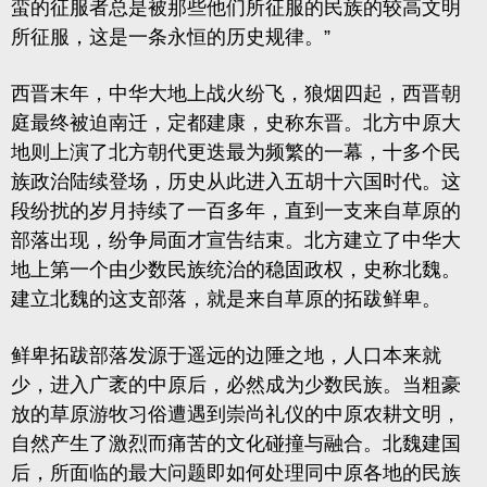
蛮的征服者总是被那些他们所征服的民族的较高文明
所征服，这是一条永恒的历史规律。”
西晋末年，中华大地上战火纷飞，狼烟四起，西晋朝
庭最终被迫南迁，定都建康，史称东晋。北方中原大
地则上演了北方朝代更迭最为频繁的一幕，十多个民
族政治陆续登场，历史从此进入五胡十六国时代。这
段纷扰的岁月持续了一百多年，直到一支来自草原的
部落出现，纷争局面才宣告结束。北方建立了中华大
地上第一个由少数民族统治的稳固政权，史称北魏。
建立北魏的这支部落，就是来自草原的
拓跋鲜卑
。
鲜卑拓跋部落发源于遥远的边陲之地，人口本来就
少，进入广袤的中原后，必然成为少数民族。当粗豪
放的草原游牧习俗遭遇到崇尚礼仪的中原农耕文明，
自然产生了激烈而痛苦的文化碰撞与融合。北魏建国
后，所面临的最大问题即如何处理同中原各地的民族