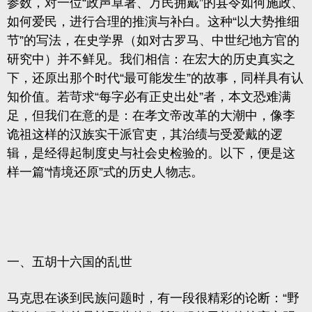
参数，对一位“政声卓著、万民拥戴”的县令如何施政、
如何爱民，进行合理的推演与补白。这种“以大势推细
节”的写法，在史学界（如对古罗马、中世纪地方官的
研究中）并不鲜见。我们相信：在宏大的历史真实之
下，还原出那个时代“最可能发生”的故事，同样具有认
知价值。若苛求“每字必有正史出处”者，本文恐难满
足，但我们在意的是：在孝文帝改革的大潮中，像
李
诡祖
这样的汉族实干派官吏，其治绩与受爱戴的逻
辑，是经得起制度史与社会史检验的。以下，便是这
样一篇“情境还原”式的历史人物志。
一、五胡十六国的乱世
马克思在谈到民族问题时，有一段很精彩的论断：“野