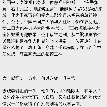
年画中，李诡祖化身成一位慈祥的神祇——“左手如
意，右手元宝，脚踩聚宝盆”。他超越了官秩品级的束
缚，化为千家万户门楣之上那个送来福禄的慈祥神
仙。至今，中国民间广大的华人社区，仍在农历七月
廿二日为他举办盛大的“财神节”。《三教源流搜神大
全》郑重将他收录，位于诸神之列。从曲梁城里的生
民敬拜到遍布华人世界的香火供奉，一位普通的县令
最终跨越了士农工商、穿越了千载光阴，在百姓心中
幻化成一尊至高无上的福德正神。
六、感怀：一方水土何以永铭一县主官
纵观李诡祖的一生，他生在乱世的缝隙里，在孝文帝
汉化改革的大势下进入官场，又在政权板荡的年代凭
借实干品格获得了百姓与朝廷的双重认同。