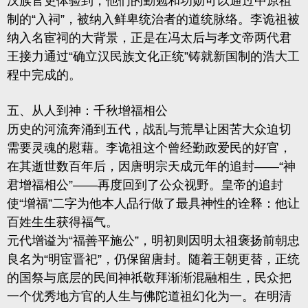
汉族官吏体验到，他们的勤勉和功勋可以通过中原祖
制的“入祠”，被纳入鲜卑统治者的道统脉络。李诡祖被
纳入名宦祠的大背景，正是在冯太后与孝文帝两代君
王接力通过“确立汉民族文化正统”铸就新国制的浩大工
程中完成的。
五、从人到神：千秋增福相公
历史的河流奔涌到五代，战乱与荒旱让困苦大众迫切
需要灵魂的慰藉。李诡祖这个曾经勤政爱民的好官，
在其逝世数百年后，因唐明宗天成元年的追封——“神
君增福相公”——再度回到了公众视野。皇帝的追封
使“增福”二字为他本人品行做了最具神性的诠释：他让
百姓生生获得福气。
元代增谥为“福善平施公”，明初则因明太祖褒扬前朝忠
良名为“明宦晋祀”，仍保留唐封。随着王朝更替，正统
的国祭与底层的民间神祇敬拜渐渐混融相生，民众把
一个优秀地方官的人生与佛陀道祖幻化为一。在明清