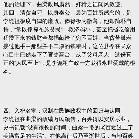
他的治理下，曲梁政风肃然，奸猾之徒闻风敛迹。
其四，清贫自守，以身奉公。最为百姓所感念的，是
李诡祖极度自律的廉政。俸禄极为微薄，他却简朴自
持，“常以俸禄布施贫民”、救济弱小，甚至把省吃俭用
积攒下来的钱财全都捐献给了穷困百姓。当贫苦孤老
接过他手中那些并不丰厚的钱粮时，这位县令在民众
心目中已然走下了官吏高台，成了父母亲人。这份真
正的“人民至上”，是李诡祖主政一方获得永世爱戴的根
本。
四、入祀名宦：汉制在民族政权中的回归与认同
李诡祖在曲梁的政绩万民颂传，百姓得以安居乐业，
史书记载“没有很长的时间，曲梁一带的老百姓过上了
美满富足的生活”。在他离任后乃至逝世后，当地百姓