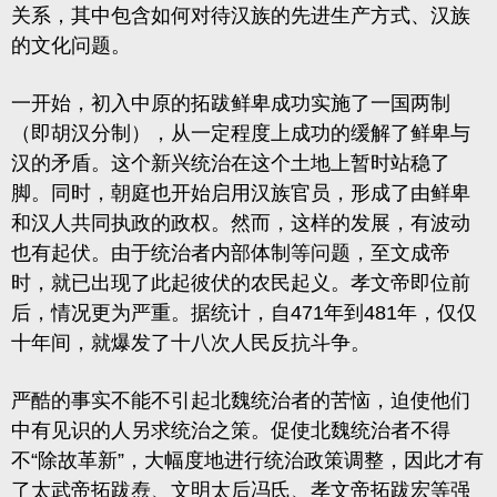
关系，其中包含如何对待汉族的先进生产方式、汉族
的文化问题。
一开始，初入中原的拓跋鲜卑成功实施了一国两制
（即胡汉分制），从一定程度上成功的缓解了鲜卑与
汉的矛盾。这个新兴统治在这个土地上暂时站稳了
脚。同时，朝庭也开始启用汉族官员，形成了由鲜卑
和汉人共同执政的政权。然而，这样的发展，有波动
也有起伏。由于统治者内部体制等问题，至文成帝
时，就已出现了此起彼伏的农民起义。孝文帝即位前
后，情况更为严重。据统计，自471年到481年，仅仅
十年间，就爆发了十八次人民反抗斗争。
严酷的事实不能不引起北魏统治者的苦恼，迫使他们
中有见识的人另求统治之策。促使北魏统治者不得
不“除故革新”，大幅度地进行统治政策调整，因此才有
了太武帝拓跋焘、文明太后冯氏、孝文帝拓跋宏等强