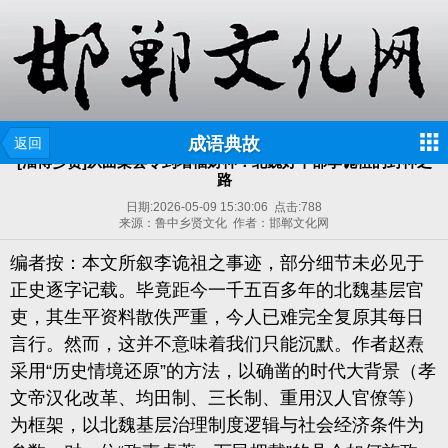
成语典故
返回
[淄博乡贤]从曲梁县令到增福财神：北魏好干部李诡祖的封神之
路
日期:
2026-05-09 15:30:06
点击:
788
来源：鲁中乡贤文化 作者：邯郸文化网
编者按：本文所叙李诡祖之事迹，部分细节未必见于
正史逐字记载。毕竟距今一千五百多年的北魏基层官
吏，其生平资料散佚严重，今人已难完全复原其每日
言行。然而，这并不意味着我们只能沉默。作者赵焘
采用“历史情境还原”的方法，以确凿的时代大背景（孝
文帝汉化改革、均田制、三长制、重用汉人官僚等）
为框架，以北魏基层治理制度逻辑与社会经济条件为