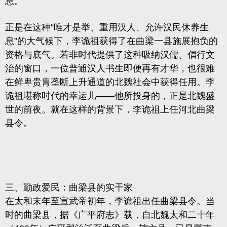
息。
正是在这种“唯才是举、重用汉人、允许汉民休养生
息”的大气候下，李诡祖获得了在曲梁一县施展抱负的
资格与底气。若非时代提供了这种吸纳汉儒、倡行文
治的窗口，一位普通汉人书生即便再有才华，也很难
在鲜卑贵胄垄断上升通道的北魏社会中获得任用。李
诡祖堪称时代的幸运儿——他所投身的，正是北魏盛
世的前夜。就在这样的背景下，李诡祖上任河北曲梁
县令。
三、勤政爱民：曲梁县的实干家
在太和末年至宣武帝初年，李诡祖出任曲梁县令。当
时的曲梁县，据《广平府志》载，自北魏太和二十年