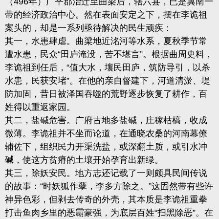
（496年）广平郡治迁至曲梁后，辖六县，已是冀南一
带的经济政治中心。然在表面安定之下，摆在李诡祖
案头的，却是一系列亟待解决的民生顽疾：
其一，水患肆虐。曲梁地近洺河等水系，夏秋季节常
遭水患，民众“田庐淹没，苦不堪言”。根据曲周史料，
李诡祖到任后，“值大水，壤民田庐，筑防导引，以杀
水患，民获安堵”。在他的亲自督建下，河道清淤、堤
防加固，昔日被泽国吞噬的荒野逐步恢复了耕作，百
姓得以重返家园。
其二，盐碱危害。广府古地多盐碱，庄稼枯槁，收成
微薄。李诡祖并不坐而论道，在通晓农桑的河南幕僚
辅佐下，组织民力开渠洗盐，或深翻土质，或引水冲
碱，使这方贫瘠的土壤开始孕育出新绿。
其三，除妖安民。地方志还记载了一则颇具民间传说
的故事：“时妖狐作孽，李多方除之。”这固然带有些许
神异色彩，但剥去传奇的外壳，其本质是李诡祖重拳
打击鱼肉乡里的恶霸豪强，为底层百姓“扫黑除恶”。在