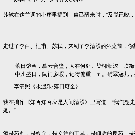
苏轼在这首词的小序里提到，自己醒来时，“
及觉已晓，
走过了李白、杜甫、苏轼，来到了李清照的酒桌前，你
落日熔金，暮云合璧，人在何处。染柳烟浓，吹梅
中州盛日，闺门多暇，记得偏重三五。铺翠冠儿，
——李清照《永遇乐·落日熔金》
我在拙作
《知否知否应是人间清照》
里写道：
“我们想
她。”
酒是药丸，是媒介，是交往的工具，是倾诉的良药，是