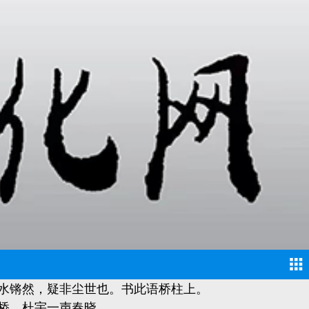
水锵然，疑非尘世也。书此语桥柱上。
桥，杜宇一声春晓。