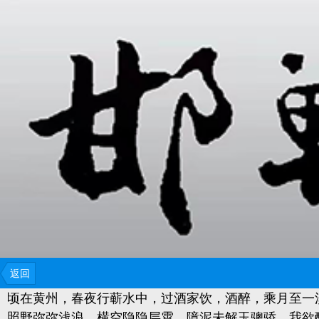
返回
顷在黄州，春夜行蕲水中，过酒家饮，酒醉，乘月至一
照野弥弥浅浪，横空隐隐层霄。障泥未解玉骢
骄，我欲