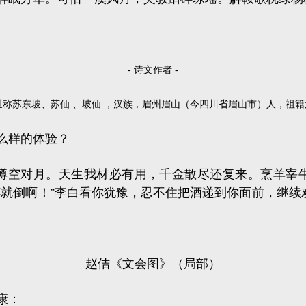
- 诗文作者 -
士，世称苏东坡、苏仙 、坡仙 ，汉族，眉州眉山（今四川省眉山市）人，
么样的体验？
樽空对月。天生我材必有用，千金散尽还复来。烹羊宰
就倒啊！”李白看你犹豫，忍不住把酒递到你面前，继续
。
赵佶《
文会图
》（局部）
康：