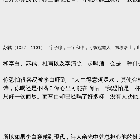
苏轼（1037—1101），字子瞻，一字和仲，号铁冠道人、东坡居
和李白、苏轼、杜甫以及李清照一起喝酒，会是一种什
你恐怕很容易被李白吓到。“
人生得意须尽欢，莫使金
诗，你喝还是不喝？你心里可能在嘀咕，“我恐怕是三杯
只好一饮而尽。而李白却已经喝了好多杯，没有人劝他
所以如果李白穿越到现代，诗人余光中就总担心他的健