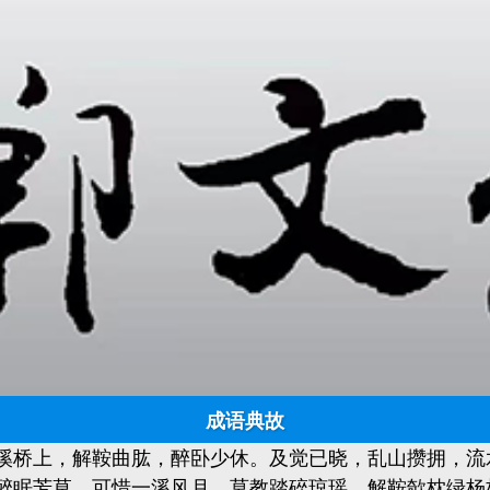
我有诗歌，你有酒吗
日期:
2025-05-22 16:53:35
点击:
1179
来源：槛外小筑 作者：邯郸文化网
西江月·照野弥弥浅浪
作者：苏轼 [宋]
为你读诗：卫东
成语典故
溪桥上，解鞍曲肱，醉卧少休。及觉已晓，乱山攒拥，流
醉眠芳草。
可惜一溪风月，莫教踏碎琼瑶。解鞍欹
枕绿杨