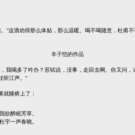
回
。”这酒劝得那么体贴，那么温暖。喝不喝随意，杜甫
丰子恺的作品
轼，我喝多了咋办？苏轼说，没事，走回去啊。你又问，
杖听江声。”
果就睡桥上了：
我欲醉眠芳草。
杜宇一声春晓。