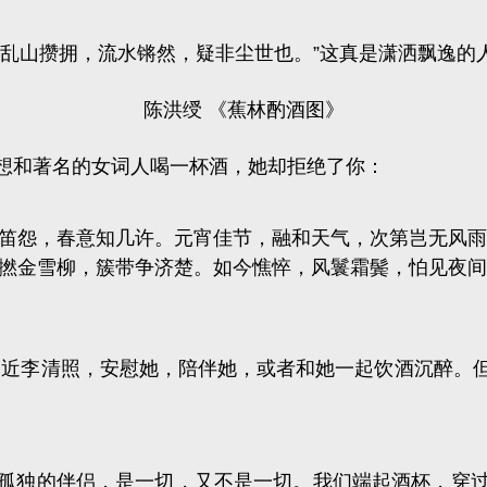
乱山攒拥，流水锵然，疑非尘世也。
”这真是潇洒飘逸的
陈洪绶 《蕉林酌酒图》
想和著名的女词人喝一杯酒，她却拒绝了你：
笛怨，春意知几许。元宵佳节，融和天气，次第岂无风雨
撚金雪柳，簇带争济楚。如今憔悴，风鬟霜鬓，怕见夜间
走近李清照，安慰她，陪伴她，或者和她一起饮酒沉醉。
孤独的伴侣，是一切，又不是一切。我们端起酒杯，穿