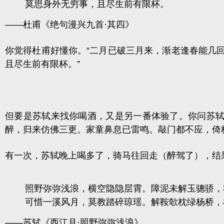
莫思身外无穷事，且尽生前有限杯。
——杜甫《绝句漫兴九首·其四》
你觉得杜甫好懂你。“
二月已破三月来，渐老逢春能几
且尽生前有限杯
。”
但要是苏轼来找你喝酒，又是另一番体验了。你问苏
醉，归来仿佛三更。家童鼻息已雷鸣。敲门都不应，倚
有一次，苏轼晚上喝多了，骑马往回走（醉驾了），结
照野弥弥浅浪，横空隐隐层霄。障泥未解玉骢骄，
可惜一溪风月，莫教踏碎琼瑶。解鞍欹枕绿杨桥，
——苏轼
《
西江月·照野弥弥浅浪》