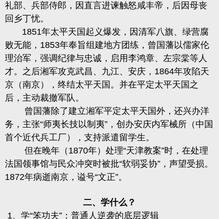
礼部、兵部侍郎，因直言进谏触怒咸丰帝，后因母丧
回乡丁忧。
1851年太平天国起义爆发，因清军八旗、绿营腐
败无能，1853年奉旨组建地方团练，曾国藩以儒家伦
理治军，强调纪律与忠诚，启用李鸿章、左宗棠等人
才。之后湘军攻克武昌、九江、安庆，1864年攻陷天
京（南京），终结太平天国。并在平定太平天国之
后，主动裁撤军队。
曾国藩除了建立湘军平定太平天国外，还兴办洋
务，主张
“师夷长技以制夷”，创办安庆内军械所（中国
首个近代兵工厂），支持派遣留学生。
但在晚年（
1870年）处理“
天津教案
”时，在处理
法国领事馆与民众冲突时被批“软弱妥协”，声望受损。
1872年病逝南京，谥号“文正”。
二、学什么？
1、学“笨功夫”：普通人逆袭的底层逻辑