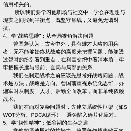
信用相关的。
所以我们要学习他职场与社交中，学会在理想与
现实之间找到平衡点，既坚守底线，又避免无谓对
抗。
4、学“战略思维”：从全局视角解决问题
曾国藩认为：
古今中外，具有雄才大略的用兵
者，无不能够始终从战略的高度来把握问题，能够透
过暂时的纷乱看到重点，在利害交织中看清本质，牢
牢把握长远与眼前、全局与局部的关系。
我们在制定战术之前应该先思考好战略问题，战
术是方法，战略是方向。
曾国藩重视系统化思维，办
湘军时从制度、人才、后勤全面改革，而非单纯依赖
战术。
我们在面对复杂问题时，先建立系统性框架（如
S
WOT分析、PDCA循环），避免陷入碎片化应对。
5、学“韧性精神”：低谷期的生存之道
学他的屡败屡战的抗挫力，曾国藩作战失败三次