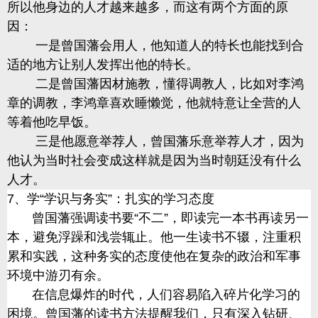
所以他身边的人才越来越多，而这有两个方面的原
因：
一是曾国藩会用人，他知道人的特长也能找到合
适的地方让别人发挥出他的特长。
二是曾国藩因材施教，懂得调教人，比如对李鸿
章的调教，李鸿章喜欢睡懒觉，他就特意让全营的人
等着他吃早饭。
三是他愿意举荐人，曾国藩乐意举荐人才，因为
他认为当时社会变成这样就是因为当时朝廷没有什么
人才。
7、学“学识与务实”：扎实的学习态度
曾国藩强调读书要
“不二”，即读完一本书再读另一
本，避免浮躁和浅尝辄止。他一生读书不辍，注重积
累和实践，这种务实的态度使他在复杂的政治和军事
环境中游刃有余。
在信息爆炸的时代，人们容易陷入碎片化学习的
困境。曾国藩的读书方法提醒我们，只有深入钻研、