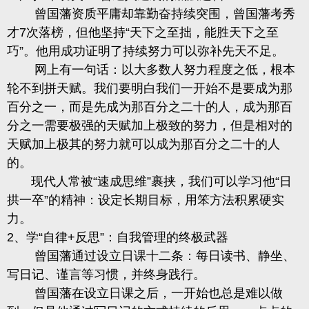
曾国藩资质平庸却靠勤奋持续突围，曾国藩考秀
才
7次落榜，但他坚持“天下之至拙，能胜天下之至
巧”。他用成功证明了持续努力可以弥补先天不足。
网上有一句话：以大多数人努力程度之低，根本
轮不到拼天赋。我们要明白我们一开始不是要成为那
百分之一，而是先成为那百分之二十的人，成为那百
分之一需要极强的天赋加上极致的努力，但是相对的
天赋加上极其的努力就可以成为那百分之二十的人
的。
现代人常被
“速成思维”裹挟，我们可以学习他“日
拱一卒”的精神：设定长期目标，用笨方法积累硬实
力。
2、
学
“自律+反思”：自我管理的终极武器
曾国藩通过设立日课十二条：每日读书、静坐、
写日记、谨言等习惯，并终身践行。
曾国藩在设立日课之后，一开始也总是难以做