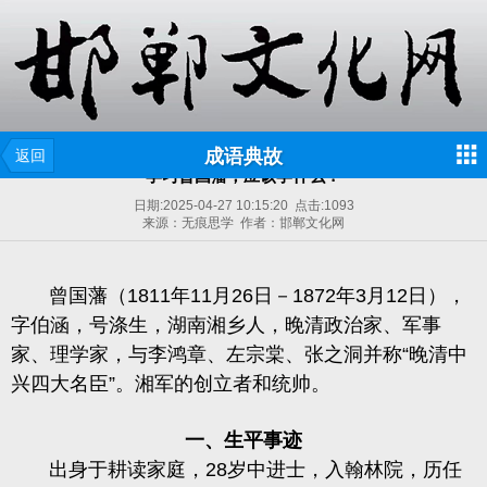
成语典故
返回
学习曾国藩，应该学什么？
日期:
2025-04-27 10:15:20
点击:
1093
来源：无痕思学 作者：邯郸文化网
曾国藩（
1811年11月26日－1872年3月12日），
字伯涵，号涤生，湖南湘乡人，晚清政治家、军事
家、理学家，
与李鸿章、左宗棠、张之洞
并称
“晚清
中
兴
四大名臣
”。
湘军的创立者和统帅。
一、生平事迹
出身于耕读家庭，
28岁中进士，入翰林院，历任