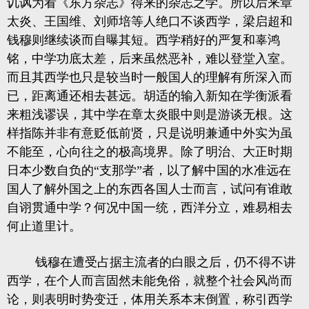
讥讽为看《东方杂志》得来的杂志之学。所以后来章
太炎、王国维、刘师培等人绝口不谈西学，梁启超和
钱穆则继续谈而自曝其短。西学稍好的严复和辜鸿
铭，中学功底太差，后来虽然恶补，难以登堂入室。
而且其西学也只是较当时一般国人的理解有所深入而
已，距离通还相去甚远。胡适的输入新知在学衡派看
来粗浅谬误，其中学在章太炎眼中则是游谈无根。这
样指陈并非有意贬低前贤，只是说明兼通中外实为虽
不能至，心向往之的极高境界。除了明治、大正时期
日本少数自负的“支那学”者，以了解中国的水准远在
国人了解外国之上的东西各国人士而言，试问有谁敢
自诩贯通中学？何况中国一统，西洋分立，难易相去
何止道里计。
钱穆在遭受占据主流者的白眼之后，仍不得不讲
西学，在个人而言固然未能免俗，就整个社会风尚而
论，则表明时势变迁，体用关系本末倒置，称引西学