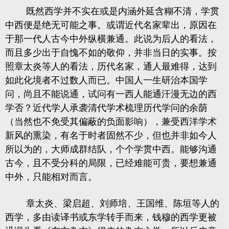
既然西学并不实在或是内涵外延含糊不清，学贯
中西便是绝无可能之事。或谓近代名家辈出，原因在
于那一代人古今中外纵横兼通。此说为后人的看法，
而且多少出于自愧不如的敬仰，并非当日的实事。按
照章太炎等人的看法，历代名家，通人最难得，达到
如此化境者不过数人而已。中国人一生研治本国学
问，尚且不能说通，试问有一西人能通汗漫无边的西
学否？近代学人承袭清代学术梳理历代学问的余荫
（当然也不免受其偏蔽的负面影响），兼受西洋学术
新风的熏染，有名于时者固然不少，但也并非如今人
所以为的，大师成群结队，个个学贯中西。能够沟通
古今，且不受分科的局限，已经难能可贵，要想兼通
中外，只能相对而言。
章太炎、梁启超、刘师培、王国维、陈垣等人的
西学，多由读译书或东学转手而来，钱穆的西学更被