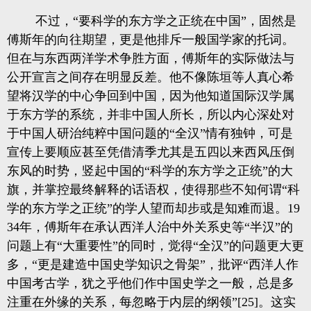
不过，“要科学的东方学之正统在中国”，固然是
傅斯年的向往期望，更是他排斥一般国学家的托词。
但在与东西两洋学术争胜方面，傅斯年的实际做法与
公开宣言之间存在明显反差。他不像陈垣等人真心希
望将汉学的中心争回到中国，因为他知道国际汉学属
于东方学的系统，并非中国人所长，所以内心深处对
于中国人研治纯粹中国问题的“全汉”情有独钟，可是
宣传上要顺应甚至凭借清季尤其是五四以来西风压倒
东风的时势，竖起中国的“科学的东方学之正统”的大
旗，并掌控最终解释的话语权，使得那些不知何谓“科
学的东方学之正统”的学人望而却步或是知难而退。19
34年，傅斯年在承认西洋人治中外关系史等“半汉”的
问题上有“大重要性”的同时，觉得“全汉”的问题更大更
多，“更是建造中国史学知识之骨架”，批评“西洋人作
中国考古学，犹之乎他们作中国史学之一般，总是多
注重在外缘的关系，每忽略于内层的纲领”[25]。这实