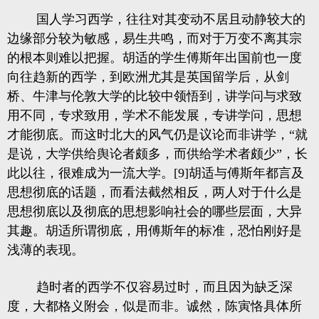
国人学习西学，往往对其变动不居且动静较大的
边缘部分较为敏感，易生共鸣，而对于万变不离其宗
的根本则难以把握。胡适的学生傅斯年出国前也一度
向往趋新的西学，到欧洲尤其是英国留学后，从剑
桥、牛津与伦敦大学的比较中领悟到，讲学问与求致
用不同，专求致用，学术不能发展，专讲学问，思想
才能彻底。而这时北大的风气仍是议论而非讲学，“就
是说，大学供给舆论者颇多，而供给学术者颇少”，长
此以往，很难成为一流大学。[9]胡适与傅斯年都言及
思想彻底的话题，而看法截然相反，两人对于什么是
思想彻底以及彻底的思想影响社会的哪些层面，大异
其趣。胡适所谓彻底，用傅斯年的标准，恐怕刚好是
浅薄的表现。
趋时者的西学不仅容易过时，而且因为缺乏深
度，大都格义附会，似是而非。诚然，陈寅恪具体所