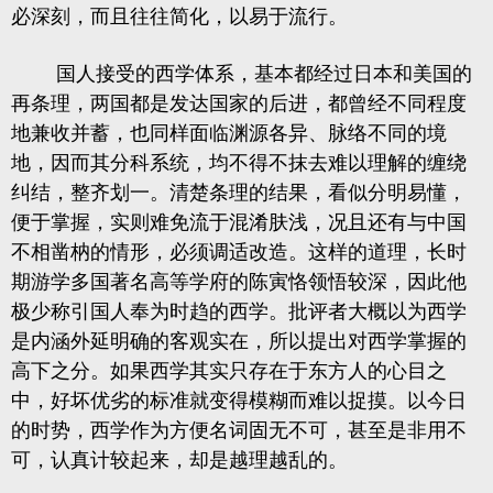
必深刻，而且往往简化，以易于流行。
国人接受的西学体系，基本都经过日本和美国的
再条理，两国都是发达国家的后进，都曾经不同程度
地兼收并蓄，也同样面临渊源各异、脉络不同的境
地，因而其分科系统，均不得不抹去难以理解的缠绕
纠结，整齐划一。清楚条理的结果，看似分明易懂，
便于掌握，实则难免流于混淆肤浅，况且还有与中国
不相凿枘的情形，必须调适改造。这样的道理，长时
期游学多国著名高等学府的陈寅恪领悟较深，因此他
极少称引国人奉为时趋的西学。批评者大概以为西学
是内涵外延明确的客观实在，所以提出对西学掌握的
高下之分。如果西学其实只存在于东方人的心目之
中，好坏优劣的标准就变得模糊而难以捉摸。以今日
的时势，西学作为方便名词固无不可，甚至是非用不
可，认真计较起来，却是越理越乱的。