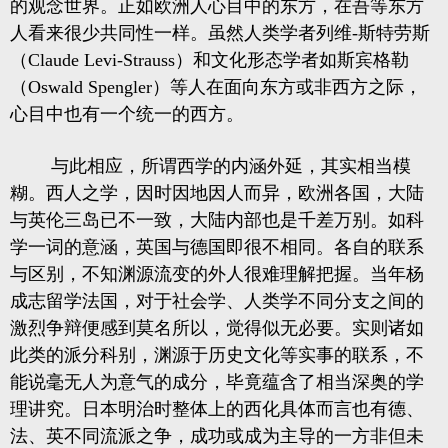
的观念世界。正如欧洲人心目中的东方，在吾等东方
人看来很少共同性一样。虽然人类学者列维-斯特劳斯
（Claude Levi-Strauss）和文化形态学者如斯宾格勒
（Oswald Spengler）等人在面向东方或非西方之际，
心目中也有一个统一的西方。
与此相应，所谓西学的内涵外延，其实相当模
糊。西人之学，因时因地因人而异，欧洲各国，大陆
与英伦三岛已不一致，大陆内部也是千差万别。如科
学一词的意涵，英国与德国即很不相同。各自的联系
与区别，不知渊源流变的外人很难理解把握。当年杨
成志留学法国，对于社会学、人类学不同分支之间的
激烈争辩便感到莫名所以，觉得似无必要。实则诸如
此类的派分科别，渊源于历史文化等实事的联系，不
能说毫无人为意气的成分，毕竟蕴含了相当深奥的学
理讲究。日本明治时整体上的西化具体而言也有德、
法、英不同流派之争，成功或成为主导的一方非但未