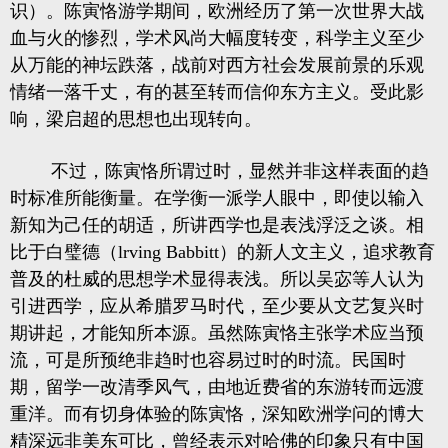
识）。陈寅恪游学期间，欧洲经历了第一次世界大战
血与火的惨烈，学术风尚大幅度转变，科学主义至少
从万能的神坛跌落，战前对西方社会发展前景的乐观
情绪一落千丈，有的甚至转而信仰东方主义。受此影
响，梁启超的思想也出现转向。
不过，陈寅恪所谓过时，显然并非这样表面的趋
时标准所能衡量。在学衡一派学人眼中，即使以输入
新知为己任的胡适，所讲西学也是表浅浮泛之谈。相
比于白璧德（lrving Babbitt）的新人文主义，追求教育
普及的杜威的思想学术显得表浅。所以吴宓等人认为
引进西学，应从希腊罗马时代，至少要从文艺复兴时
期讲起，才能知所本源。虽然陈寅恪主张学术应当预
流，可是所预绝非趋时也容易过时的时流。民国时
期，留学一改清季风气，由地近费省的东游转而远渡
重洋。而有切身体验的陈寅恪，深知欧洲学问的博大
精深远非美东可比，曾经表示对哈佛的印象只有中国