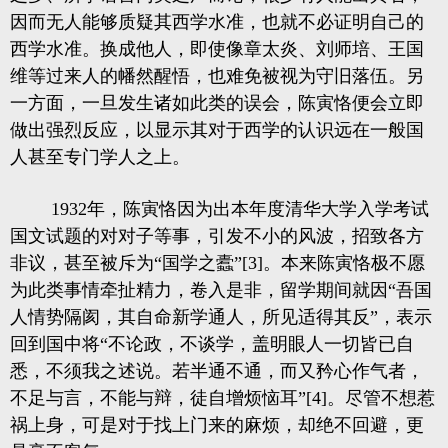
因而无人能够质疑其西学水准，也就不必证明自己的
西学水准。换成他人，即使像章太炎、刘师培、王国
维等过来人的幡然醒悟，也难免被视为守旧落伍。另
一方面，一旦发生诸如此类的误会，陈寅恪便会立即
做出强烈反应，以显示其对于西学的认识远在一般国
人甚至专门学人之上。
1932年，陈寅恪因为出本年度清华大学入学考试
国文试题的对对子等事，引发不小的风波，招致各方
非议，甚至被斥为“国学之蠹”[3]。本来陈寅恪极不愿
为此类事情牵扯精力，卷入是非，留学期间就因“吾国
人情势隔阂，其自命新学通人，所见适得其反”，表示
回到国中将“不论政，不谈学，盖明眼人一切皆已自
悉，不须我之述说。若半通不通，而又矜心作气者，
不足与言，不能与辩，徒自增烦恼耳”[4]。尽管不想惹
祸上身，可是对于找上门来的麻烦，却绝不回避，更