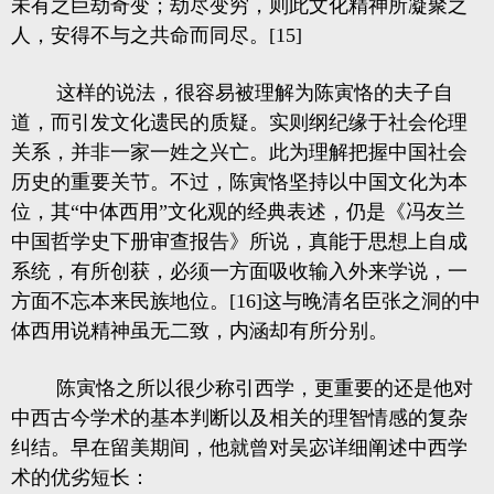
未有之巨劫奇变；劫尽变穷，则此文化精神所凝聚之
人，安得不与之共命而同尽。[15]
这样的说法，很容易被理解为陈寅恪的夫子自
道，而引发文化遗民的质疑。实则纲纪缘于社会伦理
关系，并非一家一姓之兴亡。此为理解把握中国社会
历史的重要关节。不过，陈寅恪坚持以中国文化为本
位，其“中体西用”文化观的经典表述，仍是《冯友兰
中国哲学史下册审查报告》所说，真能于思想上自成
系统，有所创获，必须一方面吸收输入外来学说，一
方面不忘本来民族地位。[16]这与晚清名臣张之洞的中
体西用说精神虽无二致，内涵却有所分别。
陈寅恪之所以很少称引西学，更重要的还是他对
中西古今学术的基本判断以及相关的理智情感的复杂
纠结。早在留美期间，他就曾对吴宓详细阐述中西学
术的优劣短长：