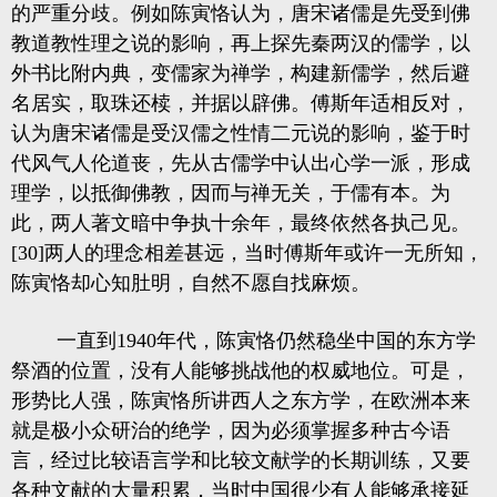
的严重分歧。例如陈寅恪认为，唐宋诸儒是先受到佛
教道教性理之说的影响，再上探先秦两汉的儒学，以
外书比附内典，变儒家为禅学，构建新儒学，然后避
名居实，取珠还椟，并据以辟佛。傅斯年适相反对，
认为唐宋诸儒是受汉儒之性情二元说的影响，鉴于时
代风气人伦道丧，先从古儒学中认出心学一派，形成
理学，以抵御佛教，因而与禅无关，于儒有本。为
此，两人著文暗中争执十余年，最终依然各执己见。
[30]两人的理念相差甚远，当时傅斯年或许一无所知，
陈寅恪却心知肚明，自然不愿自找麻烦。
一直到1940年代，陈寅恪仍然稳坐中国的东方学
祭酒的位置，没有人能够挑战他的权威地位。可是，
形势比人强，陈寅恪所讲西人之东方学，在欧洲本来
就是极小众研治的绝学，因为必须掌握多种古今语
言，经过比较语言学和比较文献学的长期训练，又要
各种文献的大量积累，当时中国很少有人能够承接延