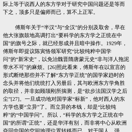
际上等于说西人的东方学对于研究中国问题还是等而
下之，顶多只是偏师而已，算不上正军。
傅斯年关于“半汉”与“全汉”的分别及取舍，早在
他大张旗鼓地高调打出“要科学的东方学之正统在中
国”的旗号之际，就已经形成并且暗中操作。1929年，
傅斯年即提议陈寅恪领军研究“比较纯粹中国学
问”的“新宋史”，以免治魏晋隋唐蒙元史“非与洋人拖泥
带水不可”的麻烦。[26]照此看来，傅斯年在以宣言的
形式断绝那些并不了解“东方学正统”的国学家趋时的
念头并将他们统统打入另册后，其与欧洲东方学角胜
的取径，并非如顾颉刚所揣测，是“欲步法国汉学之后
尘”[27]。一旦成功地对国学家“标新”，他对西人的东
方学也要“立异”了。而立异的本钱，却是“比较纯
粹”的“中国学问”。所以，“科学的东方学之正统在中
国”的所谓“正统”，还是华洋有别，而非将中心从欧洲
夺回中国的空间地理位置转移而已。对于国人，强