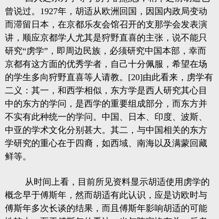
曾说过。1927年，胡适从欧洲回国，因国内政局变动
而滞留日本，在京都乐友会馆召开的支那学会发表演
讲，顺应京都学人尤其是狩野直喜的主张，说不能只
研究“虏学”，即周边民族，必须研究中国本部，幸而
京都有这方面的优秀学者，自己十分佩服，希望在场
的学生多向狩野直喜等人请教。[20]由此看来，虏学有
二义：其一，和西学相似，东方学是西人研究其心目
中的东方的学问，是西学的重要组成部分，而东方并
不实有此种统一的学问。中国、日本、印度、波斯、
中亚的学术文化分别甚大。其二，与中国相关的东方
学研究的重心在于四裔，如西域、南海以及满蒙回藏
鲜等。
从时间上看，目前所见资料显示胡适使用虏学的
概念早于傅斯年，然而胡适有此认识，应是访欧时与
傅斯年多次长谈的结果，而且傅斯年影响胡适的可能