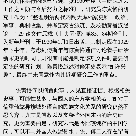
不见具体实行的蛛丝马迹。据1930年度《中研院过去
工作之回顾与今后努力之标准》，研究员陈寅恪的研
究工作为：“整理明清两代内阁大库档案史料，政治、
军事、典制收集、并考定蒙古源流、及校勘梵番汉经
论。”[29]该文件原载《中央周报》第83、84期合刊，
为新年增刊，于1930年1月1日出版。其制定应在1929
年下半年。考虑到傅斯年与陈寅恪通信讨论着手研治
新宋史的时间，则很有可能是制定该项文件时需要确
定陈的研究计划。陈寅恪虽然对修宋史表示“如许兴
趣”，最终并未同意作为其近期研究工作的重点。
陈寅恪何以搁置此事，未见直接证据。根据相关
史事，可能性甚多，与西人的东方学相关者，如对于
偏重倚靠异族域外语言的民族文化关系的研究仍然不
忍舍弃，尤其是佛教以及夹杂些外国东西的唐史研
究。更为重要的是，研究宋代是否比较纯粹的中国学
问，可以不与外国人拖泥带水，陈、傅二人存在罕有