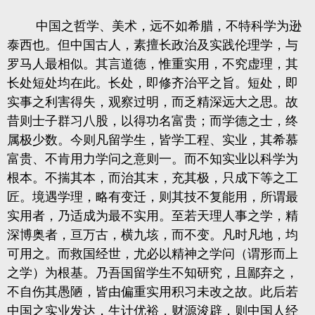
中国之哲学、美术，远不如希腊，不特科学为逊
泰西也。但中国古人，素擅长政治及实践伦理学，与
罗马人最相似。其言道德，惟重实用，不究虚理，其
长处短处均在此。长处，即修齐治平之旨。短处，即
实事之利害得失，观察过明，而乏精深远大之思。故
昔则士子群习八股，以得功名富贵；而学德之士，终
属极少数。今则凡留学生，皆学工程、实业，其希慕
富贵、不肯用力学问之意则一。而不知实业以科学为
根本。不揣其本，而治其末，充其极，只成下等之工
匠。境遇学理，略有变迁，则其技不复能用，所谓最
实用者，乃适成为最不实用。至若天理人事之学，精
深博奥者，亘万古，横九垓，而不变。凡时凡地，均
可用之。而救国经世，尤必以精神之学问（谓形而上
之学）为根基。乃吾国留学生不知研究，且鄙弃之，
不自伤其愚陋，皆由偏重实用积习未改之故。此后若
中国之实业发达，生计优裕，财源浚辟，则中国人经