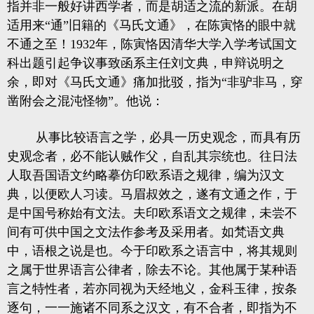
指并非一般好讲西学者，而是胡适之流的新派。在胡
适用来“通”旧籍的《马氏文通》，在陈寅恪的眼中就
不通之至！1932年，陈寅恪因清华大学入学考试国文
科出题引起争议事致函系主任刘文典，申辩说明之
余，即对《马氏文通》痛加批驳，指为“非驴非马，穿
凿附会之混沌怪物”。他说：
从事比较语言之学，必具一历史观念，而具有历
史观念者，必不能认贼作父，自乱其宗统也。往日法
人取吾国语文约略摹仿印欧系语之规律，编为汉文
典，以便欧人习读。马眉叔效之，遂有文通之作，于
是中国号称始有文法。夫印欧系语文之规律，未尝不
间有可供中国之文法作参考及采用者。如梵语文典
中，语根之说是也。今于印欧系之语言中，将其规则
之属于世界语言公律者，除去不论。其他属于某种语
言之特性者，若亦同视为天经地义，金科玉律，按条
逐句，一一施诸不同系之汉文，有不合者，即指为不