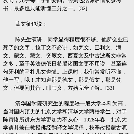
发问，几乎每个字都要问。否则包括课后借助参考
书，最多也只能听懂三分之一。[32]
蓝文征也说：
陈先生演讲，同学显得程度很不够。他所会业已
死了的文字，拉丁文不必讲，如梵文、巴利文、满
文、蒙文、藏文、突厥文、西夏文及中古波斯文非常
之多，至于英法德俄日希腊诸国文更不用说，甚至连
匈牙利的马札儿文也懂。上课时，我们常常听不懂，
他一写，哦！才知道那是德文，那是俄文，那是梵
文，但要问其音，叩其义，方始完全了解。[33]
清华国学院研究生的程度较一般大学本科为高，
当时国内顶尖的北京大学和清华大学两校学生，对于
陈寅恪所讲东方学更加力不从心。1928年春，北京大
学请其兼任教授佛经翻译文学课程，秋季改授蒙古源