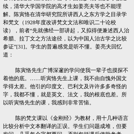
续，清华大学国学院的高才生如姜亮夫等也不能理
解。陈寅恪在清华研究院所讲西人之东方学之目录学
和梵文（1928年度改讲梵文文法和唯识二十论校
读），前者“先就佛经一部讲起，又拟得便兼述西人治
希腊、拉丁文之方法途径，以为中国人治古学之比较
参证”[31]。学生的普遍感觉是听不懂。姜亮夫回忆
道：
陈寅恪先生广博深邃的学问使我一辈子也摸探不
着他的底。……听寅恪先生上课，我不由自愧外国文
学得太差。他引的印度文、巴利文及许许多多奇怪的
字，我都不懂，就是英文、法文，我的根底也差。所
以听寅恪先生的课，我感到非常苦恼。
陈的梵文课以《金刚经》为教材，用十几种语言
比较分析中文本翻译的正误。学生们问题成堆，但要