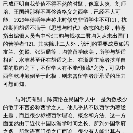
已成证明自我价值不得不然的时髦，像章太炎、刘师
培、王国维那样不再侈谈格义之西学，已经不大可
能。1929年傅斯年声称此时修史非留学生不可[1]，抗
战期间胡适不满于《思想与时代》杂志的态度，特意
指出编辑人员当中“张其昀与钱穆二君均为从未出国门
的苦学者”[2]。其实除此二人外，该刊的重要成员如冯
友兰、贺麟、张荫麟等，均曾留学欧美，所学与胡适
相近，水准甚至还在胡适之上。在渐居主流者挟洋自
重的取向之下，不留学大有不能“预流”之势，可见中
西学乾坤颠倒至于此极，则未曾留学者所承受的压力
可想而知。
与时流有别，陈寅恪在民国学人中，是为数极少
的敢于不言必称西学之人。他几乎从不以西学为著述
主题，而且很少标榜西学理论、概念和方法。这一方
面固然由于近代中国以游学时间之长、所到外国学府
之多、所学语言门类之广而论，很少有人能出其右，