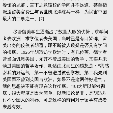
餐馆的龙虾，言下之意该校的学问并不足道。甚至指
派送留美官费生与袁世凯北洋练兵一样，为祸害中国
最大的二事之一。[7]
尽管留美学生逐渐占了数量人脉的优势，求学问
者去欧洲，求学位者去美国，当时已是有口皆碑。留
美出身的佼佼者胡适，即不断被人质疑是否具有学问
的根底。1926年胡适访学欧洲时，有几位英、德学者
曾当面讥嘲美国，尤其不赞成美国的哲学，其实并未
读过美国的哲学著作。胡适由此而生的感想是：“我感
谢我的好运气，第一不曾进过教会学校。第二我先到
美国而不曾到英国与欧洲。如果不是这两件好运气，
我的思想决不能有现在这样彻底。”[8]之所以能够彻
底，很大程度是因为简单。以新旧论是非，是胡适对
付不少国人的利器。可是这样的辩词对于留学有成者
未必有效。