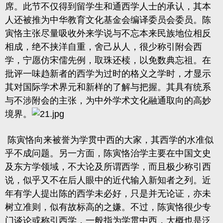
席。此节不仅得到留学生和通西学人士的承认，其本
人还被推为中华教育文化基金会编译委员会委员。陈
寅恪主张尽量吸收外来学说与不忘本来民族地位相反
相成，绝不挟洋自重，舍己从人，很少称引附会西
学，宁愿仿宋儒先例，取珠还椟，以免数典忘祖。在
批评一味趋新者的西学为过时的格义之学时，才显示
其对国际学术界元和新样的了解与把握。其具有统系
与不涉附会的主张，为中外学术文化融通取向的高妙
境界。
陈寅恪向来被誉为学贯中西的大家，其西学的水准似
乎不成问题。另一方面，陈寅恪治学主要在中国文史
及东方学领域，不大论及所谓西学，而且极少称引西
说，似乎又不在后人眼中的近代输入新知者之列。近
年有学人提出陈的西学未必好，只是并无论证，亦未
树立准则，似有故标高的之嫌。不过，陈寅恪很少专
门谈论或称引西学，一般指为学贯中西，大概也是泛