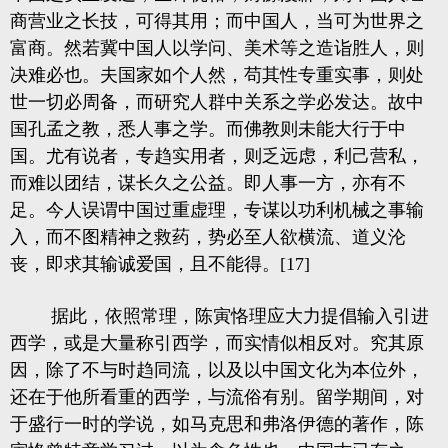
商营业之长技，可得其用；而中国人，当可为世界之
富商。然若冀中国人以学问、美术等之造诣胜人，则
决难必也。夫国家如个人然，苟其性专重实事，则处
世一切必周备，而研究人群中关系之学必发达。故中
国孔孟之教，悉人事之学。而佛教则未能大行于中
国。尤有说者，专趋实用者，则乏远虑，利己营私，
而难以团结，谋长久之公益。即人事一方，亦有不
足。今人误谓中国过重虚理，专谋以功利机械之事输
入，而不图精神之救药，势必至人欲横流、道义沦
丧，即求其输诚爱国，且不能得。[17]
据此，依照常理，陈寅恪理应大力提倡输入引进
西学，或是大量称引西学，而实情似相反对。究其原
因，除了不与时趋同流，以及以中国文化为本位外，
还在于他所看重的西学，与流俗有别。留学期间，对
于盛行一时的学说，如马克思和弗洛伊德的著作，陈