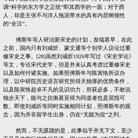
调“科学的东方学之正统”即其西学的一面；对于西
人，却是主张不与洋人拖泥带水的具有内层纲领性
的“全汉”。
傅斯年等人研治新宋史的计划，发端甚早，在此
之前，国内只有刘咸炘、蒙文通等个别学人议论过重
修宋史之事。[28]虽然刘咸炘1926年写过《宋史学论》
等文，专论宋代史学，但是并未认真考虑过重修宋史
以及如何付诸实施。如果照傅斯年与陈寅恪所议办
理，以中研院历史语言研究所得天独厚的优势条件，
以及陈寅恪超卓不凡的见识功力，所获必多，不敢说
独步天下，能与之抗衡甚至得为同道者也是屈指可
数。即使刘咸炘等同时实施相同计划，照傅斯年的观
念，因为并非留学生出身，仍在“无能为役”之列。
然而，不无蹊跷的是，此事似乎并无下文，至少