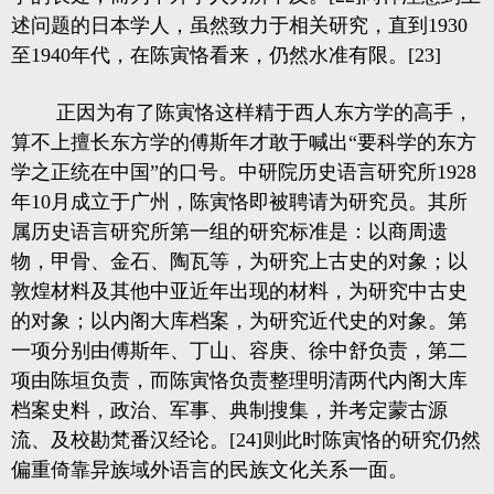
述问题的日本学人，虽然致力于相关研究，直到1930
至1940年代，在陈寅恪看来，仍然水准有限。[23]
正因为有了陈寅恪这样精于西人东方学的高手，
算不上擅长东方学的傅斯年才敢于喊出“要科学的东方
学之正统在中国”的口号。中研院历史语言研究所1928
年10月成立于广州，陈寅恪即被聘请为研究员。其所
属历史语言研究所第一组的研究标准是：以商周遗
物，甲骨、金石、陶瓦等，为研究上古史的对象；以
敦煌材料及其他中亚近年出现的材料，为研究中古史
的对象；以内阁大库档案，为研究近代史的对象。第
一项分别由傅斯年、丁山、容庚、徐中舒负责，第二
项由陈垣负责，而陈寅恪负责整理明清两代内阁大库
档案史料，政治、军事、典制搜集，并考定蒙古源
流、及校勘梵番汉经论。[24]则此时陈寅恪的研究仍然
偏重倚靠异族域外语言的民族文化关系一面。