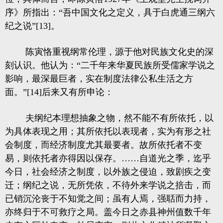
序》所指出：“吾中国文化之定义，具于白虎通三纲六
纪之说”[13]。
陈寅恪重视纲常伦理，源于他对民族文化史的深
刻认识。他认为：“二千年来华夏民族所受儒家学说之
影响，最深最巨者，实在制度法律公私生活之方
面。”[14]后来又有所申论：
夫纲纪本理想抽象之物，然不能不有所依托，以
为具体表现之用；其所依托以表现者，实为有形之社
会制度，而经济制度尤其最要者。故所依托者不变
易，则依托者亦得因以保存。……自道光之季，迄乎
今日，社会经济之制度，以外族之侵迫，致剧疾之变
迁；纲纪之说，无所凭依，不待外来学说之掊击，而
已销沉沦丧于不知觉之间；虽有人焉，强聒而力持，
亦终归于不可救疗之局。盖今日之赤县神州值数千年