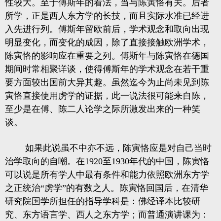
性较大。至于傅斯年的看法，当与陈寅恪有关。后者
所学，正是西人东方学的长技，而且实际水准已经进
入先进行列。傅斯年留欧前后，学术观念和取向出现
明显变化，而变化的成因，除了直接接触欧洲学术，
陈寅恪的影响应在重要之列。傅斯年与陈寅恪在德国
期间时常相聚详谈，使得傅斯年的学术观念在若干重
要方面较出国前大异其趣。虽然迄今为止尚未见到陈
寅恪直接使用虏学的证据，此一说法很可能来自陈，
至少是在傅、陈二人论学之际所激发出来的一种笑
谈。
如果此说虽不中亦不远，陈寅恪应是对自己当时
治学取向的自嘲。在1920至1930年代的中国，陈寅恪
可以说是所有学人中最有条件和能力依照欧洲东方学
之正统治“虏学”的有数之人。陈寅恪回国后，在清华
研究院国学所担任的指导学科是：佛经译本比较研
究、东方语言学、西人之东方学；而普通演讲课为：