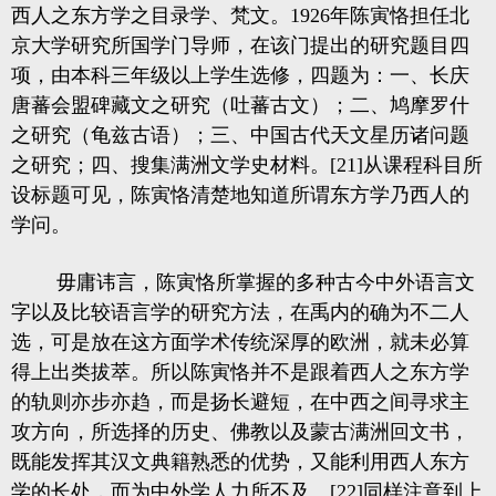
西人之东方学之目录学、梵文。1926年陈寅恪担任北
京大学研究所国学门导师，在该门提出的研究题目四
项，由本科三年级以上学生选修，四题为：一、长庆
唐蕃会盟碑藏文之研究（吐蕃古文）；二、鸠摩罗什
之研究（龟兹古语）；三、中国古代天文星历诸问题
之研究；四、搜集满洲文学史材料。[21]从课程科目所
设标题可见，陈寅恪清楚地知道所谓东方学乃西人的
学问。
毋庸讳言，陈寅恪所掌握的多种古今中外语言文
字以及比较语言学的研究方法，在禹内的确为不二人
选，可是放在这方面学术传统深厚的欧洲，就未必算
得上出类拔萃。所以陈寅恪并不是跟着西人之东方学
的轨则亦步亦趋，而是扬长避短，在中西之间寻求主
攻方向，所选择的历史、佛教以及蒙古满洲回文书，
既能发挥其汉文典籍熟悉的优势，又能利用西人东方
学的长处，而为中外学人力所不及。[22]同样注意到上