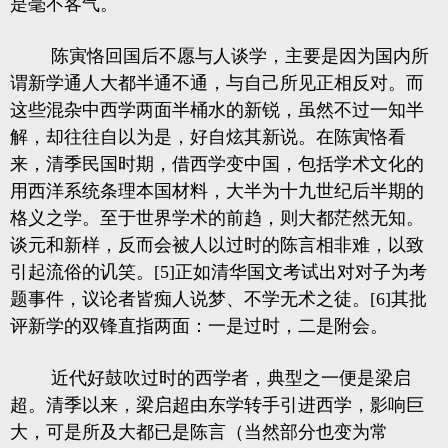
是毫不客气。
陈寅恪回国后不愿与人谈学，主要是因为国内所
谓新学通人大都半通不通，与自己所见正相反对。而
这些混杂中西学两面半桶水的新锐，虽然不过一知半
解，却往往自以为是，好自炫其新说。在陈寅恪看
来，清季民国时期，借西学变中国，包括学术文化的
用西洋系统条理本国材料，大半为十九世纪后半期的
格义之学。至于世界学术的前趋，则大都茫然无知。
谈元和新样，反而会被人以过时的陈言相非难，以致
引起流俗的讥笑。[5]正如清华国文考试出对对子为考
题事件，议论者皆痴人说梦、不学无术之徒。[6]其批
评新学的双锋直指两面：一是过时，二是附会。
近代好鼓吹过时的西学者，典型之一便是梁启
超。清季以来，梁启超由东学转手引进西学，影响巨
大，可是所及大都已是陈言（当然部分也变为常