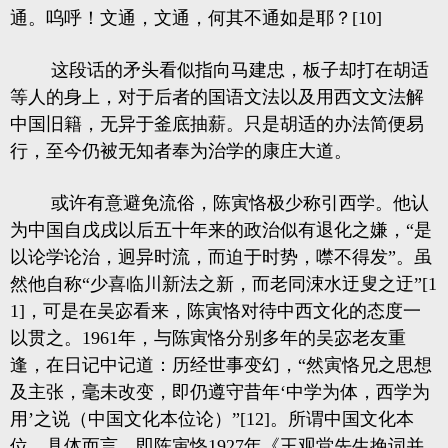
通。呜呼！文通，文通，何其不通如是耶？[10]
这段话的矛头看似指向马建忠，板子却打在胡适
等人的身上，对于后者的国语文法以及用西文文法解
中国旧籍，无异于釜底抽薪。只是胡适的办法简便易
行，至今仍被无知者奉为治学的康庄大道。
或许有意避免流俗，陈寅恪极少称引西学。他认
为中国自戊戌以后五十年来的政治似有退化之嫌，“是
以论学论治，迥异时流，而迫于时势，噤不得发”。虽
然他自称“少喜临川新法之新，而老同涑水迂叟之迂”[1
1]，可是在吴宓看来，陈寅恪对待中西文化的态度一
以贯之。1961年，与陈寅恪分别多年的吴宓老友重
逢，在日记中记道：历经世事变幻，“然寅恪兄之思想
及主张，毫未改变，即仍遵守昔年‘中学为体，西学为
用’之说（中国文化本位论）”[12]。所谓中国文化本
位，具体而言，即陈寅恪1927年《王观堂先生挽词并