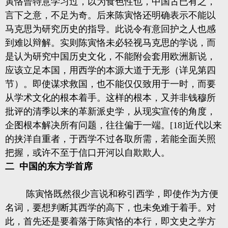
寅恪曾特意学习过，以为食色性也，中国古已有之，
言下之意，不足为奇。后来陈寅恪还明确表示不能以
马克思为研究历史的指导。此说令有意回护之人也感
到难以辩解。实则陈寅恪未必轻视马克思的学说，而
是认为研究中国历史文化，不能附会套用欧洲新说，
应该立足本国，用西学的本源大道于无形（详见第四
节）。即使谋求救国，也不能仅仅致用于一时，而要
从学术文化的根本着手。这样的根本，又并非钱穆所
批评的清季以来的革新派史学，从现实宣传的角度，
企图根本解决所有问题，往往偏于一端。[18]近代以来
的挟洋自重者，于西学不过各取所需，若能全面关照
把握，或许不至于信口开河以自欺欺人。
二 中国的东方学首席
陈寅恪既然很少言说和称引西学，即使作为方便
名词，要想判断其西学的高下，也未免难于着手。对
此，首先还是要着落于陈寅恪的本行，即文史之学方