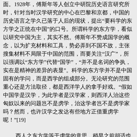
面。1928年，傅斯年等人创立中研院历史语言研究所
时，针对当时汉学研究的中心在巴黎和京都，中国的
历史语言之学久已落于人后的现状，提出“要科学的东
方学之正统在中国”的口号。所谓科学的东方学，看似
以研究中国为主，其实不然。傅斯年不赞成国学的概
念，以为扩充材料和工具，势必弄到不国不故，主张
搜集材料不局限于中国的范围，而要关注“汉广”，所
以强调以“东方学”代替“国学”，“并不是名词的争执，
实在是精神的差异的表显”。科学的东方学并不是中国
固有的学问，而是西学的组成部分。无论研究的范围
重心还是方法取径，都是西洋学人的拿手好戏。“假如
中国学是汉学，为此学者是汉学家，则西洋人治这些
匈奴以来的问题岂不是虏学，治这学者岂不是虏学家
吗？然而，也许汉学之发达有些地方正借重虏学
呢！”[19]
西人之东方学等于虏学的意思，稍早之前胡适也