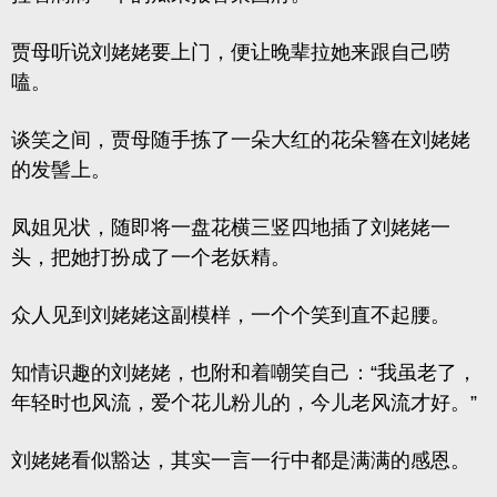
贾母听说刘姥姥要上门，便让晚辈拉她来跟自己唠
嗑。
谈笑之间，贾母随手拣了一朵大红的花朵簪在刘姥姥
的发髻上。
凤姐见状，随即将一盘花横三竖四地插了刘姥姥一
头，把她打扮成了一个老妖精。
众人见到刘姥姥这副模样，一个个笑到直不起腰。
知情识趣的刘姥姥，也附和着嘲笑自己：“我虽老了，
年轻时也风流，爱个花儿粉儿的，今儿老风流才好。”
刘姥姥看似豁达，其实一言一行中都是满满的感恩。