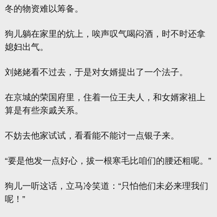
冬的物资难以筹备。
狗儿躺在家里的炕上，唉声叹气喝闷酒，时不时还拿
媳妇出气。
刘姥姥看不过去，于是对女婿提出了一个法子。
在京城的荣国府里，住着一位王夫人，和女婿家祖上
算是有些亲戚关系。
不妨去他家试试，看看能不能讨一点银子来。
“要是他发一点好心，拔一根寒毛比咱们的腰还粗呢。”
狗儿一听这话，立马冷笑道：“只怕他们未必来理我们
呢！”