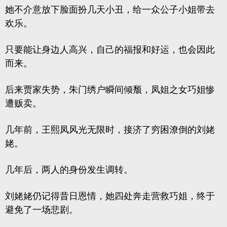
她不介意放下脸面扮几天小丑，给一众公子小姐带去
欢乐。
只要能让身边人高兴，自己的福报和好运，也会因此
而来。
后来贾家失势，朱门绣户瞬间倾颓，凤姐之女巧姐惨
遭贩卖。
几年前，王熙凤风光无限时，接济了穷困潦倒的刘姥
姥。
几年后，两人的身份发生调转。
刘姥姥仍记得昔日恩情，她四处奔走营救巧姐，终于
避免了一场悲剧。