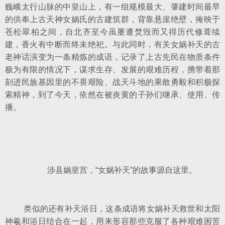
巍峨太行山脉的中皇山上，有一组规模最大、肇建时间最早
的供奉上古天神女娲氏的古建筑群，背靠悬崖绝壁，掩映于
苍松翠柏之间，自北齐至今虽屡遭焚毁而又得历代修葺续
建，香火有中断而终未绝祀。与此同时，有关女娲补天的古
老神话演变为一条精炼的成语，记录了上古先民在物质条件
极为有限的情况下，谋求生存、发展的艰难历程，携带着那
刻进民族基因里的不畏艰险、战天斗地的果敢勇毅和积极探
索精神，到了今天，依然在被炎黄的子孙们继承、使用、传
播。
涉县娲皇宫，“女娲补天”的故事源自这里。
类似的还有补天浴日，这条成语将女娲补天救世和太阳
神羲和浴日结合在一起，用来形容那些克服了各种艰难困苦