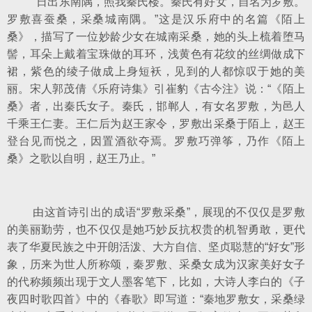
“日出东南隅，照我秦氏楼。秦氏有好女，自名为罗敷。
罗敷喜蚕桑，采桑城南隅。”这是汉乐府中的名篇《陌上
桑》，描写了一位妙龄少女在城南采桑，她的头上梳着堕马
髻，耳朵上戴着宝珠做的耳环，浅黄色有花纹的丝绸做成下
裙，紫色的绫子做成上身短袄，见到的人都惊叹于她的美
丽。宋人郭茂倩《乐府诗集》引崔豹《古今注》说：“《陌上
桑》者，出秦氏女子。秦氏，邯郸人，有女名罗敷，为邑人
千乘王仁妻。王仁后为赵王家令，罗敷出采桑于陌上，赵王
登台见而悦之，因置酒欲夺焉。罗敷巧弹筝，乃作《陌上
桑》之歌以自明，赵王乃止。”
由这首诗引出的成语“罗敷采桑”，展现的不仅仅是罗敷
的美丽勤劳，也不仅仅是她巧妙反抗权贵的机智勇敢，更代
表了华夏民族之中开朗活泼、大方自信、坚贞聪慧的“好女”形
象，历来为世人所称颂，秦罗敷、采桑女成为汉家美好女子
的代称频频出现于文人墨客笔下，比如，大诗人李白的《子
夜四时歌四首》中的《春歌》即写道：“秦地罗敷女，采桑绿