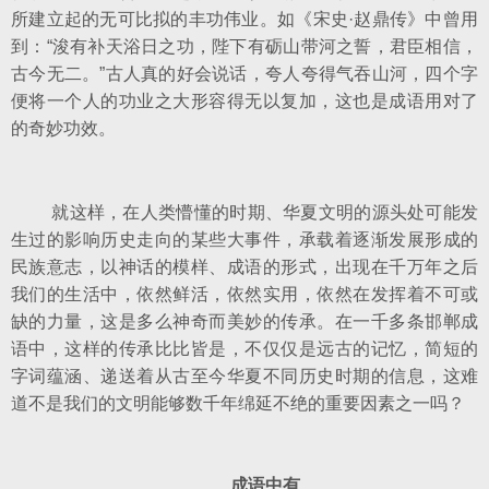
所建立起的无可比拟的丰功伟业。如《宋史·赵鼎传》中曾用
到：“浚有补天浴日之功，陛下有砺山带河之誓，君臣相信，
古今无二。”古人真的好会说话，夸人夸得气吞山河，四个字
便将一个人的功业之大形容得无以复加，这也是成语用对了
的奇妙功效。
就这样，在人类懵懂的时期、华夏文明的源头处可能发
生过的影响历史走向的某些大事件，承载着逐渐发展形成的
民族意志，以神话的模样、成语的形式，出现在千万年之后
我们的生活中，依然鲜活，依然实用，依然在发挥着不可或
缺的力量，这是多么神奇而美妙的传承。在一千多条邯郸成
语中，这样的传承比比皆是，不仅仅是远古的记忆，简短的
字词蕴涵、递送着从古至今华夏不同历史时期的信息，这难
道不是我们的文明能够数千年绵延不绝的重要因素之一吗？
成语中有