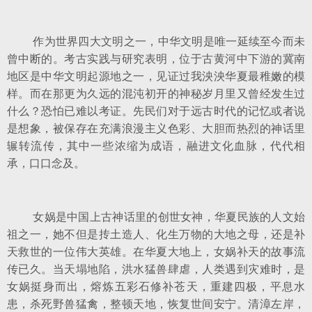
作为世界四大文明之一，中华文明是唯一延续至今而未
曾中断的。考古实践与研究表明，位于古黄河中下游的冀南
地区是中华文明起源地之一，见证过我泱泱华夏最稚嫩的模
样。而在那更为久远的混沌初开的神秘岁月里又曾经发生过
什么？恐怕已难以考证。先民们对于远古时代的记忆或者说
是想象，被保存在充满浪漫主义色彩、大胆而热烈的神话里
辗转流传，其中一些浓缩为成语，融进文化血脉，代代相
承，口口念及。
女娲是中国上古神话里的创世女神，华夏民族的人文始
祖之一，她不但是抟土造人、化生万物的大地之母，还是补
天救世的一位伟大英雄。在华夏大地上，女娲补天的故事流
传已久。当天塌地陷，洪水猛兽肆虐，人类遇到灾难时，是
女娲挺身而出，熔炼五彩石修补苍天，重建四极，平息水
患，杀死野兽猛禽，整顿天地，恢复世间安宁。清漳左岸，