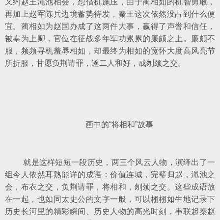
又约赵王渑池相会，想借机施压，由于蔺相如的机智勇敢，
再加上赵军陈兵边境蓄势待发，秦王这次依然没占到什么便
宜。蔺相如为赵国办成了这两件大事，赢得了声誉和信任，
被奉为上卿，官位在征战多年军功累累的廉颇之上。廉颇不
服，频频寻机羞辱相如，却最终为相如的宽怀大度高风亮节
所折服，甘愿负荆请罪，遂二人和好，成刎颈之交。
画中的“将相和”故事
就是这样短短一段历史，两三个风云人物，演绎出了一
组今人依然耳熟能详的成语：价值连城，完璧归赵，渑池之
会，布衣之交，负荆请罪，将相和，刎颈之交。这些成语放
在一起，也如同太史公的文字一般，可以栩栩如生地记录下
历史长河里的精彩瞬间、历史人物的高光时刻，串联起秦赵