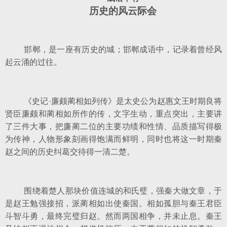
历史的风云际会
邯郸，是一座有历史的城；邯郸成语中，记录着曾经风
起云涌的过往。
《史记·廉颇蔺相如列传》是太史公为赵惠文王时期良将
贤臣廉颇和蔺相如所作的传，文字生动，重点突出，主要讲
了三件大事，把廉蔺二位的主要功绩和性情、品质描写得极
为传神，人物形象刻画得饱满而鲜明，同时也将这一时期秦
赵之间的历史纠葛交待得一清二楚。
围绕着楚人那块价值连城的和氏璧，强秦大做文章，于
是赵王勉强接招，派蔺相如出使秦国。相如孤胆与秦王君臣
斗智斗勇，最终完璧归赵。然而两国相争，并未止息。秦王