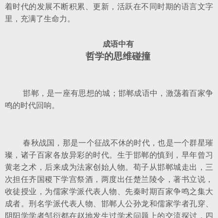
着时代的发展不断积累、更新，活跃在不同时期的语言文字
里，充满了生命力。
成语中有
哲学的思维碰撞
邯郸，是一座有思想的城；邯郸成语中，激荡着百家争
鸣的时代回响。
春秋战国，那是一个征战不休的时代，也是一个群星璀
璨，诸子百家各放异彩的时代。生于邯郸的慎到，早年曾习
黄老之术，后来成为法家创始人物。荀子从邯郸城走出，三
次担任齐国稷下学宫祭酒，两度出任楚兰陵令，著书立说，
收徒授业，为儒家学派代表人物、先秦时期百家争鸣之集大
成者。刑名学派代表人物、邯郸人公孙龙和儒家学者孔穿、
阴阳学学者邹衍都在赵地发生过学术问题上的交流探讨，四