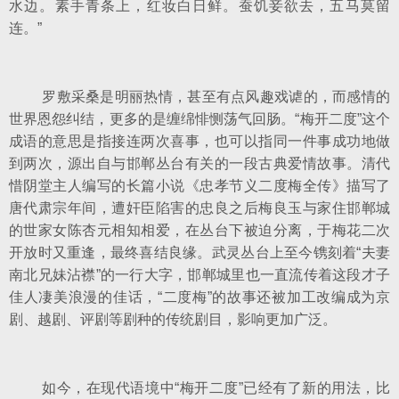
水边。素手青条上，红妆白日鲜。蚕饥妾欲去，五马莫留
连。”
罗敷采桑是明丽热情，甚至有点风趣戏谑的，而感情的
世界恩怨纠结，更多的是缠绵悱恻荡气回肠。“梅开二度”这个
成语的意思是指接连两次喜事，也可以指同一件事成功地做
到两次，源出自与邯郸丛台有关的一段古典爱情故事。清代
惜阴堂主人编写的长篇小说《忠孝节义二度梅全传》描写了
唐代肃宗年间，遭奸臣陷害的忠良之后梅良玉与家住邯郸城
的世家女陈杏元相知相爱，在丛台下被迫分离，于梅花二次
开放时又重逢，最终喜结良缘。武灵丛台上至今镌刻着“夫妻
南北兄妹沾襟”的一行大字，邯郸城里也一直流传着这段才子
佳人凄美浪漫的佳话，“二度梅”的故事还被加工改编成为京
剧、越剧、评剧等剧种的传统剧目，影响更加广泛。
如今，在现代语境中“梅开二度”已经有了新的用法，比