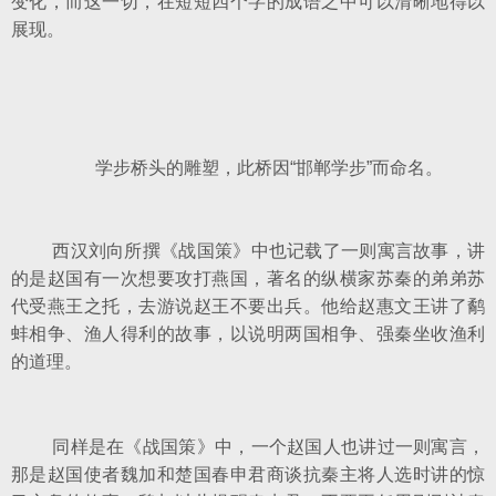
变化，而这一切，在短短四个字的成语之中可以清晰地得以
展现。
学步桥头的雕塑，此桥因“邯郸学步”而命名。
西汉刘向所撰《战国策》中也记载了一则寓言故事，讲
的是赵国有一次想要攻打燕国，著名的纵横家苏秦的弟弟苏
代受燕王之托，去游说赵王不要出兵。他给赵惠文王讲了鹬
蚌相争、渔人得利的故事，以说明两国相争、强秦坐收渔利
的道理。
同样是在《战国策》中，一个赵国人也讲过一则寓言，
那是赵国使者魏加和楚国春申君商谈抗秦主将人选时讲的惊