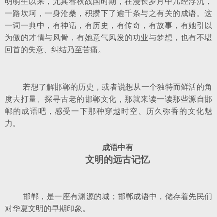
明萌生以来，尤其春秋战国时期，在漫长岁月中几经浮沉，
一路坎坷，一身沧桑，积攒下了逾千条与之有关的成语。这
一词一典中，有神话，有历史，有传奇，有故事，有她引以
为傲的才情与风骨，有她意气风发的功业与梦想，也有不堪
回首的失意、纠结乃至苦痛。
若想了解邯郸的历史，或者说想从一个独特而鲜活的角
度去打量、探寻古老的邯郸文化，那就来读一读那些源自邯
郸的成语吧，感受一下那种穿越时空、历久弥香的文化魅
力。
成语中有
文明的远古记忆
邯郸，是一座有渊源的城；邯郸成语中，储存着先民们
对华夏文明的早期印象。