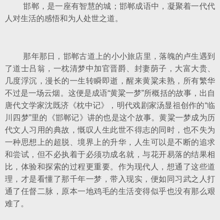
邯郸，是一座有智慧的城；邯郸成语中，凝聚着一代代
人对生活的感悟和为人处世之道。
那年那日，邯郸古道上的小小旅店里，落魄的卢生遇到
了道士吕翁，一枕清梦中加官晋爵、封妻荫子，大富大贵、
几度浮沉，漫长的一生转瞬即逝，醒来黄粱未熟，所有繁华
不过是一场云烟。这便是成语“黄粱一梦”所概括的故事，出自
唐代文学家沈既济《枕中记》，明代戏剧家汤显祖创作的“临
川四梦”里的《邯郸记》讲的也是这个故事。黄粱一梦成为历
代文人习用的典故，慨叹人生此世不得志的同时，也不失为
一种思想上的超脱、境界上的升华，人生可以是不断的追求
和尝试，但不必执着于必须功成名就，与花开易落的结果相
比，体验和探索的过程更重要。作为现代人，想通了这些道
理，才是看懂了那千年一梦，带入现实，便如同习武之人打
通了任督二脉，原本一地鸡毛的生活变得似乎也没有那么艰
难了。