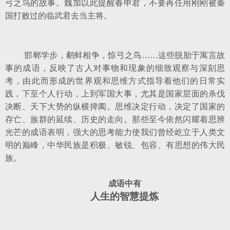
弓之鸟的故事。魏加以此提醒春申君，不要再任用刚刚被秦
国打败过的临武君去当主将。
邯郸学步，鹬蚌相争，惊弓之鸟……这些脱胎于寓言故
事的成语，反映了古人对事物和现象的细致观察与深刻思
考，由此而形成的世界观和思维方式指导着他们的日常实
践，下至个人行动，上到军国大事，尤其是国家层面的杀伐
决断、天下大势的纵横捭阖。思维决定行动，决定了国家的
存亡、族群的延续、历史的走向。那些至今依然闪耀着思辨
光芒的成语表明，强大的思考能力使我们曾经屹立于人类文
明的巅峰，中华民族是积极、敏锐、包容、有思想的伟大民
族。
成语中有
人生的智慧提炼