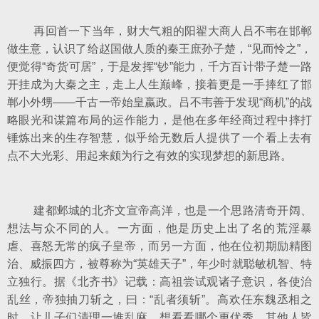
再回首一下当年，财大气粗的阳翟大商人吕不韦在邯郸
做生意，认识了给赵国做人质的秦王庶孙子楚，“见而怜之”，
便觉得“奇货可居”，于是发挥“钞”能力，千方百计带子楚一路
开挂成为大秦之主，走上人生巅峰，接着更是一手捧红了邯
郸小外甥——千古一帝始皇嬴政。吕不韦善于发现“商机”的战
略眼光和谋篇布局的运作能力，是他在多年经商过程中摔打
锤炼出来的生存智慧，似乎给无数后人提供了一个看上去有
点不大光彩、用起来颇为行之有效的实现梦想的新思路。
建都邺城的北齐文宣帝高洋，也是一个思路清奇开阔、
想法与众不同的人。一方面，他是历史上出了名的荒淫暴
虐、喜怒无常的疯子皇帝，而另一方面，他在位初期励精图
治、威振四方，被尊称为“英雄天子”，年少时就聪敏机智、特
立独行。据《北齐书》记载：高祖尝试观诸子意识，各使治
乱丝，帝独抽刀斩之，曰：“乱者须斩”。高欢任东魏丞相之
时，让儿子们清理一堆乱麻，想看看哪个更优秀，其他人皆