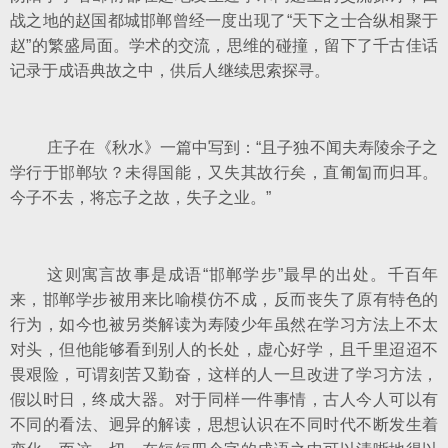
战之地的赵国都城邯郸曾经一度出现了“天下之士合纵相聚于
赵”的繁盛局面。学术的交流，思维的碰撞，留下了千古佳话
记录于成语典故之中，供后人继续思索探寻。
庄子在《秋水》一篇中写到：“且子独不闻夫寿陵余子之
学行于邯郸欤？未得国能，又失其故行矣，直匍匐而归耳。
今子不去，将忘子之故，失子之业。”
这则寓言故事是成语“邯郸学步”最早的出处。千百年
来，邯郸学步被用来比喻模仿不成，反而丧失了原有特色的
行为，如今也被另类解读为寿陵少年虽然在学习方法上不太
对头，但他能够看到别人的长处，虚心好学，且千里迢迢不
畏艰险，可谓刻苦又勤奋，这样的人一旦改进了学习方法，
假以时日，终成大器。对于同样一件事情，古人今人可以有
不同的看法、迥异的解读，思想认识在不同时代不断发生着