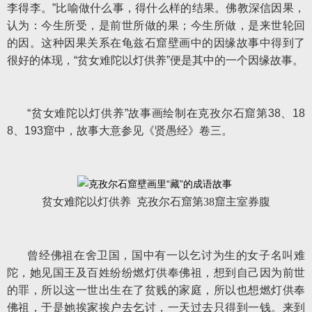
李得李。”比喻做什么事，得什么样的结果。佛教深信因果，
认为：今生所受，是前世所做的果；今生所做，是来世轮回
的因。这种因果关系在龟兹石窟壁画中的因缘故事中得到了
很好的体现，“贫女难陀以灯供养”便是其中的一个因缘故事。
“贫女难陀以灯供养”故事画绘制在克孜尔石窟第38、18
8、193窟中，故事大意参见《贤愚经》卷三。
贫女难陀以灯供养 克孜尔石窟第38窟主室券腹
曾经佛祖在舍卫国，国中有一以乞讨为生的女子名叫难
陀，她见国王及百姓纷纷燃灯供奉佛祖，想到自己因为前世
的罪，所以这一世出生在了贫贱的家庭，所以也想燃灯供奉
佛祖，于是她挨家挨户去乞讨，一天过去只得到一钱。来到