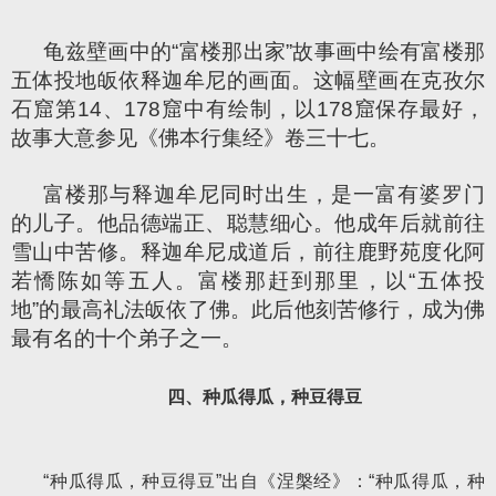
龟兹壁画中的“富楼那出家”故事画中绘有富楼那
五体投地皈依释迦牟尼的画面。这幅壁画在克孜尔
石窟第14、178窟中有绘制，以178窟保存最好，
故事大意参见《佛本行集经》卷三十七。
富楼那与释迦牟尼同时出生，是一富有婆罗门
的儿子。他品德端正、聪慧细心。他成年后就前往
雪山中苦修。释迦牟尼成道后，前往鹿野苑度化阿
若憍陈如等五人。富楼那赶到那里，以“五体投
地”的最高礼法皈依了佛。此后他刻苦修行，成为佛
最有名的十个弟子之一。
四、种瓜得瓜，种豆得豆
“种瓜得瓜，种豆得豆”出自《涅槃经》：“种瓜得瓜，种