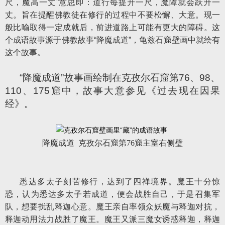
尺，魔高一丈”意思即：道行每提升一尺，魔障就会跃升一
丈。旨在提醒佛教徒在修行的过程中不要松懈、大意。现一
般比喻取得一定成就后，前进道路上可能有更大的障碍。这
个成语故事源于佛教故事“降魔成道”，龟兹石窟壁画中就绘有
这个故事。
“降魔成道”故事画绘制在克孜尔石窟第76、98、
110、175窟中，故事大意参见《过去现在因果
经》。
降魔成道 克孜尔石窟第76窟主室右侧璧
悉达多太子刻苦修行，达到了四禅境界。魔王十分惊
恐，认为悉达多太子若成道，便会战胜自己，于是召集军
队，想要扰乱释迦心意。魔王亲自率领众妖魔与释迦对抗，
释迦动用法力战胜了魔王。魔王又派三魔女诱惑释迦，释迦