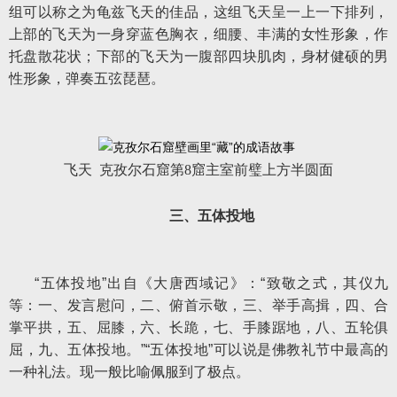
组可以称之为龟兹飞天的佳品，这组飞天呈一上一下排列，
上部的飞天为一身穿蓝色胸衣，细腰、丰满的女性形象，作
托盘散花状；下部的飞天为一腹部四块肌肉，身材健硕的男
性形象，弹奏五弦琵琶。
飞天 克孜尔石窟第8窟主室前璧上方半圆面
三、五体投地
“五体投地”出自《大唐西域记》：“致敬之式，其仪九
等：一、发言慰问，二、俯首示敬，三、举手高揖，四、合
掌平拱，五、屈膝，六、长跪，七、手膝踞地，八、五轮俱
屈，九、五体投地。”“五体投地”可以说是佛教礼节中最高的
一种礼法。现一般比喻佩服到了极点。