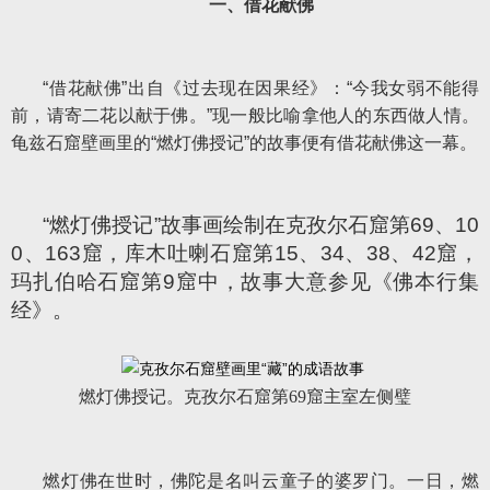
一、借花献佛
“借花献佛”出自《过去现在因果经》：“今我女弱不能得
前，请寄二花以献于佛。”现一般比喻拿他人的东西做人情。
龟兹石窟壁画里的“燃灯佛授记”的故事便有借花献佛这一幕。
“燃灯佛授记”故事画绘制在克孜尔石窟第69、10
0、163窟，库木吐喇石窟第15、34、38、42窟，
玛扎伯哈石窟第9窟中，故事大意参见《佛本行集
经》。
燃灯佛授记。克孜尔石窟第69窟主室左侧璧
燃灯佛在世时，佛陀是名叫云童子的婆罗门。一日，燃