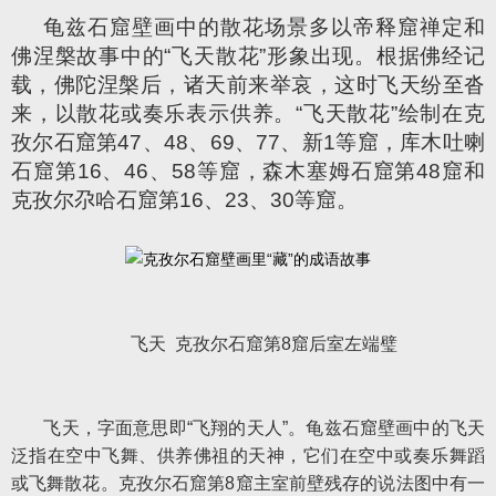
龟兹石窟壁画中的散花场景多以帝释窟禅定和
佛涅槃故事中的“飞天散花”形象出现。根据佛经记
载，佛陀涅槃后，诸天前来举哀，这时飞天纷至沓
来，以散花或奏乐表示供养。“飞天散花”绘制在克
孜尔石窟第47、48、69、77、新1等窟，库木吐喇
石窟第16、46、58等窟，森木塞姆石窟第48窟和
克孜尔尕哈石窟第16、23、30等窟。
飞天 克孜尔石窟第8窟后室左端璧
飞天，字面意思即“飞翔的天人”。龟兹石窟壁画中的飞天
泛指在空中飞舞、供养佛祖的天神，它们在空中或奏乐舞蹈
或飞舞散花。克孜尔石窟第8窟主室前壁残存的说法图中有一