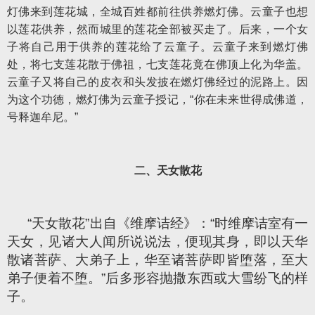
灯佛来到莲花城，全城百姓都前往供养燃灯佛。云童子也想
以莲花供养，然而城里的莲花全部被买走了。后来，一个女
子将自己用于供养的莲花给了云童子。云童子来到燃灯佛
处，将七支莲花散于佛祖，七支莲花竟在佛顶上化为华盖。
云童子又将自己的皮衣和头发披在燃灯佛经过的泥路上。因
为这个功德，燃灯佛为云童子授记，“你在未来世得成佛道，
号释迦牟尼。”
二、天女散花
“天女散花”出自《维摩诘经》：“时维摩诘室有一
天女，见诸大人闻所说说法，便现其身，即以天华
散诸菩萨、大弟子上，华至诸菩萨即皆堕落，至大
弟子便着不堕。”后多形容抛撒东西或大雪纷飞的样
子。