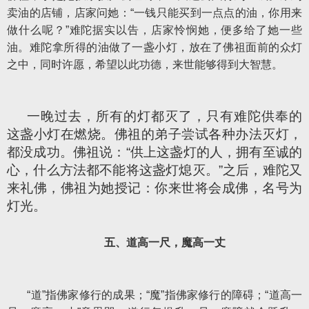
卖油的店铺，店家问她：“一钱只能买到一点点的油，你用来
做什么呢？”难陀据实以告，店家怜悯她，便多给了她一些
油。难陀拿所得的油做了一盏小灯，放在了佛祖面前的众灯
之中，同时许愿，希望以此功德，来世能够得到大智慧。
一晚过去，所有的灯都灭了，只有难陀供奉的
这盏小灯在燃烧。佛祖的弟子尝试各种办法灭灯，
都没成功。佛祖说：“供上这盏灯的人，拥有至诚的
心，什么方法都不能将这盏灯熄灭。”之后，难陀又
来礼佛，佛祖为她授记：你来世将会成佛，名号为
灯光。
五、道高一尺，魔高一丈
“道”指佛家修行的成果；“魔”指佛家修行的障碍；“道高一