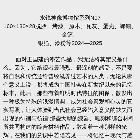
水镜神像博物馆系列
No7
160×130×28
脱胎、烤漆、原木、瓦灰、蛋壳、螺钿、
金箔、
银箔、漆粉等
2024—2025
面对王国建的漆艺作品，我无法将其定义是什
么。因为，它给观者最强烈、最深刻的感受，不是要
将自然和传统还给曾经滋养过艺术的人类，无论从哪
个意义上说，都将成为中国社会在新世纪以来的记忆
标本。此后，那些有着鲜明时代特征的图像，散发出
一种极为特殊的浪漫情调，成为社会景观和心灵的真
实写照，让人体验到当代社会已经陷入意义的缺失而
出现的徘徊与彷徨
;
那些大型的漆器、雕刻和综合材料
所共同构建的综合材料作品，散发着一种别样的光
辉，在我们的意识中若隐若见
——
将记忆中现代与感