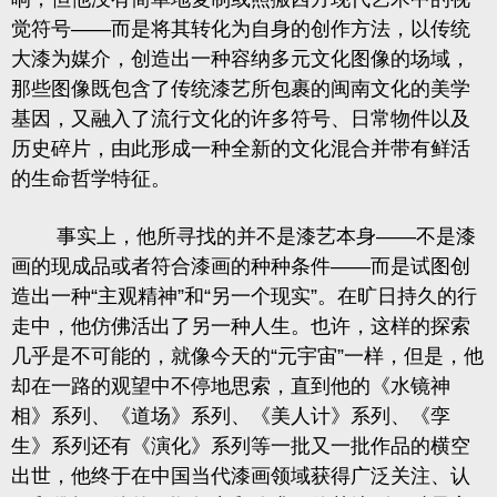
觉符号
——
而是将其转化为自身的创作方法，以传统
大漆为媒介，创造出一种容纳多元文化图像的场域，
那些图像既包含了传统漆艺所包裹的闽南文化的美学
基因，又融入了流行文化的许多符号、日常物件以及
历史碎片，由此形成一种全新的文化混合并带有鲜活
的生命哲学特征。
事实上，他所寻找的并不是漆艺本身
——
不是漆
画的现成品或者符合漆画的种种条件
——
而是试图创
造出一种
“
主观精神
”
和
“
另一个现实
”
。在旷日持久的行
走中，他仿佛活出了另一种人生。也许，这样的探索
几乎是不可能的，就像今天的
“
元宇宙
”
一样，但是，他
却在一路的观望中不停地思索，直到他的《
水镜神
相
》系列、《道场》系列、《美人计》系列、《孪
生》系列还有《演化》系列等一批又一批作品的横空
出世，他终于在中国当代漆画领域获得广泛关注、认