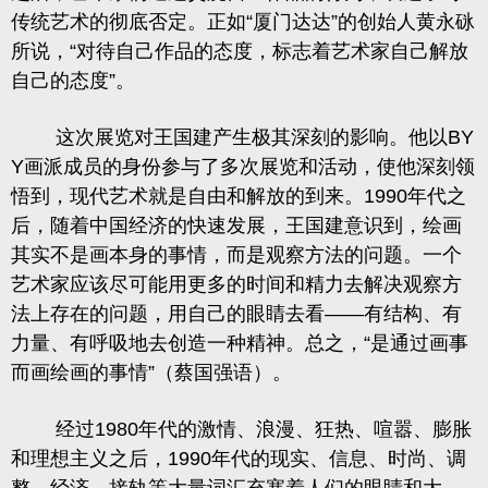
传统艺术的彻底否定。正如
“
厦门达达
”
的创始人黄永砯
所说，
“
对待自己作品的态度，标志着艺术家自己解放
自己的态度
”
。
这次展览对王国建产生极其深刻的影响。他以
BY
Y
画派成员的身份参与了多次展览和活动，使他深刻领
悟到，现代艺术就是自由和解放的到来。
1990
年代之
后，随着中国经济的快速发展，王国建意识到，绘画
其实不是画本身的事情，而是观察方法的问题。一个
艺术家应该尽可能用更多的时间和精力去解决观察方
法上存在的问题，用自己的眼睛去看
——
有结构、有
力量、有呼吸地去创造一种精神。总之，
“
是通过画事
而画绘画的事情
”
（蔡国强语）。
经过
1980
年代的激情、浪漫、狂热、喧嚣、膨胀
和理想主义之后，
1990
年代的现实、信息、时尚、调