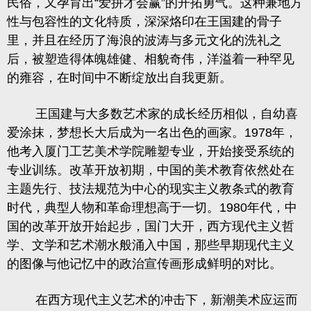
民俗，又孕育出
“
爱拼才会赢
”
的开拓勇气。这种兼地方
性与包容性的文化特质，深深烙印在王国建的骨子
里，并且在经历了海浪的波涛与多元文化的洗礼之
后，被塑造得体魄雄健、相貌奇伟，洋溢着一种罕见
的雍容，在时间中不断绽放出自我更新。
王国建与大多数艺术家的成长经历相似，自幼喜
爱涂抹，梦想长大后成为一名出色的画家。
1978
年，
他考入厦门工艺美术学院雕塑专业，开始接受系统的
专业训练。改革开放初期，中国的美术教育依然处在
主题先行、技法规范为中心的现实主义教条式的教育
时代，典型人物和革命理想高于一切。
1980
年代，中
国的改革开放开始起步，国门大开，西方现代主义哲
学、文学和艺术潮水般涌入中国，那些早期现代主义
的图像与他记忆中的政治宣传画形成鲜明的对比。
在西方现代主义艺术的冲击下，
新潮美术
应运而