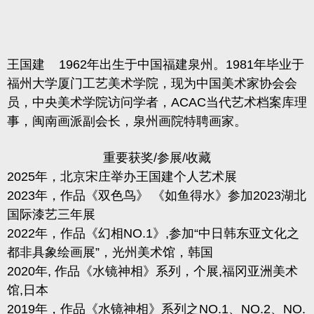
王国建
1962
年出生于中国福建泉州。
1981
年毕业于
福州大学厦门工艺美术学院，现为中国美术家协会会
员，中央美术学院访问学者，
ACAC
当代艺术档案库理
事，闽南画派副会长，泉州画院特聘画家
。
重要获奖
/
参展
/
收藏
2025
年，北京宋庄举办王国建个人艺术展
2023
年，作品《双色鸟》 《如鱼得水》参加
2023
湖北
国际漆艺三年展
2022
年，作品《幻相
NO.1
》
,
参加“中日韩东亚文化之
都非具象绘画展”，光州美术馆，韩国
2020
年
,
作品《水镜神相》系列，个展
,
福冈亚洲美术
馆
,
日本
2019
年，作品《水镜神相》系列之
NO.1
、
NO.2
、
NO.