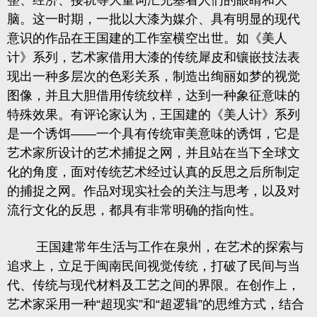
整、经济、接轨等大量词汇充塞着人们的眼睛和大
脑。这一时期，一批以大漆为媒介、具有明显的现代
意识的作品在王国建的工作室横空出世。如《美人
计》系列，艺术家借用大漆的传统犀皮和镶嵌技法表
现出一种多层次的色彩关系，制造出绚丽如梦的视觉
图像，并且大胆借用传统纹样，达到一种象征意味的
特殊效果。有评论家认为，王国建的《美人计》系列
是一个诱饵
——
一个具有传统审美意味的诱饵，它是
艺术家所设计的艺术捕捉之网，并且站在当下全球文
化的角度，面对传统艺术经过认真的反思之后所制定
的捕捉之网。作品对现实社会的关注与思考，以及对
流行文化的反思，都具有非常明确的指向性。
王国建常年生活与工作在泉州，在艺术的探索与
追求上，立足于闽南民间视觉传统，打破了民间与当
代、传统与现代材料及工艺之间的界限。在创作上，
艺术家采用一种
“
超现实
”
和
“
超逻辑
”
的思维方式，结合