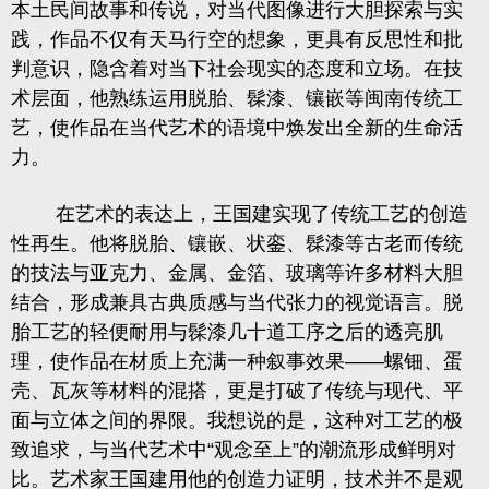
本土民间故事和传说，对当代图像进行大胆探索与实
践，作品不仅有天马行空的想象，更具有反思性和批
判意识，隐含着对当下社会现实的态度和立场。在技
术层面，他熟练运用脱胎、髹漆、镶嵌等闽南传统工
艺，使作品在当代艺术的语境中焕发出全新的生命活
力。
在艺术的表达上，王国建实现了传统工艺的创造
性再生。他将脱胎、镶嵌、状銮、髹漆等古老而传统
的技法与亚克力、金属、金箔、玻璃等许多材料大胆
结合，形成兼具古典质感与当代张力的视觉语言。脱
胎工艺的轻便耐用与髹漆几十道工序之后的透亮肌
理，使作品在材质上充满一种叙事效果
——
螺钿、蛋
壳、瓦灰等材料的混搭，更是打破了传统与现代、平
面与立体之间的界限。我想说的是，这种对工艺的极
致追求，与当代艺术中
“
观念至上
”
的潮流形成鲜明对
比。艺术家王国建用他的创造力证明，技术并不是观