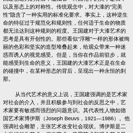
以及形态上的对称性。传统观念中，对大漆的
“
完美
性
”
隐含了一种实用的标准化要求。事实上，这种逆生
命的特征过于规范化和规则性，任何适于生命的物质
都无法达到这种规则的程度。王国建对于大漆艺术的
思考是具有开创性的。那些看似
“
浮雕
”
一样的形体被绚
丽的色彩和坚实的造型堆叠起来，给观众带来一种迷
惑而诱人的视觉感受。但是，当你在作品前驻步，就
能感受到生命的意义，王国建的大漆艺术正是在生命
的碰撞中，在某种形态的背后，呈现出一种永恒的刹
那。
从当代艺术的意义上说，王国建强调的是艺术家
对社会的介入，并且积极参与到社会的反思之中，艺
术家要有敏感而强烈的问题意识。其代表性人物如德
国艺术家博伊斯（
Joseph Beuvs
，
1921—1986
）。他
强调社会雕塑，主张艺术改变社会现状。博伊斯是二