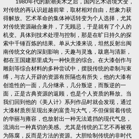
1980
年代的新潮美术之后，国内艺术语境大变，
对传统的再认识超越前辈，取材相对自由，想象力获
得解放。艺术革命的集体神话转变为个人选择，尤其
对传统资源融合兼并，了无顾忌，于是就有了个人的
机变。具体到技术处理与控制，那是在旷日持久的探
索中千锤百炼的结果。单从大漆来说，坦然反射出闽
南传统文化的深刻影响，天趣与灵逸，跋扈与清新，
都在王国建那里成为一种快意的综合。在大漆创作与
雕刻等综合材料的多种尝试中，摆脱传统的牵制与束
缚，与古人开辟的资源有所隔也有所失，他的大漆有
创造性的一面，几分继承，几分叛逆，而叛逆的一
面，正是古典资源的返顾，也是个人资质的释放。当
我们回到他的《美人计》系列作品时就会发现，通过
大漆材质所呈现出来的富贵与大气，不但保留着传统
的华丽与雍容，也放射出一种无法遮挡的现代气息，
流淌出一种真切的美感。尤其是传统的工艺不再被视
为陈腐，反而是方法的资源。大胆绘制传统的非时代