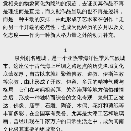
觉相关的物象简化为隐约的痕迹，去证实其作品不再
是理想而是直觉，而支配作品呈现的也不再是逻辑，
而是一种主动的安排，由此形成了艺术家在创作上走
向另一个开端的必然性，也成为他经历的岁月以及文
化态度
——
作为一种新人格力量之外的动力补充。
1
泉州别名鲤城，是一个亚热带海洋性季风气候城
市。这座位于古代海上丝绸之路起点的历史名城文化
底蕴深厚，自古以来就汇聚着佛教、道教、伊斯兰教
等宗教，由此形成了开放、包容、多元的精神气质与
格局。它们在与妈祖崇拜、关帝崇拜等地方信俗碰撞
之后，形成一种独特而综合的文化奇观。泉州工艺发
达，佛像、庙宇、石雕、陶瓷、木偶、花灯和剪纸等
丰富多彩，在全国享有美誉。尤其是大漆工艺和玻璃
画，曾经出现在千家万户的日常生活之中，成为闽南
文化极其重要的组成部分。