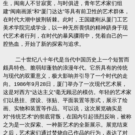
生，闽南人不甘寂寞，与时俱进，青年艺术家们组
建
“
闽南画派
”
和
“
厦门达达
”
等具有前卫性的艺术群体，
在时代大潮中披荆斩棘。此时，王国建刚从厦门工艺
美术学院完成学业，以一种无所畏惧的精神跻身于现
代艺术者行列，在时代的暴风骤雨中，凭着自己的一
腔热血，开始了新的探索与追求。
二十世纪八十年代是当代中国历史上一个短暂而
颇具特色、脆弱却蓬勃的浪漫年代。它所具有的传统
与现代的双重意义，极大影响并引导了一个时代的走
向。
1986
年
9
月
28
日，厦门举办了一次现代艺术展，
这是对西方
“
达达主义
”
毫无顾忌的模仿。年轻的艺术家
们以悬挂、摆设、张贴、平面装置等形式，展示了绘
画、实物和装置等作品。可以说，这次展览确实是
对
“
传统艺术
”
的彻底背叛，在国内引起强烈反响，被称
之为是一次探索、一种新艺术的全新展示。展览结束
之后，艺术家们通过焚烧自己作品的行为，表达了对