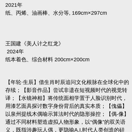
2021年
纸、丙烯、油画棒、水分等, 169cm×297cm
王国建《美人计之红龙》
2024年
纸本着色、综合材料 200cm×200cm
【年轮·生辰】借生肖时辰追问文化根脉在全球化中的
存续；【
影音作品
】尝试非遗在短视频时代的视觉转
译；【水镜神相】将传统面相学置于人脸识别时代，
用漆艺面具探讨数字身份背后的真实本质；【傀儡】
以泉州提线木偶喻示算法时代的隐形操控；【偶
-像】
通过不同材料塑造虚拟人物形象，以“偶像”的双关语
义，既指涉趣玩人偶，更隐喻A.I.时代人类创造的
硅