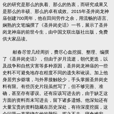
化的研究是那么的执着、那么的热衷，而研究成果又
是那么的丰硕、那么的卓有成效。2015年圣井岗龙神
庙创建700周年，他在田间劳作之余，用流畅的语言、
娴熟的文笔编撰了《圣井岗史话》一书，展示了圣井
岗龙神庙的前世今生，由中国文联出版社出版，免费
供大家品读。
献春尽管几经周折，费尽心血挖掘、整理、编撰
了《圣井岗史话》，但由于岁月流逝，朝代更迭，以
及战争和自然灾害等多种原因，圣井岗龙神庙的一些
史料不可避免地存在程度不同的遗失和讹误。加上他
身居穷乡僻壤，与外界接触较少，手头掌握圣井岗史
料有限。有些历史片段虽然写了，但不够完善、准
确，甚至存有谬误。还有应该写进去的，由于缺乏这
方面的资料而未写进去，留下诸多遗憾。他深知还有
大量宝贵的资料隐藏在历史深处，有待深度挖掘，这