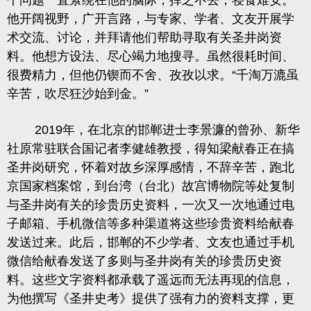
个问题一直萦绕在他的脑际，挥之不去，寝食难安。
他开阔视野，广开言路，与专家、学者、文友开展学
术交流、讨论，并拜请他们帮助寻取有关圣井岗资
料。他想方设法、尽心竭力地搜寻。虽然很耗时间、
很费精力，但他仍锲而不舍、孜孜以求。
“千淘万漉虽
辛苦，吹尽狂沙始到金。”
2019年，在北京的邯郸进士李景濂的曾孙、新华
社原常驻联合国记者李健雄教授，得知梁献春正在搞
圣井岗研究，怀着对故乡深厚感情，不辞辛苦，跑北
京国家档案馆，到台湾（台北）故宫博物院等处复制
与圣井岗有关的珍贵历史资料，一次又一次地通过电
子邮箱、手机微信等多种渠道将这些珍贵资料给献春
发送过来。此后，邯郸的不少学者、文友也通过手机
微信给献春发送了多则与圣井岗有关的珍贵历史资
料。这些文字资料都承载了遥远而无法再现的信息，
为他撰写《圣
井史考》提供了强有力的资料支撑，更