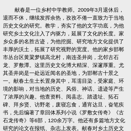
献春是一位乡村中学教师。
2009年3月退休后，
退而不休，继续发挥余热，孜孜不倦一直致力于当地
历史文化的研究。教学，夯实了他的文字功底，为他
研究乡土文化注入了内驱力，延展了文化的长度。家
乡众多的名胜古迹，为他挖掘、研究地方文化提供了
丰厚的沃土，拓展了研究视野的宽度。他的家乡邯郸
市丛台区黄粱梦镇高北村，南连圣井岗，北邻古石
龙、罗敷潭。这里历史文化博大精深、深邃厚重。尤
其圣井岗是一处远近闻名的圣地，为邯郸古十景之
一。献春土生土长置身其中，耳濡目染，受家庭、环
境的影响，对当地的历史、风俗、神话、遗迹等产生
了浓厚的兴趣。他查资料、阅县志、踏遗址、拓石
碑、拜乡贤、访野老，废寝忘食，通宵达旦，奋笔疾
书，先后编著了章回体系列小说《罗敷女传奇》《古
石龙传奇》等6部，120余万字。他还有多篇地方文化
研究的论文在报纸、杂志上发表。献春对乡土历史文