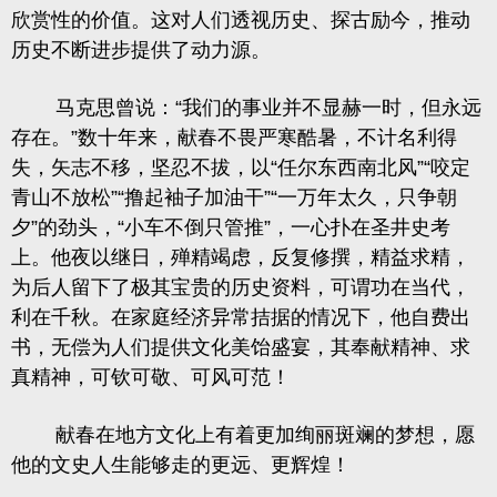
欣赏性的价值。这对人们透视历史、探古励今，推动
历史不断进步提供了动力源。
马克思曾说：
“我们的事业并不显赫一时，但永远
存在。”数十
年来，献春不畏严寒酷暑，不计名利得
失，矢志不移，坚忍不拔，以
“任
尔东西南北风
”“咬定
青山不放松”“撸起袖子加油干”“一万
年太久，只争朝
夕
”的劲头，“小车不倒只管推”，一心扑在圣井史考
上。
他夜以继日，殚精竭虑，反复修撰，精益求精，
为后人留下了极其宝贵的历史资料，可谓功在当代，
利在千秋。在家庭经济异常拮据的情况下，他自费出
书，无偿为人们提供文化美饴盛宴，其奉献精神、求
真精神，可钦可敬、可风可范！
献春在地方文化上有着更加绚丽斑斓的梦想，愿
他的文史人生能够走的更远、更辉煌！