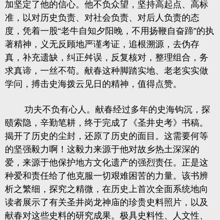
加坚定了他的信心。他不负众望，坚持高起点、高标
准，以对历史负责、对社会负责、对后人负责的态
度，凭着一股
“老牛自知夕阳晚，不用扬鞭自奋蹄”的执
著精神，义无反顾地严谨考证，追根溯源，去伪存
真，补充遗缺，纠正
舛误，反复核对，整理组合，务
求真谛，一丝不苟。献春这种脚踏实地、老老实实做
学问，搏击史海拨云见日的精神，值得点赞。
功夫不负有心人。献春经过多年的史海钩沉，探
赜索隐，辛勤笔耕，终于完成了《圣井史考》书稿。
揭开了历史的尘封，还原了历史的面目。这需要何等
的坚强毅力啊！这毅力来源于他对故乡热土深深的
爱，来源于他保护地方文化遗产的强烈责任。正是这
种爱和责任给了他克服一切艰难困苦的力量。该书辨
析之繁细，探究之精微，在历史上首次全面系统地向
读者展示了有关圣井岗龙神庙的珍贵史料照片，以及
献春对这些史料的研究成果。极具史料性、人文性、