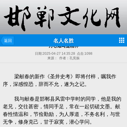
名人名胜
返回
丹心难写是精神
日期:
2025-04-27 14:35:28
点击:
1098
来源： 作者：孔宪振
梁献春的新作《圣井史考》即将付梓，嘱我作
序，深感惶恐，辞而不允，遂为之记。
我与献春是邯郸县风雷中学时的同学，他是我的
老兄，交往甚密，情同手足，常在一起切磋文墨。献
春性情温和，节俭勤励，为人厚道，不务名利，与世
无争，修身克己，甘于寂寞，潜心学问。