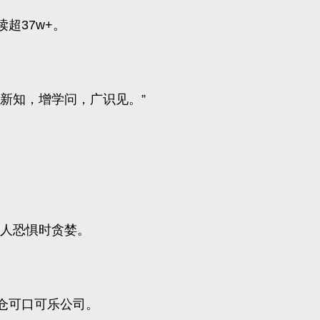
超37w+。
新知，增学问，广识见。”
。
别人恐惧时贪婪。
仓可口可乐公司。