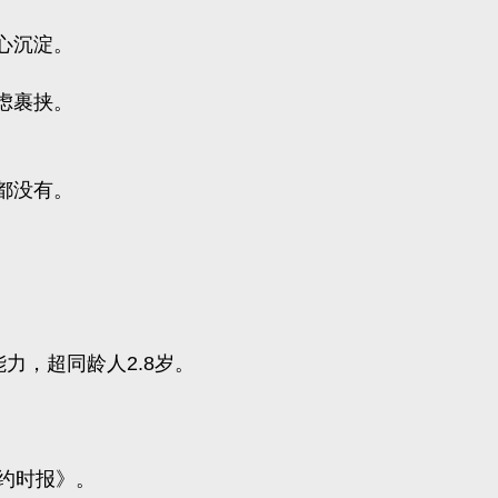
心沉淀。
虑裹挟。
都没有。
力，超同龄人2.8岁。
。
约时报》。