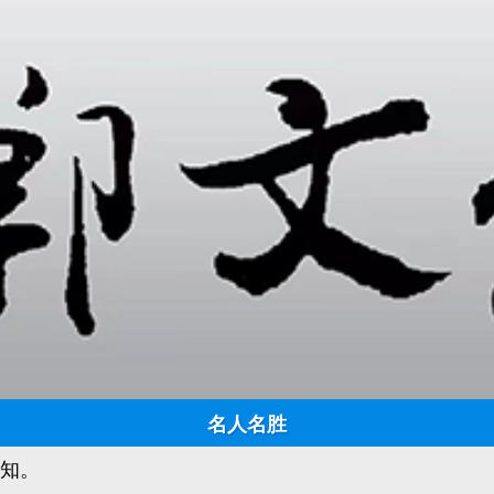
查理·芒格：这一生，把自己变得值钱
日期:
2025-03-27 15:41:45
点击:
1086
来源：陈子页 作者：邯郸文化网
是他用一生证明：真正的值钱，是让自己变得值钱。
。
名人名胜
认知。