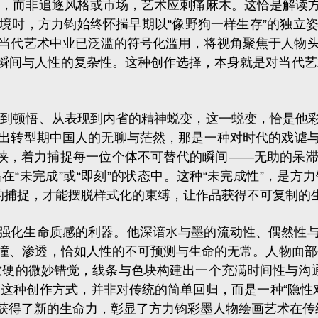
而非追逐风格或市场，艺术应刺痛麻木。这恰是解读方
境时，方力钧始终怀揣早期以“像野狗一样生存”的独立
当代艺术中业已泛滥的符号化滥用，将视角聚焦于人物
间与人性的复杂性。这种创作选择，本身就是对当代艺术
顿悟、从表现到内省的精神蜕变，这一蜕变，恰是他彩
出转型期中国人的无聊与茫然，那是一种对时代的戏谑
裹挟，着力捕捉每一位个体不可替代的瞬间——无助的呆
“未完成”或“即刻”的状态中。这种“未完成性”，是
”的捕捉，才能摆脱样式化的束缚，让作品获得不可复制的
化生命质感的利器。他深谙水与墨的流动性、偶然性与
撞、渗透，恰如人性的不可预测与生命的无常。人物面部
软硬的微妙错觉，线条与色块构建出一个充满时间性与沟通
。这种创作方式，并非对传统的简单回归，而是一种“隐性对
获得了新的生命力，彰显了方力钧彩墨人物绘画艺术在传