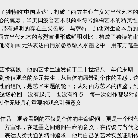
独特的“中国表达”，打破了西方中心主义对当代艺术的
的焦虑，当美国波普艺术以商业符号解构艺术的精英性，
带有鲜明的存在主义色彩，与萨特、加缪对生命本质的
与西方当代艺术的激烈宣泄形成鲜明对比，构成了独特的
他将油画无法表达的情景悉数融入水墨之中，用东方笔
艺术实践。他的艺术生涯发轫于二十世纪八十年代末期，
到价值观念的多元共生，从集体的愿景到个体的困惑，
性的追问，是艺术主题的轮回；从对西方艺术的借鉴，
这场轮回，没有起点，也没有终点，每一次创作都是对前
创作无疑具有重要的观念引领意义。
品，观者看到的不仅是个体的生命瞬间，更是一个时代
一方宣纸，在笔墨之间追问生命的意义，在传统与当代
，表达人类共通的精神追求，他用自己的艺术实践证明