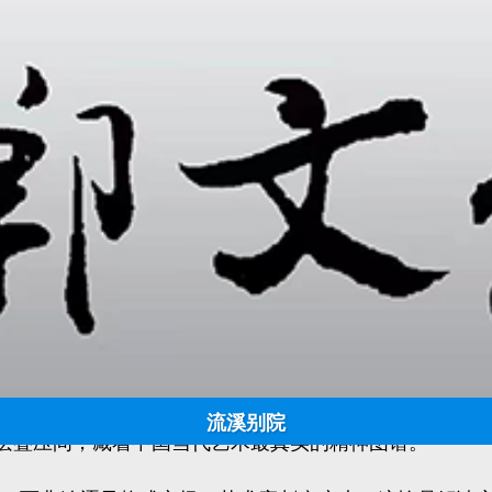
方力钧：生命的流转
日期:
2026-04-09 14:33:10
点击:
864
来源：美术家官方网站 作者：邯郸文化网
场的挣扎与生长史，更是一代艺术家以个体生命体验回
频共振——从八十年代末期步入艺坛，九十年初期便以“
媒介，在传统与当代、本土与国际、个体与时代的交织
流溪别院
层叠压间，藏着中国当代艺术最真实的精神图谱。