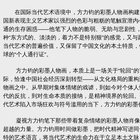
在国际当代艺术语境中，方力钧的彩墨人物画构建了
国新表现主义艺术家以强烈的色彩与粗粝的笔触宣泄内心
通的生存困惑——他笔下人物的脆弱、无助与悲剧性，
种“东方式的、淡淡的，着力不是特别狠”的感觉，又
当代艺术的普遍价值，又保留了中国文化的本土特质，
球的“个人通行证”。
方力钧的彩墨人物画，本质上是一场关于“轮回”的
际，恰逢中国社会经历深刻转型——从文化格局的重构
物画之中。从早期对集体情绪的戏谑，到如今对个体人
代的反抗，到对生命本质的接纳，是精神境界的轮回。
代艺术陷入市场狂欢与符号滥用的当下，方力钧的彩墨
凝视方力钧笔下那些带着复杂情绪的彩墨人物肖像作
超越的力量。方力钧用时间做彩墨，把时代精神写进同
特的艺术语言，将当代艺术的生命力在于立足本土文脉