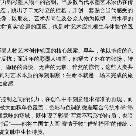
力钧彩墨人物画的密钥。当多数当代水墨艺术家仍在传
姿态，跳出了二元对立的桎梏，开创一套贴合当代感受的
头像，以朋友、艺术界同仁及公众人物为原型，用水墨的
“真实”命题的回应，也是对“艺术应扎根生存体验”的践
墨人物艺术创作轮回的核心线索。早年，他以艳俗的色
与反抗；而近年的彩墨人物画，他褪去了外在的张扬，转
滞、隐秘的喜悦、无声的无奈、猝然的惊愕，这些人类共
方力钧对艺术本质的深刻洞察：生命本就是一场未完成的旅
生命感。
控制之间的张力，在创作中不刻意追求精准的再现，而
被大面积单色覆盖，色彩与色调的微差暗合传统水墨“墨
意味的场域，既体现了彩墨“写意不写形”的特质，也暗
话”——他将中国文人画“寄情于物”“借笔抒怀”的传统，
统文脉中生长特质。