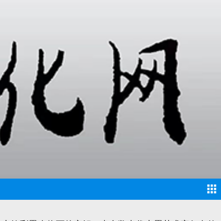
应时代变迁的精神史。方力钧作为这场浪潮中最具标志
光头泼皮”的形象解构宏大叙事，到近年来，方力钧在彩
中，探寻艺术的本质与人性的真相，恰如他用彩墨在宣纸