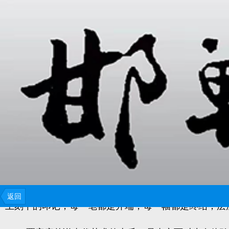
中国当代艺术的四十年，是一部从边缘野生到全球在
性的实践者之一，其艺术轨迹始终与中国社会的转型同
墨人物画领域完成了一场艺术生命的轮回：他以笔墨为
返回
上刻下的印记，每一笔都是开端，每一幅都是终结，层