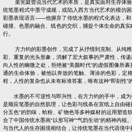
栗宪庭曾说当代艺术的本质，是真实面对生存体验，
统笔墨程式中墨守成规，或陷入西方当代艺术的模仿困
彩墨表现语言——他摒弃了传统水墨的程式化表达，和
碰撞、色墨的融合、线色的交织，捕捉个体生命的真实瞬
行。
方力钧的彩墨创作，完成了从抒情到克制、从纯稚到
彩、重复的光头形象，消解了宏大叙事的严肃性，传递
向人性的幽微之处，拒绝被“美颜时代”的虚假图像所
通的生命体验，被他以奔放的笔触、薄涂的色彩，定格在
程，人性的复杂也从未有标准答案，唯有这种“即刻性
水墨的不可逆性与即兴性，在方力钧的手中，成为强
是顺应笔墨的自然肌理，让色彩与线条在宣纸上自由碰
分五色”的韵味，蛤粉、矿物色等多种媒材的运用塑造
合了中国传统水墨画“以形写神”“气韵生动”的精神内核
与当代人的生存困境相结合，让传统笔墨在当代语境中