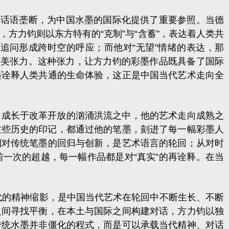
话语垄断，为中国水墨的国际化提供了重要参照。当德
方力钧则以东方特有的“克制”与“含蓄”，表达着人类共
追问形成跨时空的呼应；而他对“无望”情绪的表达，那
审美张力。这种张力，让方力钧的彩墨作品既具备了国际
墨诠释人类共通的生命体验，这正是中国当代艺术走向全
成长于改革开放的汹涌洪流之中，他的艺术走向成熟之
这些历史的印记，都通过他的笔墨，刻进了每一幅彩墨人
到对传统笔墨的回归与创新，是艺术语言的轮回；从对时
一次的超越，每一幅作品都是对“真实”的再诠释。在当
的精神缩影，是中国当代艺术在轮回中不断生长、不断
之间寻找平衡，在本土与国际之间构建对话，方力钧以独
传统水墨并非僵化的程式，而是可以承载当代精神、对话