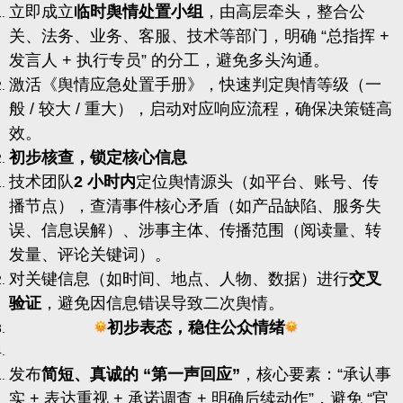
立即成立
临时舆情处置小组
，由高层牵头，整合公
关、法务、业务、客服、技术等部门，明确 “总指挥 +
发言人 + 执行专员” 的分工，避免多头沟通。
激活《舆情应急处置手册》，快速判定舆情等级（一
般 / 较大 / 重大），启动对应响应流程，确保决策链高
效。
初步核查，锁定核心信息
技术团队
2 小时内
定位舆情源头（如平台、账号、传
播节点），查清事件核心矛盾（如产品缺陷、服务失
误、信息误解）、涉事主体、传播范围（阅读量、转
发量、评论关键词）。
对关键信息（如时间、地点、人物、数据）进行
交叉
验证
，避免因信息错误导致二次舆情。
初步表态，稳住公众情绪
发布
简短、真诚的 “第一声回应”
，核心要素：“承认事
实 + 表达重视 + 承诺调查 + 明确后续动作”，避免 “官