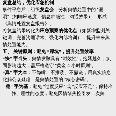
复盘总结，优化应急机制
事件平息后，组织
复盘会
，分析舆情处置中的 “漏
洞”（如响应速度、信息准确性、沟通效果），形成
《舆情处置复盘报告》。
将复盘结果转化为
应急预案的优化点
（如新增监测关
键词、完善沟通话术、强化内部培训），提升未来舆
情处置能力。
五、 关键原则：避免 “踩坑”，提升处置效率
“快” 字当头
：舆情发酵具有 “时效性”，拖延越久，负
面影响越大，需严格遵守 “黄金 4 小时原则”。
“真” 字为本
：不隐瞒、不推诿、不撒谎，用真实信息
化解公众疑虑，是舆情处置的 “核心密码”。
“稳” 字为基
：避免 “过度反应” 或 “反应不足”，保持冷
静、理性的态度，避免因情绪失控引发二次舆