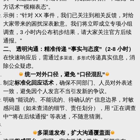
方话术”“模糊表态”。
示例：“针对 XX 事件，我们已关注到相关反馈，对给
大家带来的困扰深表歉意。我们将立即成立专项小组
调查，3 小时内公布初步结果，请大家关注官方后续
通报。”
二、 透明沟通：精准传递 “事实与态度”（2-8 小时）
在快速响应后，需通过
传递真实信息，消
多渠道、多形式
除公众疑虑。
统一对外口径，避免 “口径混乱”
制定
标准化回应话术
，确保不同部门、人员对外表述
一致，避免因个人发言不当引发新的争议。
明确 “能说的、不能说的、待确认的” 信息边界，对敏
感问题（如未查清的细节、责任划分），用 “正在调查
中”“将在后续通报” 等表述，不随意猜测。
多渠道发布，扩大沟通覆盖面