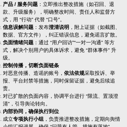
产品 / 服务问题
：立即推出整改措施（如召回、退
款、升级服务），明确整改时间、责任人和监督方
式，用 “行动” 代替 “口号”。
信息误解问题
：发布
澄清说明
，附上证据（如截图、
数据、官方文件），纠正错误信息，避免谣言扩散。
负面情绪问题
：通过 “用户回访”“一对一沟通” 等方
式，解决个别用户的具体诉求，避免 “群体事件” 升
级。
控制传播，切断负面链条
对恶意传播、造谣的账号，
依法依规
采取投诉、举
报、平台封禁等措施，同时保留证据，避免后续追
责。
对已扩散的负面内容，协调平台进行 “限流、置顶澄
清”，引导舆论转向。
内部协同，确保执行到位
成立
专项执行小组
，负责推进整改措施，定期向舆情
小组汇报进展，确保 “问题有人管、措施有落地”。