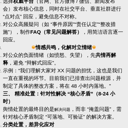
选择
权威平台
（官网、官方微博 / 微信、新闻发布
会）发布核心信息，同时在社交平台、垂直社群进行
“点对点” 回应，避免信息不对称。
对公众高频疑问（如 “事件原因”“责任认定”“整改措
施”），制作
FAQ（常见问题解答）
，用简洁语言逐一
回应。
情感共鸣，化解对立情绪
对公众的负面情绪（如愤怒、失望），先
共情再解
释
，避免 “辩解式回应”。
示例：“我们理解大家对 XX 问题的担忧，这也是我们
一直在重视的环节。目前我们已排查出问题根源，并
制定了具体的整改方案，将在 48 小时内落地。”
三、 精准处置：针对性解决 “核心矛盾”（8-24 小
时）
舆情处置的最终目的是
，而非 “掩盖问题”，需
解决问题
针对核心矛盾制定 “可落地、可验证” 的解决方案。
分类处置，差异化应对