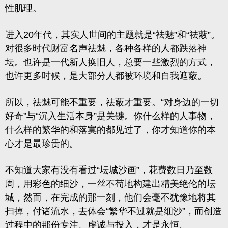
性肌理。
进入20年代，其实人世间的主题就是
“祛魅”
和
“祛蔽”
。
对很多时代财富名声
祛魅，各种各样的人都跌落神
坛。也许是一代新人换旧人，总要一些激烈的方式，
也许更多时候，是大部分人都被环境和自我遮蔽。
所以，祛魅可能不重要，祛蔽才重要。“对身边的一切
好奇”与“沉入生活本身”是关键。
你什么样的人事物，
什么样的繁华的和落寞的都见过了，你才知道你的本
心才是最珍贵的。
不知道大家有没有看过“
坛城沙画
”，花费数日乃至数
周，用彩色的细沙，一丝不苟地构建出精美绝伦的坛
城，然而，在完成的那一刻，他们会毫不犹豫地将其
扫掉，付诸流水，去体会
“繁华不过就是细沙”，而创造
过程中的那份
专注、虔诚与投入，才是永恒。