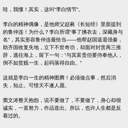
哇，我懂！其实，这叫
“李白情节”
。
李白的精神偶像，是他师父赵蕤《长短经》里面提到
的鲁仲连！为什么？李白所谓“事了拂衣去，深藏身与
名”，其实形容
鲁仲连最恰当
——他帮赵国逼退强秦，
助齐国收复失地，立下不世奇功，却面对封赏再三推
辞，逃往海上，留下一句：“与其富贵但要侍奉他人，
倒不如贫贱一生，起码落得自由。”
这就是李白一生的精神图腾！
必须做点事，然后消
失，知止。可惜天不遂人愿。
窦文涛整天抱怨，说不要做了，不要做了，身心却很
诚实，一直努力，作品迭出。所以，也许人生都是反
着过的。