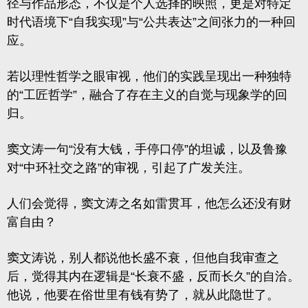
径与作品形态，不仅是个人选择的映照，更是对特定
时代语境下“自我实现”与“公共表达”之间张力的一种回
应。
若以理性哲学之眼审视，他们的实践呈现出一种独特
的
“工匠哲学”
，融合了存在主义的自觉与现象学的回
归。
窦文涛一句“没有大钱，手停口停”的坦诚，以及鲁豫
对“中环社交之路”的审视，引起了广发关注。
人们会觉得，窦文涛之名如雷贯耳，他怎么还没有财
富自由？
窦文涛说，别人都说他长盛不衰，但他自我审查之
后，觉得其内在逻辑是
“长衰不盛，反而长久”
的自洽。
他说，他要在俗世里有钱有势了，就从此隐世了。