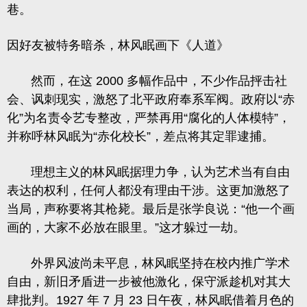
巷。
因好友被特务暗杀，林风眠画下《人道》
然而，在这 2000 多幅作品中，不少作品抨击社
会、讽刺现实，激怒了北平政府奉系军阀。政府以“赤
化”为名责令艺专整改，严禁再用“腐化的人体模特”，
并称呼林风眠为“赤化校长”，差点将其定罪逮捕。
理想主义的林风眠据理力争，认为艺术当有自由
表达的权利，任何人都没有理由干涉。这更加激怒了
当局，声称要将其枪毙。最后是张学良说：“他一个画
画的，大家不必放在眼里。”这才躲过一劫。
外界风波尚未平息，林风眠坚持在校内推广学术
自由，新旧矛盾进一步被他激化，保守派趁机对其大
肆批判。1927 年 7 月 23 日午夜，林风眠借着月色的