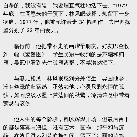
自杀的，我没有错，我要理直气壮地活下去。”1972
年底，在周恩来的干预下，林风眠获释，却留下一身
病痛。1977 年，他被允许带走 34 幅画作，去巴西探
望分别了 22 年的妻儿。
临行前，他把带不走的画赠予朋友。好友巴金收
到一幅《鹭鸶图》，学生吴冠中收到的是芦塘和归
雁，吴冠中看到先生孤雁离群，不禁潸然泪下。
与妻儿相见，林风眠感到分外陌生，异国他乡，
没有丝毫的归宿感，孑然如他，心灵只剩永恒的孤
独，如同淡淡水墨上芦荡间的秋鹜，冷清诗意中带着
萧瑟与哀伤。
他人生的每个阶段，都以辉煌开场，但最后留下
的都是落寞与凄惶。唯有艺术、画作，那平和与沉
静，在岁月跌宕和苦痛挣扎间，留下了壮丽的诗篇。