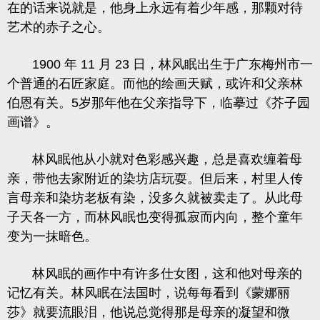
在的话来说就是，他身上永远有着少年感，那颗对待
艺术的赤子之心。
1900 年 11 月 23 日，林风眠出生于广东梅州市一
个普通的石匠家庭。而他的绘画天赋，或许和父亲林
伯恩有关。5岁那年他在父亲指导下，临摹过《芥子园
画谱》。
林风眠他从小就对色彩感兴趣，总是喜欢缠着母
亲，带他去家附近的染坊店玩耍。但后来，村里人传
言母亲和染坊老板有染，没多久就被卖走了。从此母
子天各一方，而林风眠也变得孤寂而内向，整个童年
变为一抹暗色。
林风眠的画作中有许多仕女图，这和他对母亲的
记忆有关。林风眠在法国时，说每每看到《蒙娜丽
莎》就要流眼泪，他说总觉得那是母亲的凝望和微