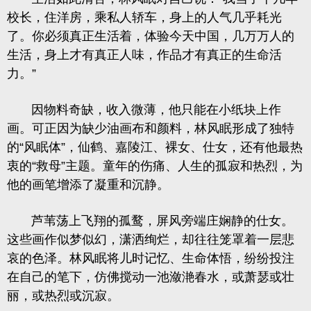
校长，住洋房，乘私人轿车，身上的人气几乎耗光
了。你必须真正生活着，体验今天中国，几万万人的
生活，身上才有真正人味，作品才有真正的生命活
力。”
因物料奇缺，收入微薄，他只能在小纸块上作
画。可正因为缺少油画布和颜料，林风眠形成了独特
的“风眠体”，仙鹤、嘉陵江、裸女、仕女，还有他最热
衷的“救母”主题。童年的伤痛、人生的孤寂和热烈，为
他的画笔增添了凝重和沉静。
芦苇荡上飞翔的孤鹜，屏风旁端庄娴静的仕女。
这些画作似梦似幻，潇洒绚烂，却往往笼罩着一层悲
哀的色泽。林风眠将儿时记忆、生命体悟，纷纷投注
在自己的笔下，仿佛搅动一池潋滟春水，或萧瑟或壮
丽，或热烈或沉寂。