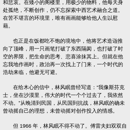
和悲哀。在矮小的阁楼里，用极少的物料，他每天身
处孤绝，不断创作，仍不忘探索中西艺术融合之道。
在苦不堪言的环境里，唯有画画能够给他人生以慰
藉。
也正是在饭都吃不饱的境地中，他将艺术造诣推
向了顶峰，用一只画笔打破了东西隔阂，也打破了时
空的界限，把生命的思考、悲喜涂抹其上。但就在他
忘我地作画时，政治再一次找上了门来，一个时代的
浩劫来临，他避无可避。
在给木心的信中，林风眠曾经写道：“我像斯芬克
士，坐在沙漠里，伟大的时代一个个过去了，我依然
不动。”从晚清到民国，从民国到抗战，林风眠的确未
曾动摇自己的理想，未曾动摇对创作投入的情感。
但 1966 年，林风眠不得不动了。傅雷夫妇双双自