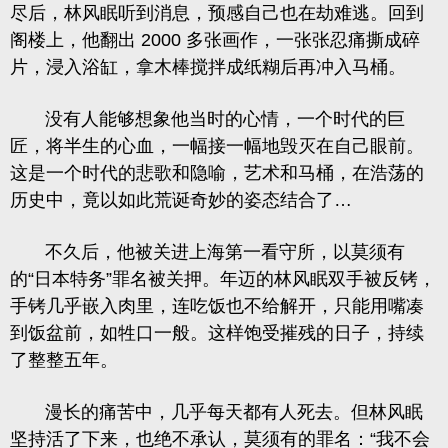
尽后，林风眠听到消息，预感自己也在劫难逃。回到
阁楼上，他翻出 2000 多张画作，一张张忍痛撕成碎
片，浸入浴缸，拿木棒搅拌成纸糊后再冲入马桶。
没有人能够想象他当时的心情，一个时代的巨
匠，将半生的心血，一幅接一幅地毁灭在自己眼前。
这是一个时代的悲歌和隐喻，艺术和马桶，在浩荡的
历史中，竟以如此荒诞奇妙的姿态结合了…
不久后，他被关进上海第一看守所，以莫须有
的“日本特务”罪名被关押。年迈的林风眠双手被反铐，
手铐几乎嵌入肉里，连吃饭也不给解开，只能用嘴凑
到饭盆前，如牲口一般。这样饱受摧残的日子，持续
了整整五年。
漫长的痛苦中，几乎每天都有人死去。但林风眠
坚持活了下来，也绝不承认，莫须有的罪名：“我不会