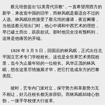
蔡元培曾提出“以美育代宗教”，一直希望用西方的
新学，来改造中国的旧学，而林风眠是最适合不过的
人选。林风眠欣然接受了蔡元培的邀请，夜近阑珊，
当他送蔡元培出门时，他心中调和中西艺术的理想，
早已破土而出，跃跃欲试。那时他完全没有预料到，
这将是他痛苦的开端。
1926 年 3 月 5 日，回国后的林风眠，正式出任北
平国立艺术专门学校校长。这也是全世界艺术类院校
里，迄今为止最年轻的一位校长。风华正茂的林风
眠，想在这里尽情施展才华，把它打造成东方的巴黎
美院。
彼时，艺专内门派对立，保守势力和革新势力互
不相让，好几任校长都无奈辞职。而林风眠却雄心勃
勃，一接手学校便大行改革。