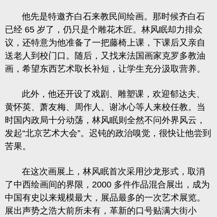
他先是特邀齐白石来教民间绘画。那时候齐白石
已经 65 岁了，仍只是个雕花木匠。林风眠却力排众
议，还特意为他准备了一把藤椅上课，下课后又亲自
送老人到校门口。随后，又找来法国画家克罗多教油
画，希望东西艺术取长补短，让学生充分汲取营养。
此外，他还开设了戏剧、雕塑课，欢迎郁达夫、
黄怀英、萧友梅、周作人、谢冰心等人来校任教。当
时国内政局十分动荡，林风眠则全然不问外界风云，
发起“北京艺术大会”。迟钝的政治嗅觉，很快让他尝到
苦果。
在这次画展上，林风眠首次采用沙龙形式，取消
了中西绘画间的界限，2000 多件作品混合展出，成为
中国有史以来规模最大，展品最多的一次艺术展览。
展出声势之浩大前所未有，革新的口号贴满大街小