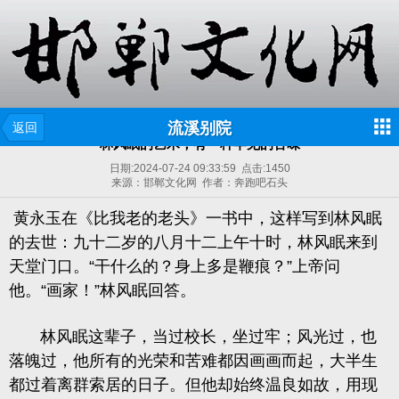
流溪别院
返回
林风眠的艺术，有一种罕见的苦味
日期:
2024-07-24 09:33:59
点击:
1450
来源：邯郸文化网 作者：奔跑吧石头
黄永玉在《比我老的老头》一书中，这样写到林风眠
的去世：九十二岁的八月十二上午十时，林风眠来到
天堂门口。“干什么的？身上多是鞭痕？”上帝问
他。“画家！”林风眠回答。
林风眠这辈子，当过校长，坐过牢；风光过，也
落魄过，他所有的光荣和苦难都因画画而起，大半生
都过着离群索居的日子。但他却始终温良如故，用现