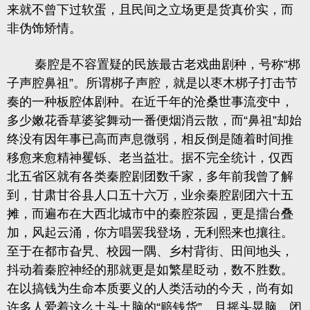
来就不曾下过软蛋，且民间之立场更是货真价实，而
非伪饰矫情。
秦腔是不容置疑的民族最古老戏曲剧种，号称“梆
子声腔鼻祖”。所谓梆子声腔，就是以枣木梆子打击节
奏的一种板腔体剧种。在近千年的沧桑世事流变中，
多少嫩花香草婆娑舞动一番便烟消云散，而“鼻祖”却始
终没有因年事已高而声息微弱，相反倒是随着时间推
移愈来愈精神矍铄、老当益壮。据不完全统计，仅西
北五省区就有各类秦腔剧团数千家，多年前我曾了解
到，甘肃甘谷县人口五十六万，业余秦腔剧团六十五
摊，而遍布在大西北城市中的秦腔茶园，更是擂台叠
加，风起云涌，你方唱罢我登场，无利熙来也攘往。
至于在都市旮旯、校园一隅、乡村背街、田间地头，
抖动着秦腔神经的那就更是如繁星眨动，数不胜数。
在以搞钱为生命本质要义的人类活动的今天，尚有如
许多人爱着这么土头土脑的“赔钱货”，且摇头晃脑，闭