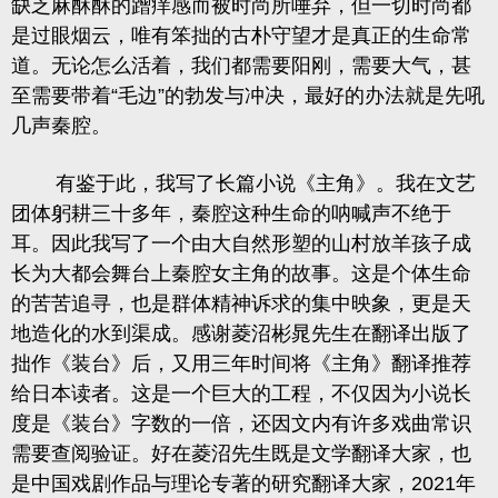
缺乏麻酥酥的蹭痒感而被时尚所唾弃，但
一切时尚都
是过眼烟云，唯有笨拙的古朴守望才是真正的生命常
道
。无论怎么活着，我们都需要阳刚，需要大气，甚
至需要带着“毛边”的勃发与冲决，最好的办法就是先吼
几声秦腔。
有鉴于此，我写了长篇小说《主角》。我在文艺
团体躬耕三十多年，秦腔这种生命的呐喊声不绝于
耳。因此我写了一个由大自然形塑的山村放羊孩子成
长为大都会舞台上秦腔女主角的故事。这是个体生命
的苦苦追寻，也是群体精神诉求的集中映象，更是天
地造化的水到渠成。感谢菱沼彬晁先生在翻译出版了
拙作《装台》后，又用三年时间将《主角》翻译推荐
给日本读者。这是一个巨大的工程，不仅因为小说长
度是《装台》字数的一倍，还因文内有许多戏曲常识
需要查阅验证。好在菱沼先生既是文学翻译大家，也
是中国戏剧作品与理论专著的研究翻译大家，2021年