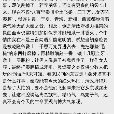
事，即使割掉了一茬茬脑袋，还会有更多的脑袋长出
来。现在不仅“八百里秦川尘土飞扬，三千万儿女齐吼
秦腔”，就连甘肃、宁夏、青海、新疆、西藏都弥漫着
豪气冲天的大秦之音。相反，倒是清政府极力推崇的
昆曲至今仍需特别加以保护才能维系一脉香火，个中
情由实在不是三言两语所能道明的。试想当初秦腔要
是被乾隆爷爱上，千恩万宠弄进宫去，先把那些“毛
糙”的东西打磨掉，再精雕细刻一番，镶上几颗金牙，
敷上一层脂粉，让男人像鼻子被鬼捏住了一样作女人
腔，最终把秦腔搞成牙雕、鼻烟壶之类仅供少数人把
玩的“珍品”也未可知。看来民间的东西走向象牙塔真不
是什么好事，秦腔能有今天的红火热闹，清政府绝对
是帮了大忙的，要不是他们飞起脚来把它从京城踢出
去，让这种腔调远离贵族气、精巧气、鸟笼子气，还
真不会有今天的生命景观与博大气象呢。