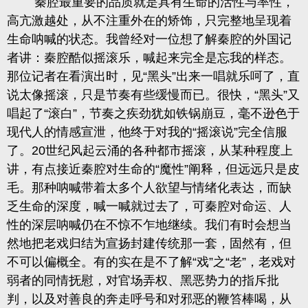
秦腔最重要的品质就是具有生命的活性与率性，
高亢激越处，从不注重外在的矫饰，只完整地呈现着
生命呐喊的状态
。我曾经对一位想了解秦腔的外国记
者讲：秦腔酷似摇滚乐，喊起来完全是忘我的样态。
那位记者在看演出时，见“黑头”出来一唱就乐呵了，直
说太像摇滚，只是节奏有些缓慢而已。很快，“黑头”又
唱起了“滚白”，节奏之疾劲犹如铁锅崩豆，毫不逊色于
现代人的情感宣泄，他终于对我的“摇滚说”完全信服
了。20世纪风起云涌的各种都市摇滚，从某种程度上
讲，有点接近秦腔对生命的“魔性”阐释，但远远只是皮
毛。那种呐喊带着太多个人欲望与情绪化表达，而缺
乏生命的深度，喊一喊就过去了，可秦腔对命运、人
性的深层呐喊仍在不惊不乍地继续。我们有时会想当
然地把老戏归结为宣扬封建传统那一套，固然有，但
不可以偏概全。
有的实在是不了解“戏”之“老”，老戏对
弱者的同情抚慰，对官场弄权、黑恶势力的指斥批
判，以及对善良的奔走呼号和对邪恶的鞭笞棒喝，从