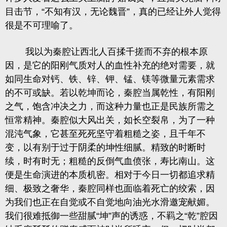
目击节，“不知有汉，无论魏晋”，真的已经让外人觉得
很是不可理喻了。
我以为秦腔让西北人百揉千搓而不弃的根本原
因，是它的阳刚气质对人的血性补充的绝对需要，就
如同生命对钙、铁、锌、钾、锰、镁等微量元素需求
的不可或缺。若以乾坤而论，秦腔当属乾性，有阳刚
之气，饱含冲决之力，而这种力量也正是民族所需之
恒常精神。秦腔似大风出关，如长空裂帛，为了一种
混沌气象，它甚至死死坚守着粗糙之姿，且千年不
变，以有别于过于阴柔的坤性细腻。精致的时断时
续，时有时无；粗糙的反倒气血偾张，寿比南山。这
便是生命演进的本质机密。相对于今日一切都追求精
细、极致之奢华，秦腔同样也面临着死亡的绞索，因
为我们也正在自觉或不自觉地向油光水滑邀宠献媚。
我们很难抵御一些甜腻“坤”声的诱惑，不羁之“乾”腔因