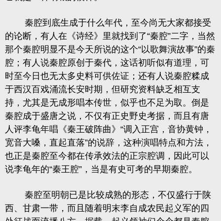
秦腔到底生成于什么年代，至今尚无大家都接受
的论断，有人在
《诗经》
里就找到了“秦腔”二字，当然
那个秦腔明显不是今天所说的这个“以歌舞演故事”的秦
腔；有人说秦腔原创于秦代，这话初听似有道理，可
时至今日也无太多史料可供佐证；还有人说秦腔糅成
于西汉百戏涌流长安时期，但研究资料缺乏相互支
持，尤其是无成形唱本传世，似乎也不足为取。倒是
秦腔成于盛唐之说，不仅有正史野史考据，而且有唐
人评
李龟年
唱《秦王破阵曲》“调入正宫，音协黄钟，
宽音大嗓，直起直落”的说辞，这种演唱特点和方法，
也正是秦腔至今都在传承效法的正宗腔调，因此可以
说李龟年的“秦王腔”，当是有史可考的早期秦腔。
秦腔至明朝已是比较成熟的形态，不仅盛行于陕
西、甘肃一带，而且随着明末李自成农民起义军的四