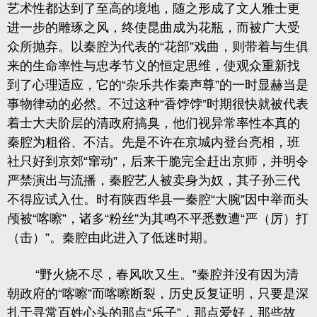
艺术性都达到了至高的境地，随之形成了文人雅士更
进一步的雕琢之风，终使昆曲成为花瓶，而被广大受
众所抛弃。以秦腔为代表的“花部”戏曲，则带着与生俱
来的生命率性与忠孝节义的恒定思维，使观众重新找
到了心理适应，它的“杂乐共作秦声尊”的一时显赫当是
事物律动的必然。不过这种“香饽饽”时期很快就被代表
着士大夫阶层的清政府搞臭，他们视异常率性本真的
秦腔为粗俗、不洁。先是不许在京城内登台亮相，班
社只好到京郊“窜动”，后来干脆完全赶出京师，并明令
严禁演出与流播，秦腔艺人被卖身为奴，其子孙三代
不得应试入仕。时有陕西华县一秦腔“大腕”因中举而头
颅被“喀嚓”，诸多“粉丝”为其鸣不平悉数遭“严（厉）打
（击）”。秦腔由此进入了低迷时期。
“野火烧不尽，春风吹又生。”秦腔并没有因为清
朝政府的“喀嚓”而喀嚓断裂，历史反复证明，只要是深
扎于寻常百姓心头的那点“乐子”，那点爱好，那些故