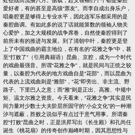
处征战而流播八方。据载，起义领袖们个个都是秦腔
爱好者，有的甚至是高级“票友”。而李自成出身乐户，
唱秦腔更是够得上专业水平，因此连军乐都采用的是
秦腔曲调。有如此多的说了话就能算数的领袖人物关
心爱护，加之大规模的战争席卷，自然使秦腔得到了
前所未有的推进与发展。到了清朝中叶，秦腔更是登
上了中国戏曲的霸主地位，在有名的“
花雅之争
”中，甚
至“打败了”（引用典籍语）昆曲、京腔，成为一个时代
的戏曲最强音。所谓“花雅之争”，就是民间与正统之较
量，以秦腔为代表的地方戏曲自是“花部”，而以昆曲为
代表的上流戏曲则是“雅部”，“花”即旁出、非主流、野
路子、下里巴人之意；而“雅”则是正出、高雅、中规中
矩、温文尔雅之资质。今天看来，“花雅之争”其实是民
间力量对少数士大夫阶层所固守的“小众文化”的一种潮
汐与遮蔽，胜败之说似乎有点过于意气用事。所谓秦
腔“打败”昆曲之时，正是洪昇写出《长生殿》和孔尚任
诞生
《桃花扇》
的传奇创作巅峰时期，因其思想性与