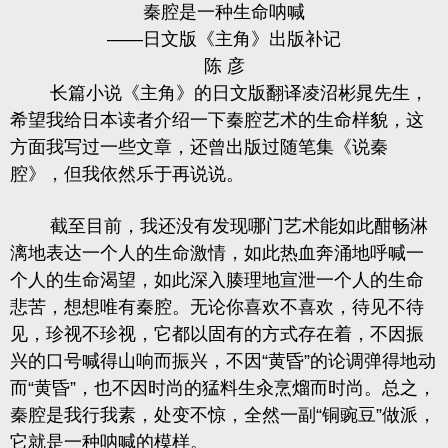
秦腔是一种生命呐喊
——日文版《主角》出版补记
陈 彦
长篇小说《主角》的日文版翻译凌沼彬晁先生，
希望我给日本读者介绍一下秦腔艺术的生命样貌，这
方面我写过一些文章，还曾出版过随笔集《说秦
腔》，但我依然乐于再说说。
截至目前，我还没有发现哪门艺术能如此酣畅淋
漓地表达一个人的生命激情，如此热血奔涌地呼喊一
个人的生命渴望，如此深入腠理地宣泄一个人的生命
悲苦，想想唯有秦腔。无论你喜欢不喜欢，待见不待
见，珍视不珍视，它都以固有的方式存在着，不因振
兴的口号喊得山响而振兴，不因“黄昏”的论调弹得地动
而“黄昏”，也不因时尚的猛料生汆烹熘而时尚。总之，
秦腔是我行我素，处变不惊，全然一副“铜豌豆”做派，
它就是一种呐喊的模样。