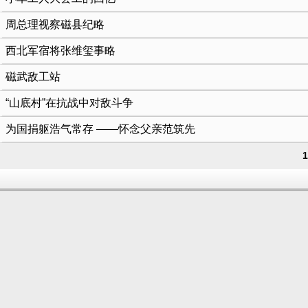
周总理视察磁县纪略
西北军宿将张维玺事略
磁武敌工站
“山底村”在抗战中对敌斗争
为国捐躯浩气常存 ——怀念父亲范筑先
1