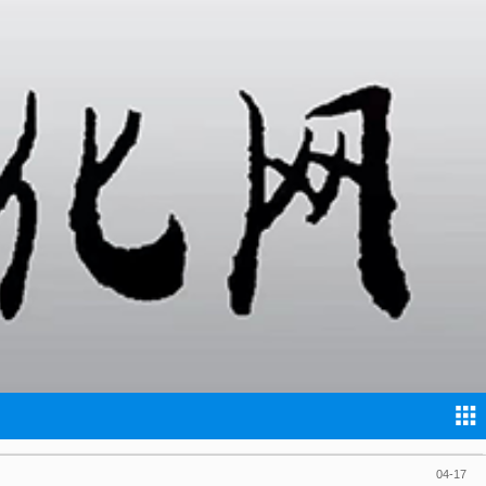
05-05
05-04
04-26
04-25
04-24
04-19
04-18
04-17