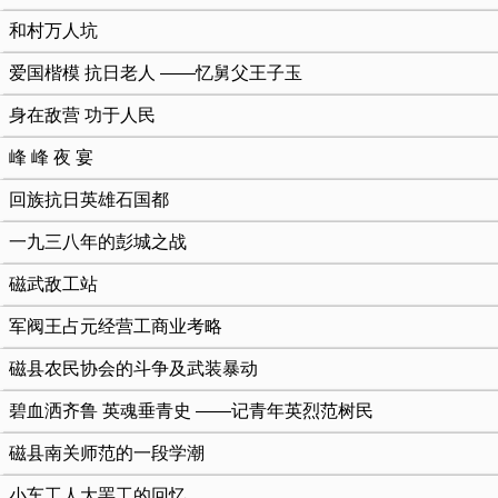
和村万人坑
爱国楷模 抗日老人 ——忆舅父王子玉
身在敌营 功于人民
峰 峰 夜 宴
回族抗日英雄石国都
一九三八年的彭城之战
磁武敌工站
军阀王占元经营工商业考略
磁县农民协会的斗争及武装暴动
碧血洒齐鲁 英魂垂青史 ——记青年英烈范树民
磁县南关师范的一段学潮
小车工人大罢工的回忆