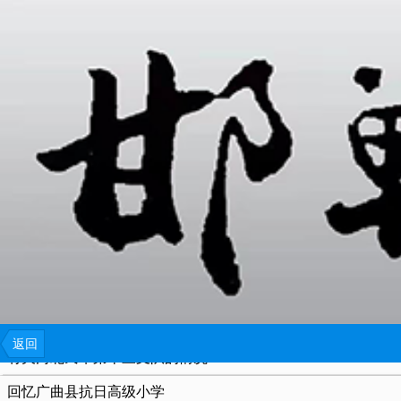
{include file="wap/menu.tpl"}
难忘的历程
发动群众抗日救国 闯险境与匪首谈判
王占元晚年轶事
周恩来游南响堂
磁县第一次国共合作记
直隶省立第七师范学校校史
返回
有关河北民军第十三支队的情况
回忆广曲县抗日高级小学