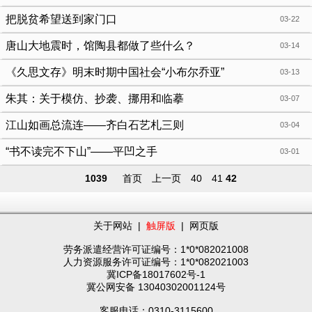
官营小学
把脱贫希望送到家门口
03-22
唐山大地震时，馆陶县都做了些什么？
03-14
《久思文存》明末时期中国社会“小布尔乔亚”
03-13
朱其：关于模仿、抄袭、挪用和临摹
03-07
江山如画总流连——齐白石艺札三则
03-04
“书不读完不下山”——平凹之手
03-01
1039
首页
上一页
40
41
42
关于网站
|
触屏版
|
网页版
劳务派遣经营许可证编号：1*0*082021008
人力资源服务许可证编号：1*0*082021003
冀ICP备18017602号-1
冀公网安备 13040302001124号
客服电话：0310-3115600