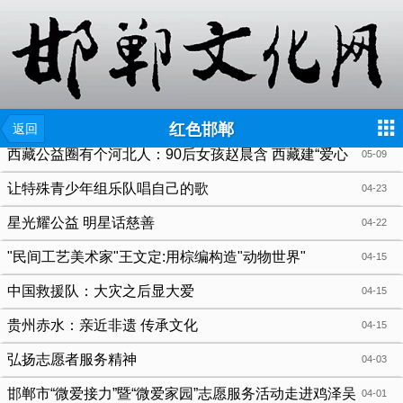
{include file="wap/menu.tpl"}
红色邯郸
返回
西藏公益圈有个河北人：90后女孩赵晨含 西藏建“爱心
05-09
物资中转站”
让特殊青少年组乐队唱自己的歌
04-23
星光耀公益 明星话慈善
04-22
"民间工艺美术家"王文定:用棕编构造"动物世界"
04-15
中国救援队：大灾之后显大爱
04-15
贵州赤水：亲近非遗 传承文化
04-15
弘扬志愿者服务精神
04-03
邯郸市“微爱接力”暨“微爱家园”志愿服务活动走进鸡泽吴
04-01