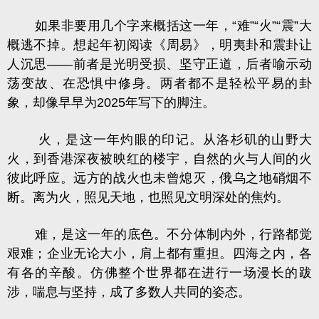
如果非要用几个字来概括这一年，“难”“火”“震”大
概逃不掉。
想起年初阅读
《周易》
，明夷卦和震卦让
人沉思——前者是光明受损、坚守正道，后者喻示动
荡变故、在恐惧中修身。两者都不是轻松平易的卦
象，却像早早为2025年写下的脚注。
火，是这一年灼眼的印记。从洛杉矶的山野大
火，到香港深夜被映红的楼宇，自然的火与人间的火
彼此呼应。远方的战火也未曾熄灭，俄乌之地硝烟不
断。离为火，照见天地，也照见文明深处的焦灼。
难，是这一年的底色。不分体制内外，行路都觉
艰难；企业无论大小，肩上都有重担。四海之内，各
有各的辛酸。仿佛整个世界都在进行一场漫长的跋
涉，喘息与坚持，成了多数人共同的姿态。