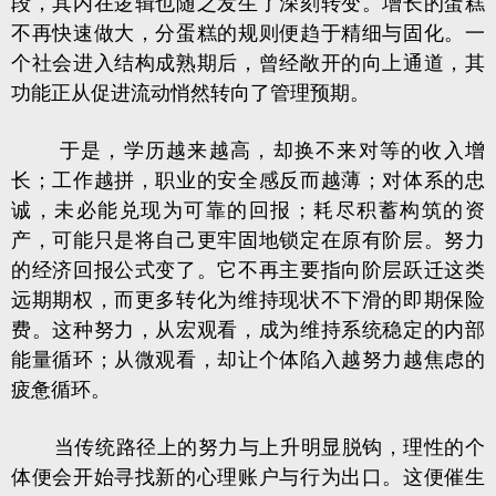
段，其内在逻辑也随之发生了深刻转变。增长的蛋糕
不再快速做大，分蛋糕的规则便趋于精细与固化。一
个社会进入结构成熟期后，曾经敞开的向上通道，其
功能正从促进流动悄然转向了管理预期。
于是，学历越来越高，却换不来对等的收入增
长；工作越拼，职业的安全感反而越薄；对体系的忠
诚，未必能兑现为可靠的回报；耗尽积蓄构筑的资
产，可能只是将自己更牢固地锁定在原有阶层。努力
的经济回报公式变了。它不再主要指向阶层跃迁这类
远期期权，而更多转化为维持现状不下滑的即期保险
费。这种努力，从宏观看，成为维持系统稳定的内部
能量循环；从微观看，却让个体陷入越努力越焦虑的
疲惫循环。
当传统路径上的努力与上升明显脱钩，理性的个
体便会开始寻找新的心理账户与行为出口。这便催生