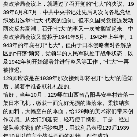
央政治局会议上，就通过了召开党的“七大”的决议。19
39年6月和7月，中共中央书记处先后两次向各地党组
织发出选举“七大”代表的通知。但不久国民党接连发动
两次反共高潮，召开“七大”的事又一次被搁置起来。中
央政治局会议又曾拟于1941年5月、1942年上半年、1
943年的年底召开“七大”，但由于日本侵略者对各解放
区的“扫荡”频繁，党领导的人民军队处于战争状态，以
及1942年初开始部署并进行整风等工作，“七大”一再
被推迟。
129师应该是在1939年那次接到即将召开“七大”的通知
后，就着手准备献礼礼品的。
恰好，当年10月，129师在山西省昔阳县安丰村击落一
架日本飞机，缴获一面完好无损的降落伞。柔软结实
的面料，大幅空白的伞面，给129师的美术家们带来创
作灵感。从太行到延安，轻巧便于携带。于是，经过
部队美术家们的巧妙构思，用战利品表现129师1939
年10月以前六个战斗画面的礼物，创作成功。