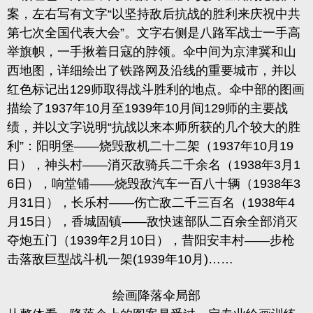
案，左右写有文字“以坚持敌后抗战的胜利来庆祝中共
第七次全国代表大会”。文字右侧是八路军战士一手高
举旗帜，一手揪着日寇的脖领。伞中间为京津冀和山
西地图，详细绘出了铁路网及沿线的重要城市，并以
红色标记出129师取得战斗胜利的地点。伞中部的图画
描绘了1937年10月至1939年10月间129师的主要战
绩，并以文字说明“抗战以来本师所获的几个较大的胜
利”：阳明堡——烧毁敌机二十二架（1937年10月19
日），神头村——消灭敌骑兵二千余名（1938年3月1
6日），响堂铺——烧毁敌汽车一百八十辆（1938年3
月31日），长乐村——伤亡敌二千三百名（1938年4
月15日），香城固镇——敌快速部队二百余全部消灭
夺炮五门（1939年2月10日），昔阳安丰村——步枪
击落敌巨型战斗机一架(1939年10月)……
绘画降落伞局部