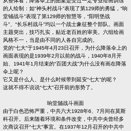
从整体看，降落伞上的图案是受过一定专业绘画训练
的人绘制：如“神头村战斗”表现了第129师的勇猛，“响
堂铺战斗”表现了第129师的智慧等，“阳明堡战
斗”、“长乐村战斗”均以一个战士象征整个部队。画面
主题突出，技巧扎实，贴近老百姓的审美。六组绘画
风格不一，当是由不同的人各自完成的。
党的“七大”于1945年4月23日召开，为什么降落伞上的
画面表现的是1939年2月以前的战斗，1940年8月开
始、1941年1月结束的“百团大战”为什么没有画在降落
伞上呢？
它又是什么人、是什么时候带到延安“七大”的呢？
这就不得不说说“七大”召开前的形势了。
响堂舖战斗画面
由于白色恐怖严重，中共六大1928年6、7月间在莫斯
科召开。后来随着环境和条件改变，中共中央曾经多
次商议召开“七大”事宜。在1937年12月召开的中共中