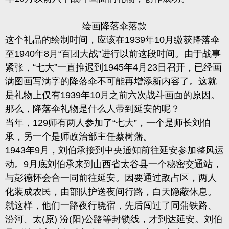
绘画降落伞落款
这个礼品的绘制时间，应该在1939年10月缴获降落伞
至1940年8月“百团大战”进行以前这段时间。由于战事
紧张，“七大”一直推迟到1945年4月23日召开，已经画
满图画写满字的降落伞不可能再增添新内容了。这就
是礼物上仅有1939年10月之前六次战斗画面的原因。
那么，降落伞礼物是什么人带到延安的呢？
当年，129师有两人参加了“七大”，一个是师长刘伯
承，另一个是师政治部主任蔡树藩。
1943年9月，刘伯承接到中央通知前往延安参加整风运
动。9月底刘伯承来到山西省太谷县一个秘密交通站，
与彭德怀会合一同前往延安。因要通过敌占区，两人
化装成农民，由部队护送夜间行路，白天隐蔽休息。
就这样，他们一路夜行晓宿，先后闯过了同蒲铁路、
汾河、太(原) 汾(阳)公路等封锁线，才到达延安。刘伯