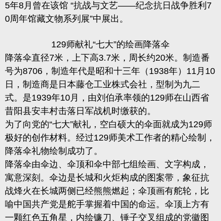
5年8月曾在该馆 “抗战与文艺——纪念抗日战争胜利7
0周年馆藏文物系列展”中展出。
129师献礼“七大”的绘画降落伞
降落伞直径7米，上下高3.7米，周长约20米。制造番
号为8706，制造年代是昭和十三年（1938年）11月10
日，制造商是日本藤仓工业株式会社，型制为九二
式。是1939年10月，由刘伯承率领的129师在山西省
昔阳县安丰村击落日军战机时缴获的。
为了向党的“七大”献礼，空白硕大的伞面就成为129师
极好的创作材料。经过129师美术工作者的精心绘制，
降落伞礼物绘制成功了。
降落伞由伞边、伞顶和伞中部七组绘画、文字构成，
寓意深刻。伞边是长城和火炬构成的图案带，象征抗
战烽火在长城两侧已经熊熊燃起；伞顶画有舵轮，比
喻中国共产党是舵手掌握着中国的命运。伞顶上方有
一颗红色五角星，内绘镰刀、锤子交叉组成的党徽图