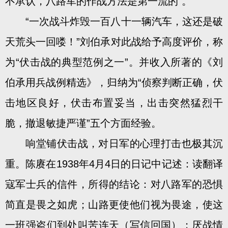
不承认，八路军的作战方法是第一流的”。
“一次战斗炸毁一百八十一辆汽车，这还是破
天荒头一回喽！”刘伯承对此战给予高度评价，称
为“伏击战的典型范例之一”。并收入所著的《刘
伯承用兵战例精选》，归纳为“侦察判断正确，伏
击地区良好，伏击布置妥当，出击突然猛烈干
脆，撤退敏捷严谨”五个方面经验。
响堂铺伏击战，对日军的心理打击也极其沉
重。陈赓在1938年4月4日的日记中记述：读翻译
寇军士兵的信件，所得的结论：对八路军的恐惧
简直是畏之如虎；山路更使他们视为畏途，使这
一班强盗们到处叫苦连天（写信回国）；厌战情