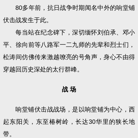
80多年前，抗日战争时期闻名中外的响堂铺
伏击战发生于此。
每当站在纪念碑下，深切缅怀刘伯承、邓小
平、徐向前等八路军一二九师的先辈和烈士们，
松涛间仿佛传来激越嘹亮的号角声，身心不由得
穿越回历史深处的太行群峰。
战 场
响堂铺伏击战战场，是以响堂铺为中心，西
起东阳关，东至椿树岭，长达30华里的狭长地
带。