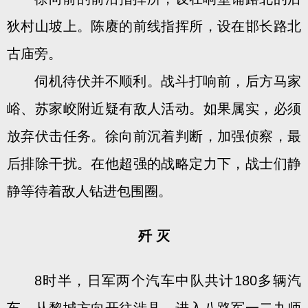
狄村山坡上。陈赓的前线指挥所，设在邯长路北
古庙旁。
伺机待伏并不顺利。战斗打响前，后方马家
峪、苏家峧附近疑有敌人活动。如果属实，必须
放弃伏击任务。徐向前沉着判断，加强侦察，最
后排除干扰。在他超强的战略定力下，战士们静
静等待着敌人钻进包围圈。
歼 灭
8时半，日军两个汽车中队共计180多辆汽