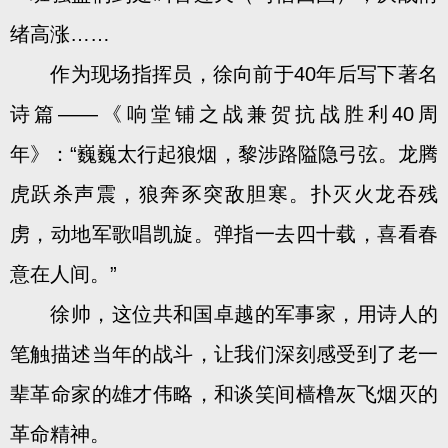
绪高涨……
作为现场指挥员，徐向前于40年后写下著名
诗篇——《响堂铺之战兼贺抗战胜利40周
年》：“巍巍太行起狼烟，黎涉路隘隐弓弦。龙腾
虎跃杀声震，狼奔豕突敌胆寒。扑灭火龙吞残
虏，动地军歌唱凯旋。弹指一去四十载，喜看春
意在人间。”
徐帅，这位共和国卓越的军事家，用诗人的
笔触描述当年的战斗，让我们深刻感受到了老一
辈革命家的雄才伟略，和谈笑间樯橹灰飞烟灭的
革命精神。