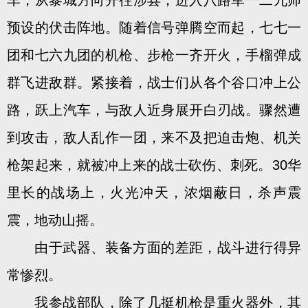
车，从黎城方向开往涉县，进入八路军一二九师
预设的伏击阵地。随着信号弹腾空而起，七七一
团和七六九团的机枪、步枪一齐开火，手榴弹成
群飞进敌群。紧接着，战士们从各个谷口冲上公
路，跃上汽车，与敌人近身展开白刃战。骤然遭
到攻击，敌人乱作一团，来不及把迫击炮、机关
枪架起来，就被冲上来的战士砍伤、刺死。30华
里长的战场上，火光冲天，浓烟蔽日，杀声震
震，地动山摇。
由于武器、装备方面的差距，战斗进行得异
常惨烈。
我参战部队，除了几挺机枪是重火器外，其