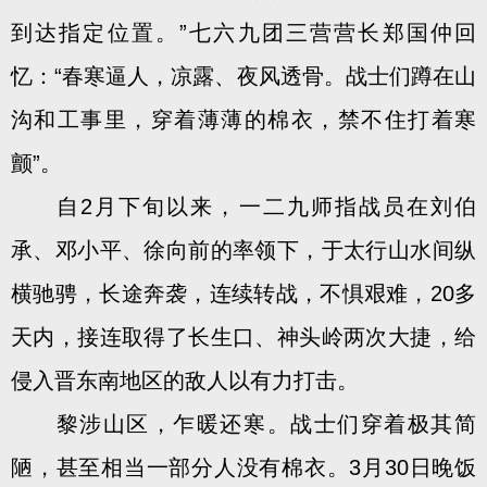
到达指定位置。”七六九团三营营长郑国仲回
忆：“春寒逼人，凉露、夜风透骨。战士们蹲在山
沟和工事里，穿着薄薄的棉衣，禁不住打着寒
颤”。
自2月下旬以来，一二九师指战员在刘伯
承、邓小平、徐向前的率领下，于太行山水间纵
横驰骋，长途奔袭，连续转战，不惧艰难，20多
天内，接连取得了长生口、神头岭两次大捷，给
侵入晋东南地区的敌人以有力打击。
黎涉山区，乍暖还寒。战士们穿着极其简
陋，甚至相当一部分人没有棉衣。3月30日晚饭