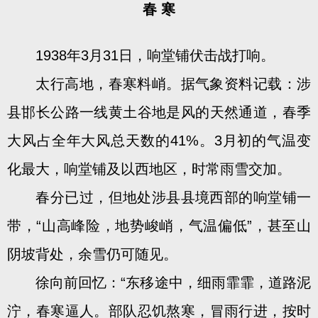
春 寒
1938年3月31日，响堂铺伏击战打响。
太行高地，春寒料峭。据气象资料记载：涉
县邯长公路一线黄土谷地是风的天然通道，春季
大风占全年大风总天数的41%。3月初的气温变
化最大，响堂铺及以西地区，时常雨雪交加。
春分已过，但地处涉县县境西部的响堂铺一
带，“山高峰险，地势峻峭，气温偏低”，甚至山
阴坡背处，余雪仍可随见。
徐向前回忆：“东移途中，细雨霏霏，道路泥
泞，春寒逼人。部队忍饥熬寒，冒雨行进，按时