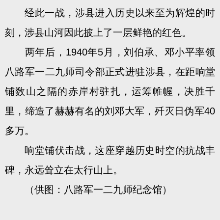
经此一战，涉县进入历史以来至为辉煌的时
刻，涉县山河因此披上了一层鲜艳的红色。
两年后，1940年5月，刘伯承、邓小平率领
八路军一二九师司令部正式进驻涉县，在距响堂
铺数山之隔的赤岸村驻扎，运筹帷幄，决胜千
里，缔造了赫赫有名的刘邓大军，歼灭日伪军40
多万。
响堂铺伏击战，这座穿越历史时空的抗战丰
碑，永远耸立在太行山上。
（供图：八路军一二九师纪念馆）