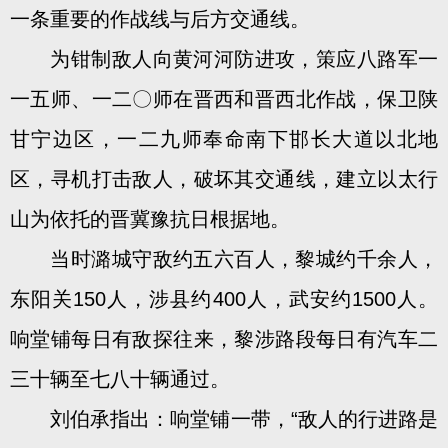
一条重要的作战线与后方交通线。
为钳制敌人向黄河河防进攻，策应八路军一
一五师、一二〇师在晋西和晋西北作战，保卫陕
甘宁边区，一二九师奉命南下邯长大道以北地
区，寻机打击敌人，破坏其交通线，建立以太行
山为依托的晋冀豫抗日根据地。
当时潞城守敌约五六百人，黎城约千余人，
东阳关150人，涉县约400人，武安约1500人。
响堂铺每日有敌探往来，黎涉路段每日有汽车二
三十辆至七八十辆通过。
刘伯承指出：响堂铺一带，“敌人的行进路是