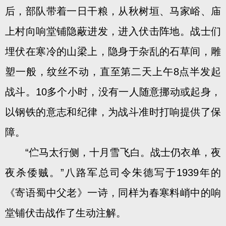
后，部队带着一日干粮，从秋树垣、马家峪、庙
上村向响堂铺隐蔽进发，进入伏击阵地。战士们
埋伏在寒冷的山梁上，隐身于杂乱的石草间，雕
塑一般，纹丝不动，直至第二天上午8点半发起
战斗。10多个小时，没有一人随意挪动或起身，
以钢铁的意志和纪律，为战斗准时打响提供了保
障。
“伫马太行侧，十月雪飞白。战士仍衣单，夜
夜杀倭贼。”八路军总司令朱德写于1939年的
《寄语蜀中父老》一诗，同样为春寒料峭中的响
堂铺伏击战作了生动注解。