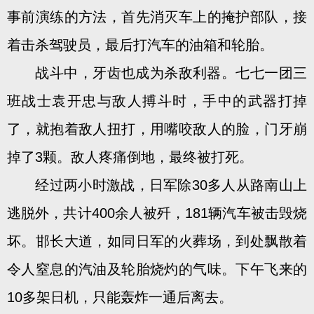
事前演练的方法，首先消灭车上的掩护部队，接
着击杀驾驶员，最后打汽车的油箱和轮胎。
战斗中，牙齿也成为杀敌利器。七七一团三
班战士袁开忠与敌人搏斗时，手中的武器打掉
了，就抱着敌人扭打，用嘴咬敌人的脸，门牙崩
掉了3颗。敌人疼痛倒地，最终被打死。
经过两小时激战，日军除30多人从路南山上
逃脱外，共计400余人被歼，181辆汽车被击毁烧
坏。邯长大道，如同日军的火葬场，到处飘散着
令人窒息的汽油及轮胎烧灼的气味。下午飞来的
10多架日机，只能轰炸一通后离去。