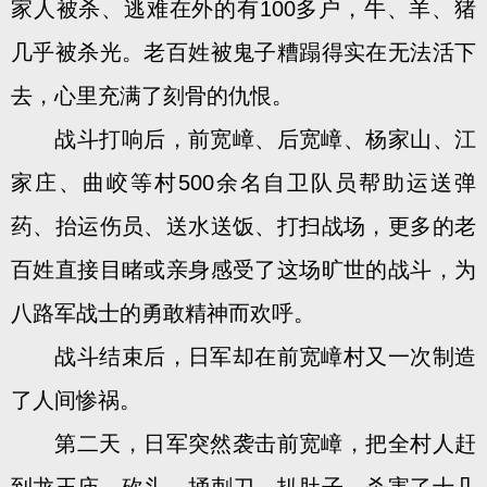
家人被杀、逃难在外的有100多户，牛、羊、猪
几乎被杀光。老百姓被鬼子糟蹋得实在无法活下
去，心里充满了刻骨的仇恨。
战斗打响后，前宽嶂、后宽嶂、杨家山、江
家庄、曲峧等村500余名自卫队员帮助运送弹
药、抬运伤员、送水送饭、打扫战场，更多的老
百姓直接目睹或亲身感受了这场旷世的战斗，为
八路军战士的勇敢精神而欢呼。
战斗结束后，日军却在前宽嶂村又一次制造
了人间惨祸。
第二天，日军突然袭击前宽嶂，把全村人赶