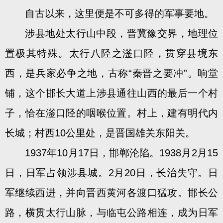
自古以来，这里便是不可多得的军事要地。
涉县地处太行山中段，晋冀豫交界，地理位
置极其特殊。太行八陉之滏口陉，贯穿县境东
西，是兵家必争之地，古称“秦晋之要冲”。响堂
铺，这个邯长大道上涉县通往山西的最后一个村
子，恰在滏口陉的咽喉位置。村上，建有明代内
长城；村西10公里处，是晋国雄关东阳关。
1937年10月17日，邯郸沦陷。1938月2月15
日，日军占领涉县城。2月20日，长治失守。日
军继续西进，并向晋西黄河各渡口猛攻。邯长公
路，横贯太行山脉，与临屯公路相连，成为日军