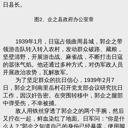
日县长。
图2、企之县政府办公室章
1939年1月，日寇占领曲周县城，郭企之带
领游击队转入转入农村，发动群众破路、藏粮，
坚壁清野，开展游击战、麻雀战，不断打击日寇
的嚣张气焰。他还通过多种方式，对伪军政人员
开展政治攻势，瓦解敌军。
为了坚定群众的抗日信心，1939年2月7
日，郭企之到南里岳村召开党支部会议研究抗日
工作，因汉奸告密。在突围转移中，郭企之腿部
中弹受伤，不幸被捕。
敌人用铁丝穿透了郭企之的两个手腕，然后
又拧在一起，鲜血染红了地面。日军问：“你是什
么人？”郭企之知道自己的身份已经暴露，便用脚