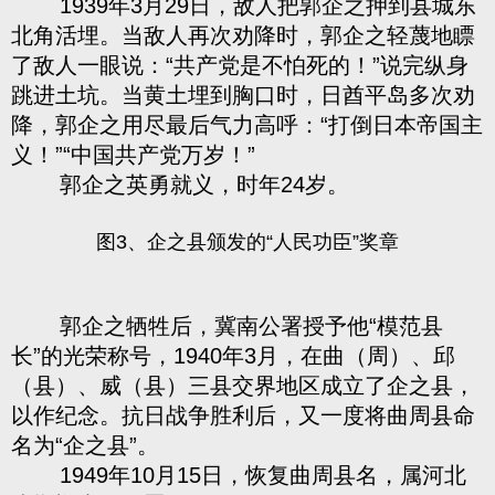
1939年3月29日，敌人把郭企之押到县城东
北角活埋。当敌人再次劝降时，郭企之轻蔑地瞟
了敌人一眼说：“共产党是不怕死的！”说完纵身
跳进土坑。当黄土埋到胸口时，日酋平岛多次劝
降，郭企之用尽最后气力高呼：“打倒日本帝国主
义！”“中国共产党万岁！”
郭企之英勇就义，时年24岁。
图3、企之县颁发的“人民功臣”奖章
郭企之牺牲后，冀南公署授予他“模范县
长”的光荣称号，1940年3月，在曲（周）、邱
（县）、威（县）三县交界地区成立了企之县，
以作纪念。抗日战争胜利后，又一度将曲周县命
名为“企之县”。
1949年10月15日，恢复曲周县名，属河北