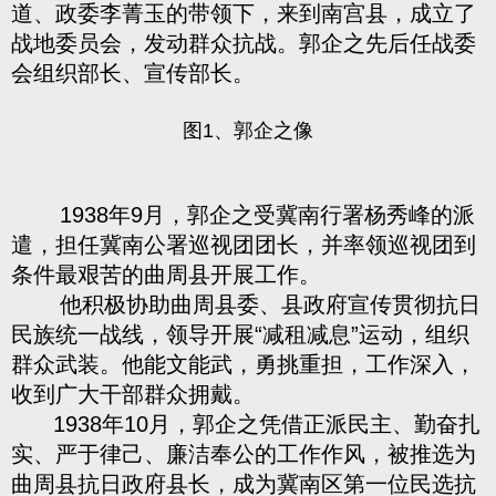
道、政委李菁玉的带领下，来到南宫县，成立了
战地委员会，发动群众抗战。郭企之先后任战委
会组织部长、宣传部长。
图1、郭企之像
1938年9月，郭企之受冀南行署杨秀峰的派
遣，担任冀南公署巡视团团长，并率领巡视团到
条件最艰苦的曲周县开展工作。
他积极协助曲周县委、县政府宣传贯彻抗日
民族统一战线，领导开展“减租减息”运动，组织
群众武装。他能文能武，勇挑重担，工作深入，
收到广大干部群众拥戴。
1938年10月，郭企之凭借正派民主、勤奋扎
实、严于律己、廉洁奉公的工作作风，被推选为
曲周县抗日政府县长，成为冀南区第一位民选抗