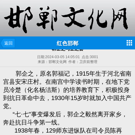
红色邯郸
返回
郭企之与企之县
日期:
2024-03-05 14:05:01
点击:
3001
来源：邯郸文化网 作者：卫庆前整理
郭企之，原名郭福记，1915年生于河北省南
宫县安宋庄村。在南宫中学读书时期，在地下党
员冷楚（化名杨洁斯）的培养教育下，积极投身
到抗日革命中去，1930年15岁时就加入中国共产
党。
“七·七”事变爆发后，郭企之毅然离开家乡，
奔赴抗日斗争第一线。
1938年春，129师东进纵队在司令员陈再