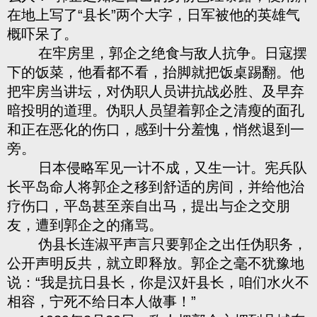
在地上写了“县长”两个大字，日军被他的英雄气
概吓呆了。
在牢房里，郭企之绝食与敌人抗争。日寇摆
下的饭菜，他看都不看，抬脚就把饭桌踢翻。他
把牢房当讲坛，对伪职人员讲抗战必胜、及早弃
暗投明的道理。伪职人员望着郭企之清瘦的面孔
和正在恶化的伤口，感到十分羞愧，悄然退到一
旁。
日本侵略军见一计不成，又生一计。宪兵队
长平岛命人将郭企之移到舒适的房间，并给他治
疗伤口，平岛甚至亲自出马，提出与企之交朋
友，遭到郭企之的痛骂。
伪县长连淑平声言只要郭企之出任伪职务，
公开声明反共，就立即释放。郭企之毫不犹豫地
说：“我是抗日县长，你是汉奸县长，咱们水火不
相容，宁死不给日本人做事！”