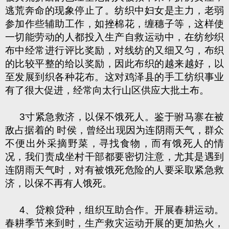
逃荒奔命的现象停止了。纺织中妇女是主力，老弱
参加作些辅助工作，如挫棉花，缠穗子等，这样使
一切能劳动的人都投入生产自救运动中，在纺纱织
布中经常进行评比奖励，对线纺的又细又匀，布织
的比较平整的给以奖励，因此布织的越来越好，以
至发展到织各种花布。这对鸡泽县的手工纺织事业
有了很大促进，经常向太行山区供应大批土布。
3寸紧急救济，以保不饿死人。鉴于驸马寨在被
敌占据着的 时侯，曾经出现因为连阴雨天气，群众
不便出外采摘野菜，寻找食物，而有饿死人的情
况，我们责成坐村干部都要密切注意，尤其是遇到
连阴雨天气时，对有被饿死危险的人要采取紧急救
济，以保不再有人饿死。
4、贷粮贷种，组织互助合作。开展春耕运动。
春耕季节来到时，生产救灾运动开展的更加热火，