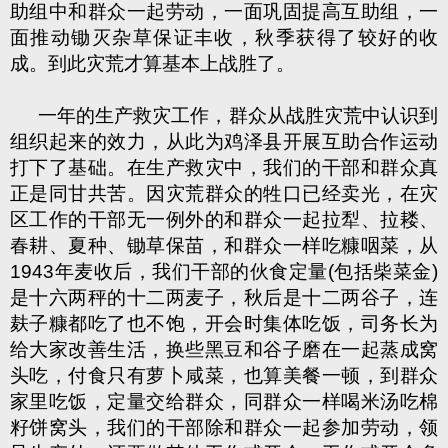
助组中和群众一起劳动，一面巩固提高互助组，一
面推动锄灭杂草保证丰收，秋季获得了较好的收
成。到此灾荒才算基本上战胜了。
一年的生产救灾工作，群众从战胜灾荒中认识到
组织起来的效力，从此为鸡泽县开展互助合作运动
打下了基础。在生产救灾中，我们的干部和群众真
正是同甘共苦。因灾荒群众的牲口已经卖光，在灾
区工作的干部无一例外的和群众一起拉犁、拉耧、
春耕、夏种、锄草保苗，和群众一样吃糠咽菜，从
1943年麦收后，我们干部的伙食定量(包括柴菜金)
是十六两秤的十二两麦子，秋后是十二两谷子，连
麸子糠都吃了也不饱，开会时集体吃饭，司务长为
给大家改善生活，换些黑豆和谷子磨在一起蒸成窝
头吃，付食只有萝卜咸菜，也算美餐一顿，到群众
家里吃饭，定量交给群众，同群众一样喝米汤吃棉
籽饼窝头，我们的干部除和群众一起参加劳动，领