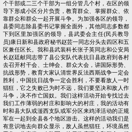
个干部或二三个干部为一组分管几个村，在区的领
导下形成小区分片负责，教育群众、掌握群众、依
靠群众和群众一起开展斗争。为加强各区的领导，
县委同志除县委书记掌握全面外，其他同志多数都
下到区里加强区的领导，县武委会主任(民兵教导
员)康日新和县政府秘书赵芸一同志分头去四区和五
区兼任区长。我和县武装科长张子英同志和公安局
长赵廷献同志带了县公安队代表抗日县政府到各村
去召开村干会、士绅会、群众大会，讲国际形势、
抗战形势，教育大家认清世界反法西斯战争一定会
胜利，中国抗日战争一定会胜利，不要看敌人一时
猖狂，它之失败已为时不远，我们要坚决和敌人作
斗争，决不作亡国奴。我们这样活动开始专找过去
我们工作薄弱的村庄和影响大的村庄，我的活动有
时和县大队或滏西支队或军分区来鸡泽活动的正规
军在一起到全县各个地区游击。这样的活动我们是
有意识地去向群众显示，敌人虽然猖狂，环境虽然