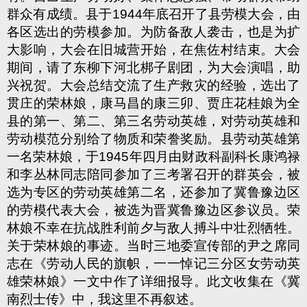
群众有成绩。县于1944年底召开了县劳模大会，由
各区选出的劳模参加。为防备敌人袭击，也是为扩
大影响，大会在旧城营开始，在焦佐村结束。大会
期间，请了东柳下河北梆子剧团，为大会演唱，助
兴祝贺。大会总结交流了生产救灾的经验，选出了
贯庄的荣林娘，康马昌的康三卯、贾庄花桂娘为全
县的第一、第二、第三名劳动英雄，对劳动英雄和
劳动模范分别给了物质和荣誊奖励。县劳动英雄第
一名荣林娘，于1945年四月由财政科副科长康鸿禄
和李丛林同志陪同参加了三考署召开的群英会，被
选为专区的劳动英雄第二名，还参加了冀鲁豫边区
的劳模代表大会，被选为晋冀鲁豫边区参议员。荣
林娘不幸在抗战胜利前夕与敌人搏斗中壮烈牺牲。
关于荣林娘的事迹。当时三地委宣传部的尹之席同
志在《劳动人民的旗帜，一一悼记三分区女劳动英
雄荣林娘》一文中作了详细报导。此文收集在《冀
南烈士传》中，我这里不再叙述。