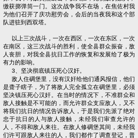
缴获掷弹筒一门。这次战争我不在场，在焦佐村我
为他们召开了庆功慰劳会，会后的当夜我和这个部
队进驻到西双塔。
以上三次战斗，一次在西区，一次在东区，一次
在南区，这三次战斗的胜利，使全县群众振奋，敌
人丧胆，对我全县抗日工作的恢复和发展给了极为
有力的影响。
3、坚决彻底镇压死心汉奸。
敌人住碉堡里，没有汉奸给他们通风报信，他们
是聋子瞎子，为了将敌人完全孤立在碉堡里，必须
坚决镇压死心汉奸。在当时的情况下，不准群众和
敌人接触是不可能的，而允许群众支应敌人，又不
将我们抗日的情况告诉敌人，于是我们先派了绝对
忠于抗日的人与敌人接触，未经我们审查允许的
人，不得和敌人来往。在敌人修碉堡其间，未经我
们许可跟敌人来往的人，我们都作了调查登记，普