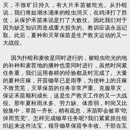
灭，不致旷日持久，有大片禾苗被吃光。从扑蝗
说，我们将如潮水涌来的蝗虫消灭，在鸡泽打了胜
仗，从保护禾苗来说是打了大败仗。因此我们对于
因为缺乏知识而造成重大损失的。教训应该永远记
取。此后，夏种和灭草保苗是生产救灾运动的又一
大战役。
因为扑蝗和麦收是同时进行的，被蝗虫吃光的地
的补种和麦茬地的播种也需同时进行，虽然时间紧
任务重，我们运用春耕的经验都及时完成了。大量
的夏种庄稼，开苗锄草已是雨季，为使种上的庄稼
不致荒芜，灭草保苗的任务非常严重。克服草灾，
保
证禾苗顺利成长，这是生产救灾工作的又一大战
役。那年夏秋雨水多、劳力缺、体质弱，时间又比
较集中，草苗一齐长，稍有疏忽，禾苗即会被草“吃
掉而荒芜”。怎样完成锄草任务呢?我们紧紧抓住组
织起来这件法宝，领导锄草保苗争丰收。干部在互