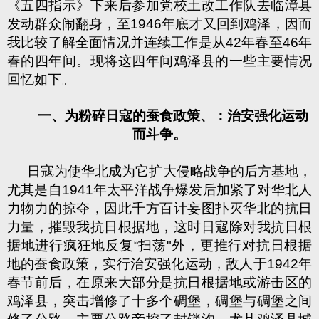
《五四指示》下来后参加党校土改工作队去临漳县
发动群众闹翻身，至1946年底才又回到鸡泽，因而
我比较了解全面情况并连续工作是从42年春至46年
春的四年间。现将这四年间鸡泽县的一些主要情况
回忆如下。
一、为粉碎日寇的蚕食政策、：治安强化运动
而斗争。
日寇为使华北成为它扩大侵略战争的后方基地，
尤其是自1941年太平洋战争爆发后加紧了对华北人
力物力的掠夺，因此千方百计妄图扑灭华北的抗日
力量，摧毁我抗日根据地，这时日寇除对我抗日根
据地进行疯狂地反复“扫荡"外，更推行对抗日根据
地的蚕食政策，实行治安强化运动，敌人于1942年
春节前后，在原来大部分是抗日根据地或游击区的
鸡泽县，突击增修了十多个碉堡，碉堡与碉堡之间