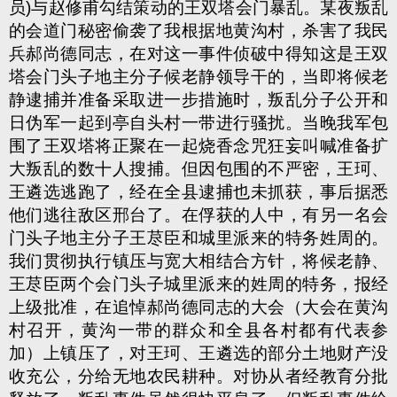
员)与赵修甫勾结策动的王双塔会门暴乱。某夜叛乱
的会道门秘密偷袭了我根据地黄沟村，杀害了我民
兵郝尚德同志，在对这一事件侦破中得知这是王双
塔会门头子地主分子候老静领导干的，当即将候老
静逮捕并准备采取进一步措施时，叛乱分子公开和
日伪军一起到亭自头村一带进行骚扰。当晚我军包
围了王双塔将正
聚在一起烧香念咒狂妄叫喊准备扩
大叛乱的数十人搜捕。但因包围的不严密，王
珂、
王遴选逃跑了，经在全县逮捕也未抓获，事后据悉
他们逃往敌区邢台了。在俘获的人中，有另一名会
门头子地主分子王荩臣和城里派来的特务姓周的。
我们贯彻执行镇压与宽大相结合方针，将候老静、
王荩臣两个会门头子城里派来的姓周的特务，报经
上级批准，在追悼郝尚德同志的大会（大会在黄沟
村召开，黄沟一带的群众和全县各村都有代表参
加）上镇压了，对王珂、王遴选的部分土地财产没
收充公，分给无地农民耕种。对协从者经教育分批