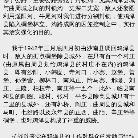
修了公路，主要公路旁挖了封锁沟，尤其鸡泽县城
与曲周城之间的封锁沟一丈深二丈宽，敌人还妄图
利用滏阳河、牛尾河对我们进行分割封锁，使鸡泽
县陷入碉堡林立、沟路成网的囚笼控制之中，实行
其治安强化的目的。
我于1942年三月底四月初由沙南县调回鸡泽县
时，敌人的据点碉堡除县城外，在只有百十个村庄
(由原属曲周县划给鸡泽县的村庄不在内)的鸡译
县，即有沙阳、小韩固、寺河口，小寨、赵堡、善
堡、孙堡营、柳林口、南风正、附马寨、邢堤、刘
庄、三陵、柏枝寺、南庄等十五个，此外，临县南
和县的阎圈、段村、张村，平乡县除离县城只有十
二里的县城外，还有郭桥、阎庄，曲周县的县城和
马町、七岔路以及永年县的正西、曲陌、辛庄堡等
碉堡，也对鸡泽县构成了严重的威胁。
抗战以来党在鸡泽县的工作对群众的发动与组织