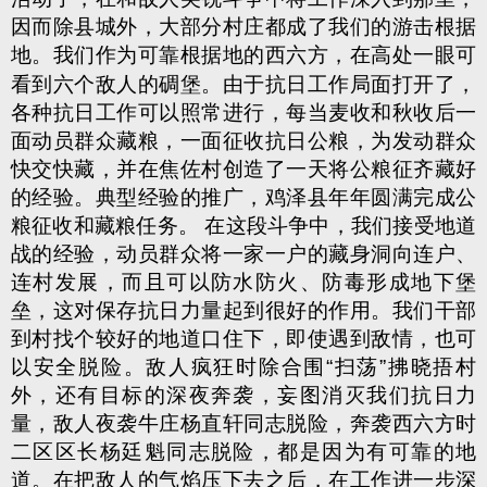
因而除县城外，大部分村庄都成了我们的游击根据
地。我们作为可靠根据地
的西六方，在高处一眼可
看到六个敌人的碉堡。由于抗日工作局面打开了，
各种抗日工作可以照常进行，每当麦收和秋收后一
面动员群众藏粮，一面征收抗日公粮，为发动群众
快交快藏，并在焦佐村创造了一天将公粮征齐藏好
的经验。典型经验的推广，鸡泽县年年圆满完成公
粮征收和藏粮任务。 在这段斗争中，我们接受地道
战的经验，动员群众将一家一户的藏身洞向连户、
连村发展，而且可以防水防火、防毒形成地下堡
垒，这对保存抗日力量起到很好的作用。我们干部
到村找个较好的地道口住下，即使遇到敌情，也可
以安全脱险。敌人疯狂时除合围“扫荡”拂晓捂村
外，还有目标的深夜奔袭，妄图消灭我们抗日力
量，敌人夜袭牛庄杨直轩同志脱险，奔袭西六方时
二区区长杨廷魁同志脱险，都是因为有可靠的地
道。在把敌人的气焰压下去之后，在工作进一步深