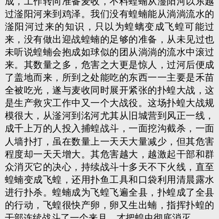
成，工作转向准备麦收，不料蝗蝻从滏阳河以东越
过滏阳河来到鸡泽。我们没有蝗蝻能从淌淌流水的
滏阳河过来的知识，只以为蝗螭变成飞蝗可能过
来，没有做出迎战蝗蝻的足够的准备，从未见过也
未听说蝗蝻会抱成如球似的团从淌淌的流水中滚过
来。其数量之多，危害之大更是惊人，过河后便成
了盖地而来，所到之处能吃的东西一一主要是禾苗
全被吃光，遂与麦收同时展开紧张的扑蝗大战，这
是生产救灾工作中又一个大战役。这场扑蝗大战规
模很大，从滏河到洺河尤其从旧城营到风正一线，
成千上万的人投入捕蝗战斗，一面挖沟
截杀，一面
人墙扑打，虽在数量上一天天大量减少，但其危害
程度却一天天增大。其危害越大，越激起干部和群
众消灭它的决
心，持续战斗十多天不下火线，直至
蝗蝻变成飞蝗，还用扑鱼工具和口袋利用清晨露水
进行扑杀。蝗蝻成为飞蝗飞遍全县，扑蝗成了全县
的行动，飞蝗很快产卵，卵又生出蝻，指挥扑蝗的
干部连续战斗了一个来月，才把蝗虫彻底消灭。