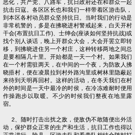
恶化，共产党、八路军，抗日政府还在和群众一起
抗击日寇。各区区长也和我们一样带着区游击队，
到本区各村动员群众坚持抗日。当时我们的行动是
非常机警的，多是在拂晓进村警戒起来，白天开村
干会(布置抗日工作)、士绅会(座谈如何坚持抗战)或
找个别人谈话，晚上开群众大会，大会开罢立即转
移，到拂晓进住另一个村庄，这种转移两地之间总
是要相隔几十里。开始都是一天一个村。如果我们
在一个村需驻两天，在中间的一个夜，为防敌人拂
晓捂村，便在凌晨拉到村外路沟里或树林里隐蔽起
来待到天明再回村。这样的活动，在冬天我们在村
外的时间是一天中最冷的时侯，在冷冻难耐时便用
作操跑步以取暖。不少的时候我们整夜在地里露
宿。
2、随时打击出扰之敌，使敌伪不敢随便出外活
动，保护群众正常的生产和生活，抗日工作也得以