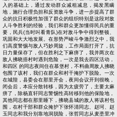
入的基础上，通过发动群众减租减息，揭发黑瞒
地，施行合理负担和反资敌斗争，进一步提高了群
众的抗日积极性加强了群众的组织特别是这段对敌
人斗争胜利的经验，我们和群众更加懂得民兵的重
要，民兵(当时叫看青队)在对敌斗争中得到整顿、
巩固和大大地发展。在形势严峻斗争激烈之中，我
们高度警惕与敌人巧妙周旋，工作局面打开了，抗
日力量保存了，但在胜利之下麻痹了，我并两次在
敌人拂晓捂村时遇到危险，一次是我去四区活动，
和四区 的同志夜间住在慕堡村，不料曲周敌人拂晓
包围了该村，我们在群众和村干掩护下脱险。一次
在城隍，县委会在那里开会，夜间会议开到很晚，
闭会后，本应分散转移，因为太疲劳了，主要太麻
痹了，除杨直轩同志警惕性高转移到他的保险地，
其他同志都在那里睡下，拂晓县城的敌人将该村包
围，在村干部和群众掩护下张怀清同志、赵珂、赵
玉同志和我分别靠地洞脱险，张哲同志从麦垄里冲