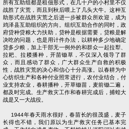
所有互助组都是租佃形式，在几十户的小村里不仅
战胜了灾荒，而且到秋后喂上了几头大牛。这种互
助形式在战胜灾荒之后进一步被群众所欢迎，成为
鸡泽县互助组织的方向。组织互助合作的同时，政
府贷种贷粮大力扶助，贷种是根据需要，贷粮是解
决吃的问题，也是用计件办法，以耕种多少地确定
贷多少粮，加上干部无一例外的和群众一起拉犁、
拉耙、拉耧播种，开苗锄草，不仅深入领导了群
众，而且感动了群众，广大群众生产自救的积极
性，战胜灾荒的决心和信心十分高涨。以春耕为中
心纺织生产和各种付业照常进行，农付业结合，付
业支持农业，春耕播种，开草锄苗，麦前锄二遍，
都及时完成。生产救灾工作和春耕完成后，捕蝗大
战是又一大战役。
1944年春天雨水很好，春苗长的很茂盛，麦子
长得也不错，我们原以为生产救灾任务已基本完