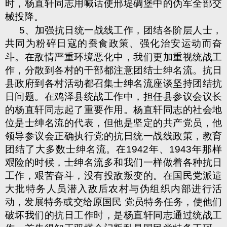
时，杨直轩同志用喊话使邢堤碉堡中的伪军全部交
械投降。
5、加强抗日统一战线工作，团结各阶层人士，
共同为粉碎
日寇的蚕食政策、强化治安运动而奋
斗。在敌情严重环境恶化中，我们更加重视统战工
作，分散到各村的干部都注意团结士绅名流。抗日
县政府到各村活动都召集士绅名流座谈坚持团结抗
日问题。在鸡泽县统战工作中，担任县参议会议长
的杨直轩同志起了重要作用。杨直轩同志的社会地
位是士绅名流的代表，但他是坚定的共产党员，他
领导参议会正确执行党的抗日统一战线政策，教育
团结了大多数士绅名流。在1942年、1943年那样
艰险的时候，士绅名流多和我们一样做着各种抗日
工作，艰苦奋斗，没有投敌叛变的。在国民党派遣
大批特务人员潜入敌后农村与伪组织内部进行活
动，发展特务或交给原国民 党员特务任务，使他们
破坏我们的抗日工作时，是杨直轩同志通过统战工