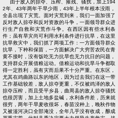
由于敌人的掠夺、压榨、摧残、骚扰，加上194
2年、43年两年干旱少雨，43年上半年根本没雨，
全县出现了灾荒。面对灾荒到来，我们一面加强了
反对敌人掠夺和反对资敌的斗争，一面领导群众进
行生产自救和灾荒作斗争。在西区因有些水利条
件；虽有旱灾尚可利用水利条件进行抗旱，在这里
抗旱救灾中，我们抓了两项工作：一方面领导群众
抗旱，下种和保苗，一方面解决广大穷苦农民在青
黄不接时，没有饭吃无力抗旱也无力抗日的问题，
支持群众开展借粮运动。借粮运动和抗旱斗争都取
得一定胜利，虽有灾而后果不十分严重。在东区，
尤其在鸡曲路以东的地区，因为过去我们在这一带
工作基础较差，敌人掠夺更重，不仅被鸡泽的敌人
掠夺压榨，而且受平乡县，曲周县的敌人掠夺骚扰
也很厉害，加上土地多盐碱，水利条件差，历来就
很穷，两年干旱麦收很坏，春苗没种上，晚秋作物
又被滏河决口全部淹没，全年几乎没有收成，酿成