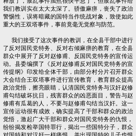
释放了，叛乱事件虽然很快平息了，但叛乱事件给
我们教训实在太大太深了。骄傲麻痹，丧失了政治
警惕性，误将暗藏的国特当作统战对象，致使如此
重大的王双塔事件，事前竟毫无觉察与防范。
我们接受了这次事件的教训，在全县干部中进行
了反对国民党特务、反对右倾麻痹的教育，在全县
群众中展开了反对赵修甫、反国民党特务的宣传运
动。县委编撰了《反对赵修甫反对国民党特务的宣
传提纲》印发给全体干部，由部分村分片召开群众
大会结合王双塔事件进行宣传教育，教育群众提高
政治觉悟，擦亮眼睛，认清国民党特务与汉奸赵修
甫勾结破坏抗日，残害群众的凶恶面目，警告与赵
修甫有瓜葛的人，不要与赵修甫勾结当汉奸。这一
宣传运动很有成效，确实提高了干部和群众的政治
觉悟，激起广大干部和群众对国民党特务的仇恨，
纷纷揭发检举国特罪行，揭出一些国特分子，群众
对国特和对汉奸一样痛恨，并出现国特的儿子也恨