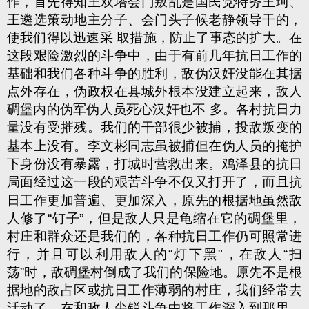
作，首先得知王双塔会门叛乱是国民党特务王珂、
王遴选策动地主分子、会门头子候老静领导干的，
使我们得以迅速采 取措施，防止了事态的扩大。在
这段艰险激烈的斗争中，由于有前几年抗日工作的
基础和我们各种斗争的胜利，敌伪汉奸没能在其据
点外存在，伪政权在县城外根本没建立起来，敌人
碉堡内的伪军伪人员死心汉奸也不 多。各村抗日力
量没有受摧残。我们的干部很少被捕，投敌叛变
的
基本上没有。李文彬同志虽被捕但在伪人员的掩护
下身份没有暴露，打城时营救出来。鸡泽县的抗日
局面经过这一段的艰苦斗争
不仅又打开了，而且抗
日工作更加普遍、更加深入，原先的根据地虽然敌
人
修了“钉子”，但是敌人只是龟缩在它的碉堡里，
村庄和群众还是我们的，各种抗日工作仍可照常进
行，并且可以利用敌人的“灯下黑"，在敌人“扫
荡”时，敌碉堡村倒成了我们的保险地。原先不是根
据地的敌占区或抗日工作薄弱的村庄，我们经常去
活动了，在和敌人尖锐斗争中将工作深入到那里，