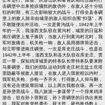
正常进行。除县、区游击队和看青队相结合随时打
击碉堡中出来抢掠骚扰的敌伪外，在敌人还十分猖
狂的时期，有三次影响较大的战斗，打得全县各碉
堡
上的敌人除非由城里的敌人组织合围“扫荡”，再
不敢随便出外活动。一次是黄沟战斗，1942年上半
年的一天，我滏西支队驻在黄沟村，城里的日寇和
南庄碉堡上鬼子换防，当敌人行到黄沟村北时，我
军对敌痛击，机关枪一晌，敌人虽用掷弹筒还击，
却立即窜进南庄碉堡。一次是库史庄战斗，也是在
1942年上半年，滏西支队和县大队驻在库史庄、贯
庄一带，探知鸡泽城里的特务队长带特务队要来附
马寨碉堡，我们的部队运动到库史庄村北盐土疙塔
里隐蔽等候敌人接近，在敌人进入我射程以内时，
我军机关枪、步枪一齐开火，打得敌人人仰马翻，
没有还击便鼠窜回城，以上两次我都在场。再一次
是孙堡营战斗，我八旅派一参谋带了一个排来鸡泽
游击，驻在孙卜营附近，孙卜营碉堡的日伪出来抢
掠，我军对敌突然袭击，获大胜，毙伤敌伪数人，