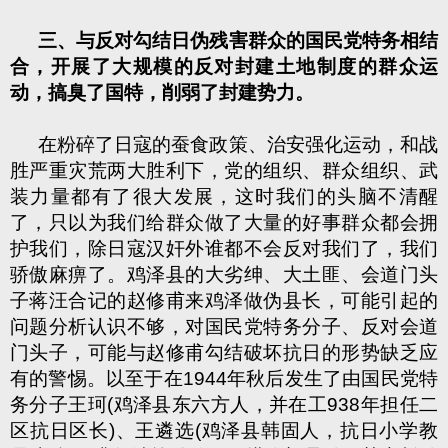
三、与反对勾结日伪残害群众的国民党特务相结
合，开展了大规模的反对封建土地制度的群众运
动，搞臭了国特，削弱了封建势力。
在粉碎了日寇的蚕食政策、治安强化运动，和战
胜严重灾荒两大胜利下，党的组织、群众组织、武
装力量都有了很大发展，这时我们的头脑不清醒
了，只以为我们给群众做了大量的好事群众都会拥
护我们，除日寇汉奸外谁都不会反对我们了，我们
骄傲麻痹了。鸡泽县的大劣绅、大土匪、会道门头
子蒋汪合记的赵修甫来鸡泽做伪县长，可能引起的
问题分析认识不够，对国民党特务分子、反对会道
门头子，可能与赵修甫勾结破坏抗日的形势缺乏应
有的警惕。以至于在1944年秋后发生了由国民党特
务分子王珂(鸡泽县东六方人，并在工938年担任二
区抗日区长)、王遴选(鸡泽县韩固人，抗日小学教