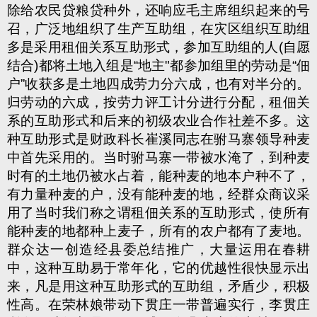
除给农民贷粮贷种外，还响应毛主席组织起来的号
召，广泛地组织了生产互助组，在灾区组织互助组
多是采用租佃关系互助形式，参加互助组的人(自愿
结合)都将土地入组是“地主"都参加组里的劳动是“佃
户”收获多是土地四成劳力分六成，也有对半分的。
归劳动的六成，按劳力评工计分进行分配，租佃关
系的互助形式和后来的初级农业合作社差不多。这
种互助形式是财政科长崔溪同志在驸马寨领导种麦
中首先采用的。当时驸马寨一带被水淹了，到种麦
时有的土地仍被水占着，能种麦的地本户种不了，
有力量种麦的户，没有能种麦的地，经群众商议采
用了当时我们称之谓租佃关系的互助形式，使所有
能种麦的地都种上麦子，所有的农户都有了麦地。
群众达一创造经县委总结推广，大量运用在春耕
中，这种互助易于常年化，它的优越性很快显示出
来，凡是用这种互助形式的互助组，矛盾少，积极
性高。在荣林娘带动下贯庄一带普遍实行，李贯庄