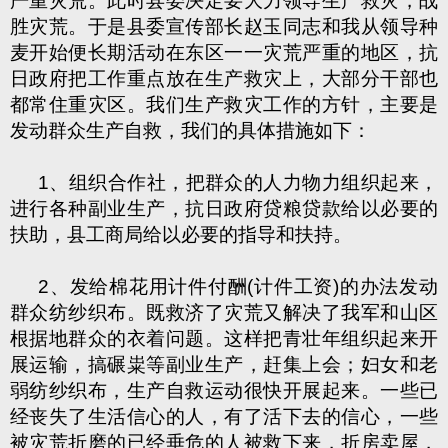
严重灾荒。此时县委决定要大力领导生产救灾，战
胜灾荒。于是县委宣传部长赵玉同志和我从领导种
麦开始便长期活动在东区一一灾荒严重的地区，抗
日政府把工作重点放在生产救灾上，大部分干部也
都常住重灾区。我们生产救灾工作的方针，主要是
发动群众生产自救，我们的具体措施如下：
1、组织合作社，把群众的人力物力组织起来，
进行各种副业生产，抗日政府贷粮贷款给以必要的
扶助，县工商局给以必要的指导和扶持。
2、发给棉花用计件付酬(计件工资)的办法发动
群众纺纱织布。既救济了灾荒又解决了我军和山区
根据地群众的衣着问题。这样把青壮年组织起来开
展运输，搞碾粜等副业生产，赶集上会；妇女和老
弱纺纱织布，生产自救运动很快开展起来。一些已
经丧失了生活信心的人，有了活下去的信心，一些
被灾荒折磨的已经垂危的人被救下来，折房卖屋，