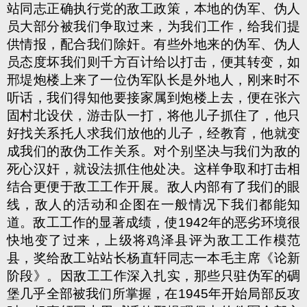
站同志正确执行党的敌工政策，本地的伪军、伪人
员大部分被我们争取过来，为我们工作，给我们提
供情报，配合我们除奸。有些外地来的伪军、伪人
员态度坏我们则千方百计给以打击，便其转变，如
邢堤炮楼上来了一位伪军队长是外地人，刚来时不
听话，我们得知他要接家属到炮楼上去，便在张六
固村北设伏，游击队一打，将他儿子抓住了，他只
好找关系托人求我们放他的儿子，经教育，他就变
成我们的敌伪工作关系。对个别坚决与我们为敌的
死心汉奸，就设法抓住他处决。这样争取和打击相
结合更便于敌工工作开展。敌人内部有了我们的眼
线，敌人的活动和企图在一般情况下我们都能知
道。敌工工作的显著成绩，使1942年的恶劣环境很
快地变了过来，上级将鸡泽县评为敌工工作模范
县，奖给敌工站站长杨直轩同志一本毛主席《论新
阶段》。因敌工工作深入扎实，那些只驻伪军的碉
堡几乎全部被我们所掌握，在1945年开始局部反攻