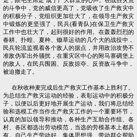
走，跟毛主席走”成了广大群众的心声。在战胜灾荒
的斗争中，党的威信更高了，党吸收了生产救灾中
的积极分子，党组织更加壮大了，在领导生产救灾
中锻炼的更坚强了，民兵(看青队)在保卫生产救灾
工作中也壮大了，起到很好的作用。在轰轰烈烈的
春耕、扑蝗、夏种、锄草运动的几个大的战役中，
民兵轮流监视着各个敌人的据点，并用政治攻势不
准敌伪军出外骚扰，在重灾区中心的附马寨碉堡上
的敌人，在民兵围困、反敌掠夺、反资敌斗争中，
被迫撤走了。
在秋收种麦完成后生产救灾工作基本上胜利了。
为总结生产救灾运动的经验，表彰运动中的积极分
子，以便以后更好地开展生产运动，我们将总结经
验和选模工作当作生产救灾工作的一个重要环节，
认真的加以领导和推动，各种生产互助合作组、各
村、各区都选出劳动模范，当选的劳模基本上都具
有。自己生产劳动好、集体思想强、带动群众帮助