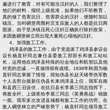
遍进行了教育，对有可能当汉奸的人，我们
整理了
他们的材料，报经上级批准，如果他们不听教育，
真的做了危害抗日、危害群众的汉奸，便随时加以
镇压。当时碉堡周围村庄支应敌人的人都是抗日两
面派。由于坚决镇压死心汉奸正确执行除奸政策，
未因敌碉堡林立而出现大量死心塌地的汉奸。
4、加强敌工工作。
鸡泽县的敌工工作，由于党选派了鸡泽县参议会
议长杨直轩同志兼任县委敌工部部长和敌工站站
长，运用他在鸡泽县特殊的社会地位和机智以及他
对党的忠诚，一直做得很有成绩。1939年秋因为杨
直轩同志掌握了情报，得知伪县长赵天绪带伪军数
十人去邢台接新任伪县长来鸡泽县上任，我军在南
和县西三召设伏，在抗日县长李慕三同志指挥下，
将敌全歼。上级奖给李慕三同志《英勇善战》锦旗
一面。我军多次攻进县城都有敌工工作的功劳。在
敌人碉堡林立的严峻形势下；杨直轩同志领导敌工