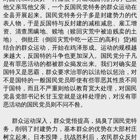
他父亲骂他父亲，一个反国民党特务的群众运动在
全县开展起来。国民党特务分子多是封建势力的代
表人物，于是反国特与反封建的减租减息、雇工增
资、清查黑瞒地、赎地（赎回灾荒中被迫贱卖的土
地）、倒批庄（倒回灾荒中吃一还三的高利）
贷)相
结合的群众运动，开始在鸡泽形成。运动的规模越
来越大，反国特的斗争也更加深入。国民党分子凡
是有罪恶活动的都被群众揭发出来。我们对确实是
国特又是恶霸，群众要求治罪的以法给以惩治，对
不是国特的一般国民党员即使有些罪恶其性质不同
于国特，而且不严重则给以教育宽大处理，对国民
党县党部书记长甘玉堂就是这样处理的，对没有罪
恶活动的国民党员则不问不咎。
群众运动深入，群众觉悟提高，搞臭了国民党特
务，削弱了封建势力，基本群众的优势在大部村庄
树立起来。日本投降，抗战胜利后，农民群众反封