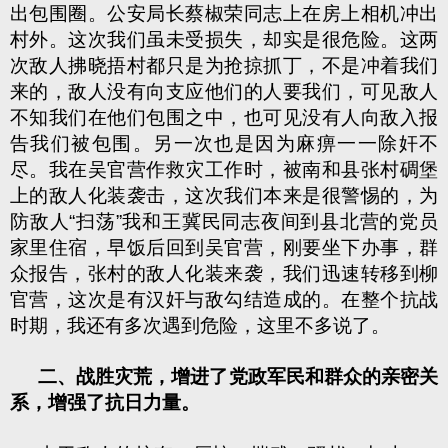
出包围圈。公安局长蔡椒荣同志上在房上相机冲出
村外。这次我们虽未受损失，却实是很危险。这两
次敌人拂晓捂村都只是为抢掠抓丁，不是冲着我们
来的，敌人没有向支应他们的人要我们，可见敌人
不知我们在他们包围之中，也可见没有人向敌入报
告我们被包围。另一次也是因为麻痹一一除奸不
尽。我在吴官营作救灾工作时，被南和县张村碉堡
上的敌人化装袭击，这次我们本来是很警惕的，为
防敌人“扫荡”我和王冀民同志夜间到县北营的党员
家里住宿，早饭后回到吴官营，刚要坐下办事，群
众报告，张村的敌人化装来袭，我们迅速转移到柳
官营，这次是有汉奸与敌勾结造成的。在整个抗战
时期，我还有多次遇到危险，这里不多说了。
二、战胜灾荒，增进了党政军民和群众的亲密关
系，增强了抗日力量。