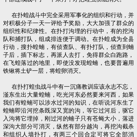
在扑蝗战斗中完全采用军事化的组织和行动，并
对积极分子一天一评给予奖励，大大加强了群众的
组织性和纪律性。在扑打沟埋的行动中，有的挖沟
队和捕打队，组成排连便于调动。在扑蝗成为全县
行动，搜扑蝗蝻，有侦查队、有扑打队，侦查到蝻
子后，插下标志，再派人去打，免得群众白跑路，
在飞蝗落过的地里，即使没发现蝗蝻，也要普遍用
铁锹将土铲一层，将蝗卵消灭。
在扑打蝗虫战斗中有一沉痛教训应该永志不忘，
滏东生出大量蝗蝻，吃光河东必然要来河西，如果
我们有蝗蝻可以涉水过河的知识，在听说河东生了
蝗蝻即沿河挖条既深又宽的沟，等它过河后，驱它
入沟将它埋掉，刚过河的蝻子只有苍蝇大小，落进
深沟大部分可消灭，纵然有部分越沟，再挖沟截杀
和组织人墙扑打，有两三个回合定可将它全部消